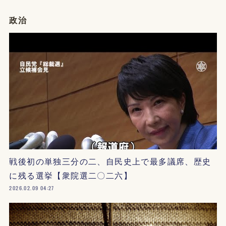
政治
戦後初の単独三分の二、自民史上で最多議席、歴史
に残る選挙【衆院選二〇二六】
2026.02.09 04:27