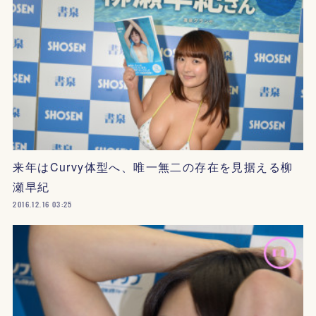
来年はCurvy体型へ、唯一無二の存在を見据える柳
瀬早紀
2016.12.16 03:25