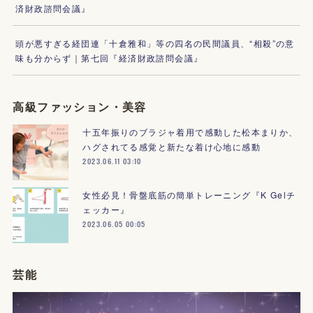
済財政諮問会議』
頭が悪すぎる経団連「十倉雅和」等の四名の民間議員、“相殺”の意
味も分からず｜第七回『経済財政諮問会議』
高級ファッション・美容
十五年振りのブラジャ着用で感動した松本まりか、
ハグされてる感覚と新たな着け心地に感動
2023.06.11 03:10
女性必見！骨盤底筋の簡単トレーニング『K Gelチ
ェッカー』
2023.06.05 00:05
芸能