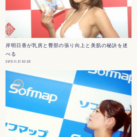
岸明日香が乳房と臀部の張り向上と美肌の秘訣を述
べる
2015.11.21 03:20