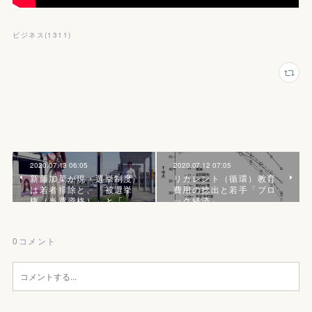
ビジネス
(
1311
)
2020.07.13 06:05
2020.07.12 07:05
新藤加菜が現・選挙制度
リカレント（循環）教育
は若者排除と、「被選挙
費用の捻出と若手「ブロ
権（当選資格）」と「…
ック経済」
0
コメント