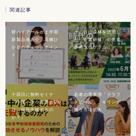
関連記事
韓ハイアールが上半期
十三日に森林を活用し
新製品発表会、髙橋ひ
た「企業研修」の先進
かるのチェックポイン
事例プログラム
ト
十四日に無料セミナ
若者の需要増「クラフ
『中堅・中小企業のDX
トビール」、キリンが
は、何故失敗するの
狙う市場拡大
か？』