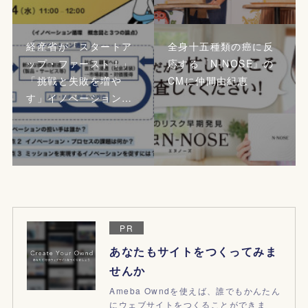
経産省が「スタートア
全身十五種類の癌に反
ップ・ファースト！」
応する『N-NOSE』の
「挑戦と失敗を増や
CMに仲間由紀恵
す」イノベーション…
PR
あなたもサイトをつくってみま
せんか
Ameba Owndを使えば、誰でもかんたん
にウェブサイトをつくることができま