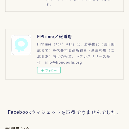
す。
FPhime／報道府
FPhime（ｴﾌﾋﾟｰﾊｲﾑ）は、若手世代（四十四
歳まで）を代弁する高所得者・新富裕層（に
成る為）向けの報道。 ※プレスリリース受
付 info@houdoufu.org
フォロー
Facebookウィジェットを取得できませんでした。
週間ランク