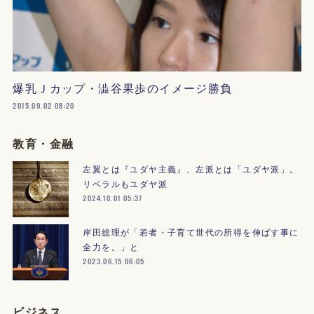
爆乳Ｊカップ・澁谷果歩のイメージ勝負
2015.09.02 08:20
教育・金融
左翼とは『ユダヤ主義』、左派とは「ユダヤ派」。
リベラルもユダヤ派
2024.10.01 05:37
岸田総理が「若者・子育て世代の所得を伸ばす事に
全力を。」と
2023.06.15 06:05
ビジネス