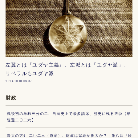
左翼とは『ユダヤ主義』、左派とは「ユダヤ派」。
リベラルもユダヤ派
2024.10.01 05:37
財政
戦後初の単独三分の二、自民史上で最多議席、歴史に残る選挙【衆
院選二〇二六】
骨太の方針 二〇二三（原案）、財政は緊縮か拡大か？｜第八回『経