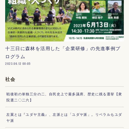
十三日に森林を活用した「企業研修」の先進事例プ
ログラム
2023.06.12 00:05
社会
戦後初の単独三分の二、自民史上で最多議席、歴史に残る選挙【衆
院選二〇二六】
左翼とは『ユダヤ主義』、左派とは「ユダヤ派」。リベラルもユダ
ヤ派