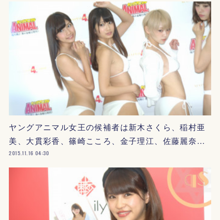
ヤングアニマル女王の候補者は新木さくら、稲村亜
美、大貫彩香、篠崎こころ、金子理江、佐藤麗奈…
2015.11.16 04:30