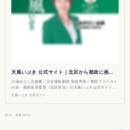
天風いぶき 公式サイト｜北区から都政に挑戦！
小池ゆりこ元秘書／元宝塚歌劇団 宙組男役／都民ファースト
の会・都政改革委員（北区担当）の天風いぶき公式サイト…
天風いぶき 公式サイト
政治・軍事
(
900
)