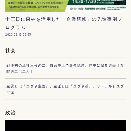
十三日に森林を活用した「企業研修」の先進事例プ
ログラム
2023.06.12 00:05
社会
戦後初の単独三分の二、自民史上で最多議席、歴史に残る選挙【衆
院選二〇二六】
左翼とは『ユダヤ主義』、左派とは「ユダヤ派」。リベラルもユダ
ヤ派
政治