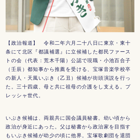
【政治報道】 令和二年六月二十八日に東京・東十
条にて北区『都議補選』に立候補した都民ファース
トの会（代表：荒木千陽）公認で現職・小池百合子
（壬辰）都知事から推薦を受ける、宝塚音楽学校卒
の新人・天風いぶき（乙丑）候補が街頭演説を行っ
た。三十四歳、母と共に祖母の介護をし支える。プ
レッシャ世代。
いぶき候補は、両親共に国会議員秘書。幼い頃から
政治が身近にあった。父は秘書から政治家を目指す
もいぶき候補が幼少の頃に他界。宝塚歌劇団を退団