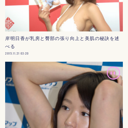
岸明日香が乳房と臀部の張り向上と美肌の秘訣を述
べる
2015.11.21 03:20