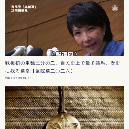
戦後初の単独三分の二、自民史上で最多議席、歴史
に残る選挙【衆院選二〇二六】
2026.02.09 04:27