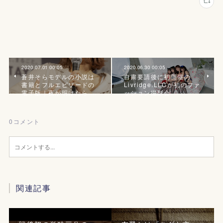
2020.07.01 00:05
2020.06.30 00:05
蒼井そらモデルの小説は
自粛要請後に初開催の
書籍とフルエピソードの
Livridge.LLCが初のファ
電子版｜夜が明けたら …
ッション撮影会
0
コメント
関連記事