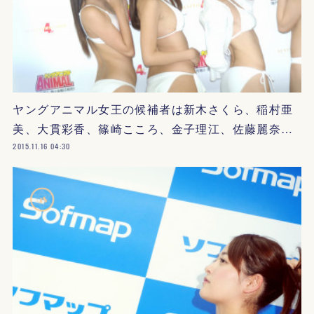
ヤングアニマル女王の候補者は新木さくら、稲村亜
美、大貫彩香、篠崎こころ、金子理江、佐藤麗奈…
2015.11.16 04:30