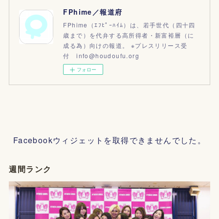
FPhime／報道府
FPhime（ｴﾌﾋﾟｰﾊｲﾑ）は、若手世代（四十四
歳まで）を代弁する高所得者・新富裕層（に
成る為）向けの報道。 ※プレスリリース受
付 info@houdoufu.org
フォロー
Facebookウィジェットを取得できませんでした。
週間ランク