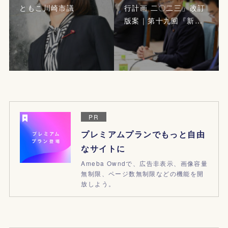
ともこ川崎市議
行計画 二〇二三」改訂
版案｜第十九回『新…
PR
プレミアムプランでもっと自由
なサイトに
Ameba Owndで、広告非表示、画像容量
無制限、ページ数無制限などの機能を開
放しよう。