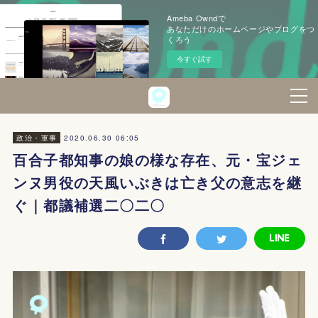
Ameba Owndで
あなただけのホームページやブログをつ
くろう
今すぐ試す
2020.06.30 06:05
政治・軍事
百合子都知事の娘の様な存在、元・宝ジェ
ンヌ男役の天風いぶきは亡き父の意志を継
ぐ｜都議補選二〇二〇