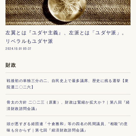
左翼とは『ユダヤ主義』、左派とは「ユダヤ派」。
リベラルもユダヤ派
2024.10.01 05:37
財政
戦後初の単独三分の二、自民史上で最多議席、歴史に残る選挙【衆
院選二〇二六】
骨太の方針 二〇二三（原案）、財政は緊縮か拡大か？｜第八回『経
済財政諮問会議』
頭が悪すぎる経団連「十倉雅和」等の四名の民間議員、“相殺”の意
味も分からず｜第七回『経済財政諮問会議』