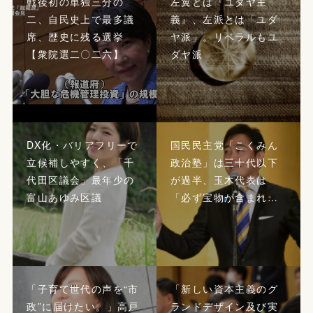
戦後初の単独三分の
左翼とは『ユダヤ主
二、自民史上で最多議
義』、左派とは「ユダ
席、歴史に残る選挙
ヤ派」。リベラルもユ
【衆院選二〇二六】
ダヤ派
DX化・バリアフリーで
国民民主党「こくみん
立候補しやすく、「千
政治塾」は三十代以下
代田区議会」最年少の
が過半、玉木代表は
富山あゆみ区議
「必ず宝物が含まれ…
「子育て世代の声を“市
「新しい資本主義のグ
政”に届けたい。」高戸
ランドデザイン及び実