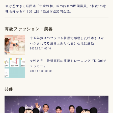
頭が悪すぎる経団連「十倉雅和」等の四名の民間議員、“相殺”の意
味も分からず｜第七回『経済財政諮問会議』
高級ファッション・美容
十五年振りのブラジャ着用で感動した松本まりか、
ハグされてる感覚と新たな着け心地に感動
2023.06.11 03:10
女性必見！骨盤底筋の簡単トレーニング『K Gelチ
ェッカー』
2023.06.05 00:05
芸能