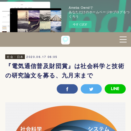
Ameba Owndで
あなただけのホームページやブログをつ
くろう
今すぐ試す
2020.06.17 06:05
社会・日本
『電気通信普及財団賞』は社会科学と技術
の研究論文を募る、九月末まで