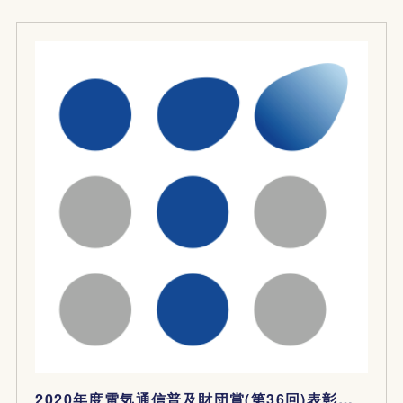
2020年度電気通信普及財団賞(第36回)表彰 募集要項と応募手順について(公益財団法人電気通信普及財団)