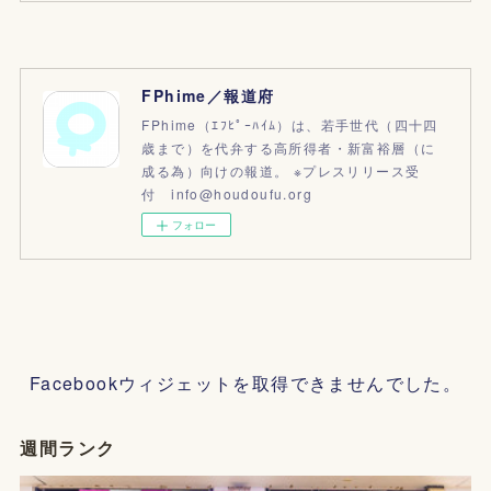
FPhime／報道府
FPhime（ｴﾌﾋﾟｰﾊｲﾑ）は、若手世代（四十四
歳まで）を代弁する高所得者・新富裕層（に
成る為）向けの報道。 ※プレスリリース受
付 info@houdoufu.org
フォロー
Facebookウィジェットを取得できませんでした。
週間ランク