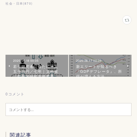
社会・日本
(
870
)
2020.06.18 00:05
2020.06.17 00:05
若手研究者に新たに一人
新エリートが知るべき
五千万円／七年｜文科省
『GDPデフレータ』、所
『創発的研究支援事業』
得が増える方法
0
コメント
関連記事