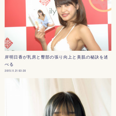
岸明日香が乳房と臀部の張り向上と美肌の秘訣を述
べる
2015.11.21 03:20