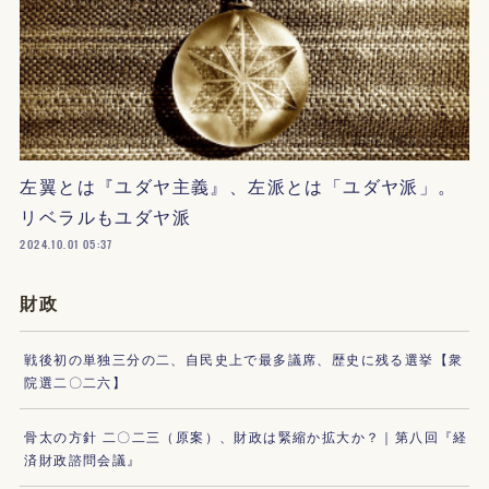
左翼とは『ユダヤ主義』、左派とは「ユダヤ派」。
リベラルもユダヤ派
2024.10.01 05:37
財政
戦後初の単独三分の二、自民史上で最多議席、歴史に残る選挙【衆
院選二〇二六】
骨太の方針 二〇二三（原案）、財政は緊縮か拡大か？｜第八回『経
済財政諮問会議』