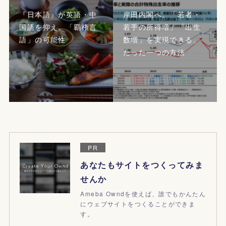
『日本語』が英語・中
岸田内閣へ。「若者・
国語を抑え、「覇権言
若手の所得増」「出生
語」の可能性
数増」を実現できる、
たった一つの方法
PR
あなたもサイトをつくってみま
せんか
Ameba Owndを使えば、誰でもかんたん
にウェブサイトをつくることができま
す。