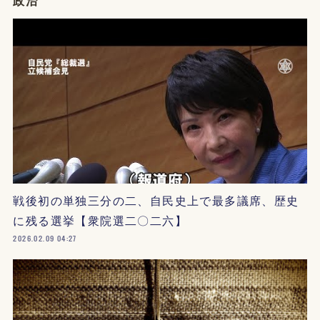
戦後初の単独三分の二、自民史上で最多議席、歴史
に残る選挙【衆院選二〇二六】
2026.02.09 04:27