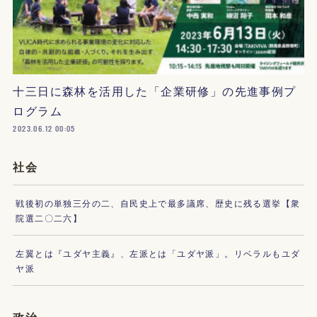
十三日に森林を活用した「企業研修」の先進事例プ
ログラム
2023.06.12 00:05
社会
戦後初の単独三分の二、自民史上で最多議席、歴史に残る選挙【衆
院選二〇二六】
左翼とは『ユダヤ主義』、左派とは「ユダヤ派」。リベラルもユダ
ヤ派
政治