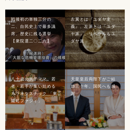
戦後初の単独三分の
左翼とは『ユダヤ主
二、自民史上で最多議
義』、左派とは「ユダ
席、歴史に残る選挙
ヤ派」。リベラルもユ
【衆院選二〇二六】
ダヤ派
八十歳の房子ママ、若
天皇皇后両陛下がご結
者・若手が集い始める
婚三十年、国民へも感
カラオケスナック 「東
謝
陽町ファジィ」