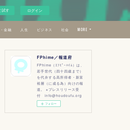
ぐ試す
ログイン
・金融
人生
ビジネス
社会
MORE
FPhime／報道府
FPhime（ｴﾌﾋﾟｰﾊｲﾑ）は、
若手世代（四十四歳まで）
を代弁する高所得者・新富
裕層（に成る為）向けの報
道。 ※プレスリリース受
付 info@houdoufu.org
フォロー