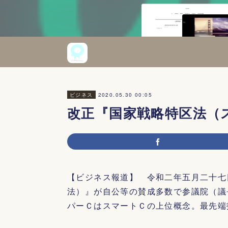
2020.05.30 00:05
ビジネス
改正『国家戦略特区法（
【ビジネス報道】 令和二年五月二十七
法）』が自公等の賛成多数で参議院（議
パーＣはスマートＣの上位概念。最先端