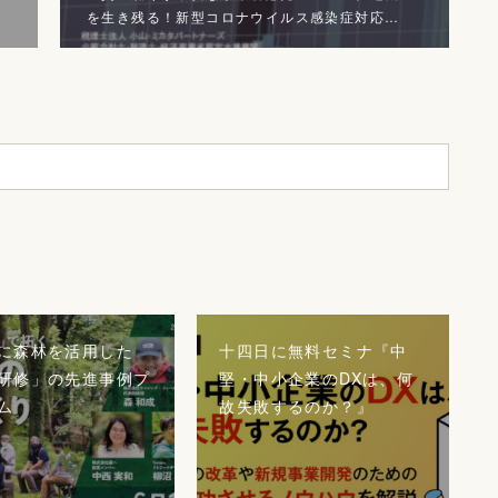
を生き残る！新型コロナウイルス感染症対応…
に森林を活用した
十四日に無料セミナ『中
研修」の先進事例プ
堅・中小企業のDXは、何
ム
故失敗するのか？』