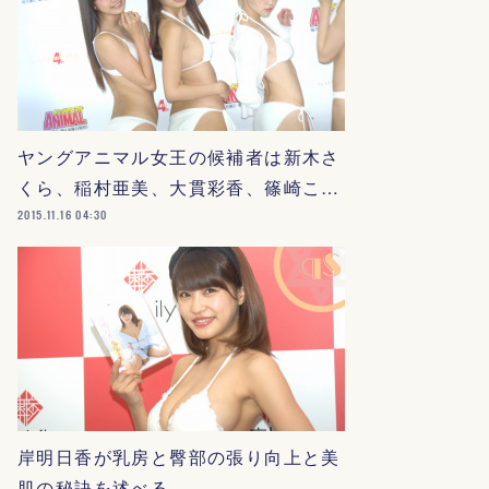
ヤングアニマル女王の候補者は新木さ
くら、稲村亜美、大貫彩香、篠崎こ…
2015.11.16 04:30
岸明日香が乳房と臀部の張り向上と美
肌の秘訣を述べる