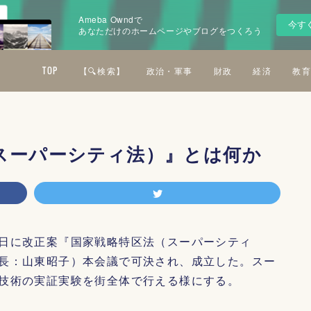
Ameba Owndで
今す
あなただけのホームページやブログをつくろう
TOP
【🔍検索】
政治・軍事
財政
経済
教育
スーパーシティ法）』とは何か
日に改正案『国家戦略特区法（スーパーシティ
長：山東昭子）本会議で可決され、成立した。スー
技術の実証実験を街全体で行える様にする。