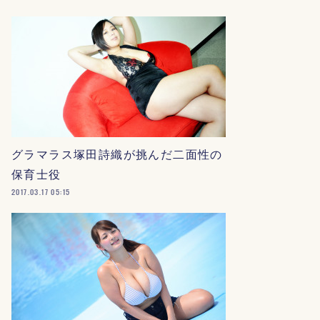
グラマラス塚田詩織が挑んだ二面性の
保育士役
2017.03.17 05:15