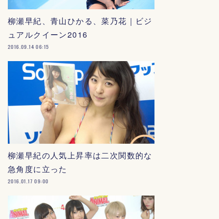
柳瀬早紀、青山ひかる、菜乃花｜ビジ
ュアルクイーン2016
2016.09.14 06:15
柳瀬早紀の人気上昇率は二次関数的な
急角度に立った
2016.01.17 09:00