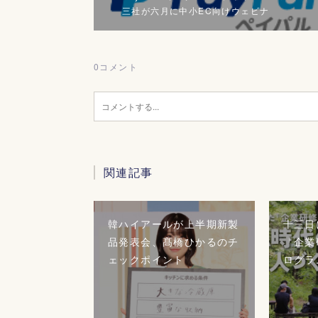
三社が六月に中小EC向けウェビナ
0
コメント
関連記事
韓ハイアールが上半期新製
十三日
品発表会、髙橋ひかるのチ
「企業
ェックポイント
ログラ