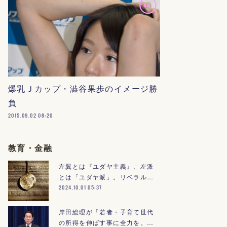
爆乳Ｊカップ・澁谷果歩のイメージ勝
負
2015.09.02 08:20
教育・金融
左翼とは『ユダヤ主義』、左派
とは「ユダヤ派」。リベラル…
2024.10.01 05:37
岸田総理が「若者・子育て世代
の所得を伸ばす事に全力を。…