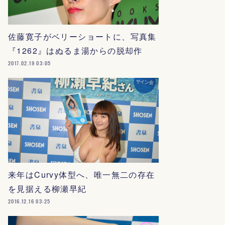
佐藤寛子がベリーショートに、写真集
『1262』はぬるま湯からの脱却作
2017.02.19 03:05
来年はCurvy体型へ、唯一無二の存在
を見据える柳瀬早紀
2016.12.16 03:25