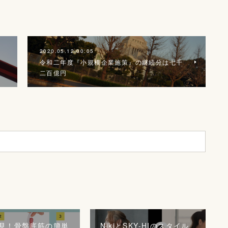
2020.05.12 00:05
、
令和二年度『小規模企業施策』の継続分は七千
二百億円
見！骨盤底筋の簡単
NikiとSKY-HIのスタイル