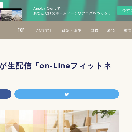
Ameba Owndで
今す
あなただけのホームページやブログをつくろう
TOP
【🔍検索】
政治・軍事
財政
経済
教育
生配信『on-Lineフィットネ