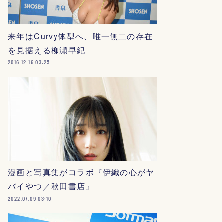
来年はCurvy体型へ、唯一無二の存在
を見据える柳瀬早紀
2016.12.16 03:25
漫画と写真集がコラボ『伊織の心がヤ
バイやつ／秋田書店』
2022.07.09 03:10