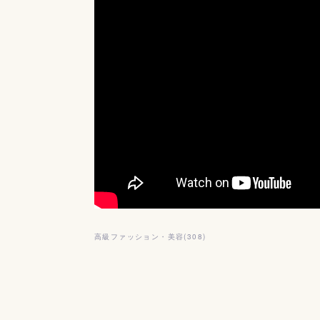
高級ファッション・美容
(
308
)