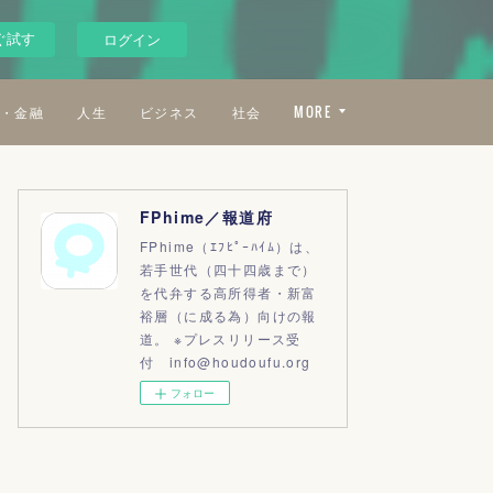
ぐ試す
ログイン
・金融
人生
ビジネス
社会
MORE
FPhime／報道府
FPhime（ｴﾌﾋﾟｰﾊｲﾑ）は、
若手世代（四十四歳まで）
を代弁する高所得者・新富
裕層（に成る為）向けの報
道。 ※プレスリリース受
付 info@houdoufu.org
フォロー