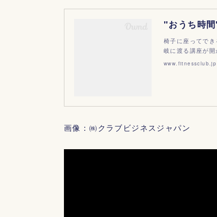
椅子に座ってでき
岐に渡る講座が開
www.fitnessclub.jp
画像：㈱クラブビジネスジャパン