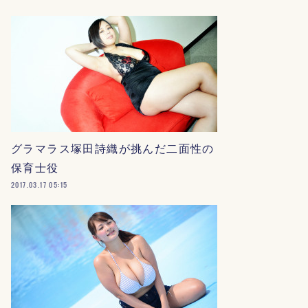
グラマラス塚田詩織が挑んだ二面性の
保育士役
2017.03.17 05:15