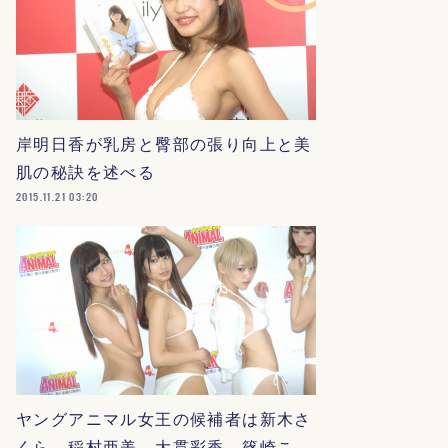
岸明日香が乳房と臀部の張り向上と美
肌の秘訣を述べる
2015.11.21 03:20
ヤングアニマル女王の候補者は新木さ
くら、稲村亜美、大貫彩香、篠崎こ…