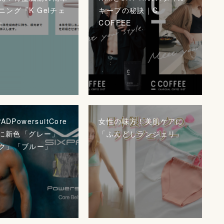
ニング『K Gelチェ
キープの秘訣｜C
』
COFFEE
ADPowersuitCore
女性の味方！美肌ケアに
t』に新色「グレー」
「ふんどしランジェリ」
ク」「ブルー」