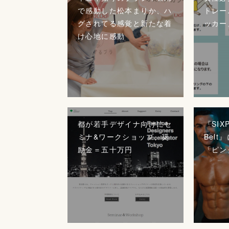
で感動した松本まりか、ハ
トレー
グされてる感覚と新たな着
ッカー
け心地に感動
都が若手デザイナ向けにセ
『SIXP
ミナ&ワークショップ、奨
Bel
励金＝五十万円
「ピン