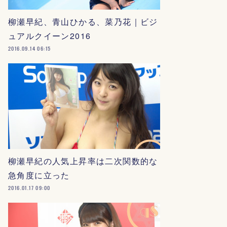
柳瀬早紀、青山ひかる、菜乃花｜ビジ
ュアルクイーン2016
2016.09.14 06:15
柳瀬早紀の人気上昇率は二次関数的な
急角度に立った
2016.01.17 09:00