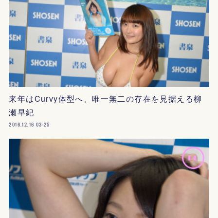
来年はCurvy体型へ、唯一無二の存在を見据える柳
瀬早紀
2016.12.16 03:25