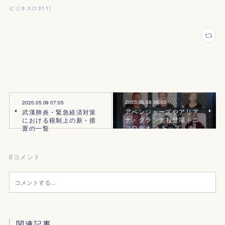
ビジネス
(
1311
)
2020.05.08 06:05
2020.05.09 07:05
アベンジャーズやアリア
武漢肺炎・緊急経済対策
ナ・グランデも登場｜ニ
における税制上の新・措
コロデオン キッズ・チ…
置の一覧
0
コメント
関連記事