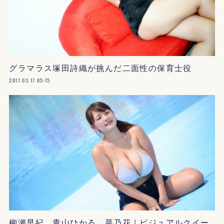
グラマラス塚田詩織が挑んだ二面性の保育士役
2017.03.17 05:15
柳瀬早紀、青山ひかる、菜乃花｜ビジュアルクイー