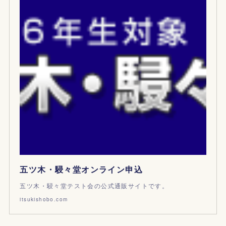
五ツ木・駸々堂オンライン申込
五ツ木・駸々堂テスト会の公式通販サイトです。
itsukishobo.com