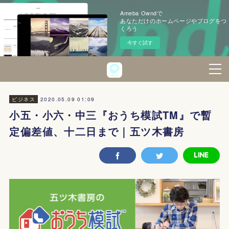
Ameba Owndで
あなただけのホームページやブログをつ
くろう
今すぐ試す
2020.05.09 01:09
ビジネス
小五・小六・中三『おうち模試TM』で暫
定偏差値、十二日まで｜五ツ木書房