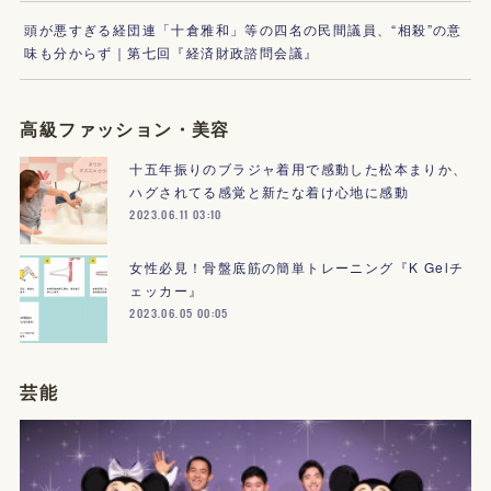
頭が悪すぎる経団連「十倉雅和」等の四名の民間議員、“相殺”の意
味も分からず｜第七回『経済財政諮問会議』
高級ファッション・美容
十五年振りのブラジャ着用で感動した松本まりか、
ハグされてる感覚と新たな着け心地に感動
2023.06.11 03:10
女性必見！骨盤底筋の簡単トレーニング『K Gelチ
ェッカー』
2023.06.05 00:05
芸能