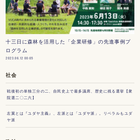
十三日に森林を活用した「企業研修」の先進事例プ
ログラム
2023.06.12 00:05
社会
戦後初の単独三分の二、自民史上で最多議席、歴史に残る選挙【衆
院選二〇二六】
左翼とは『ユダヤ主義』、左派とは「ユダヤ派」。リベラルもユダ
ヤ派