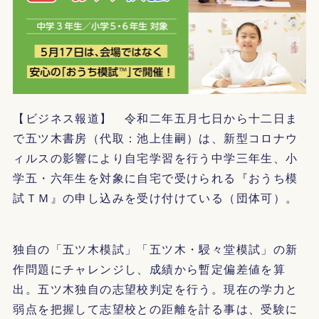
【ビジネス報道】 令和二年五月七日から十二日ま
で五ツ木書房（代取：池上佳嗣）は、新型コロナウ
ィルスの影響により自宅学習を行う中学三年生、小
学五・六年生を対象に自宅で受けられる『おうち模
試ＴＭ』の申し込みを受け付けている（団体可）。
独自の「五ツ木模試」「五ツ木・駸々堂模試」の新
作問題にチャレンジし、成績から暫定偏差値を算
出。五ツ木独自の志望校判定を行う。現在の学力と
弱点を把握して志望校との距離を計る事は、受験に