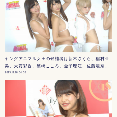
ヤングアニマル女王の候補者は新木さくら、稲村亜
美、大貫彩香、篠崎こころ、金子理江、佐藤麗奈…
2015.11.16 04:30