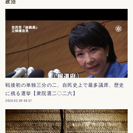
政治
戦後初の単独三分の二、自民史上で最多議席、歴史
に残る選挙【衆院選二〇二六】
2026.02.09 04:27