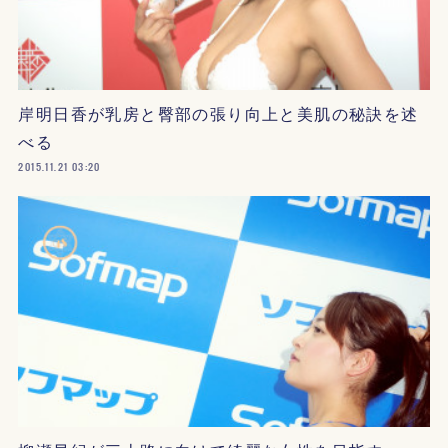
岸明日香が乳房と臀部の張り向上と美肌の秘訣を述
べる
2015.11.21 03:20