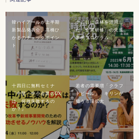
韓ハイアールが上半期
十三日に森林を活用し
新製品発表会、髙橋ひ
た「企業研修」の先進
かるのチェックポイン
事例プログラム
ト
十四日に無料セミナ
若者の需要増「クラフ
『中堅・中小企業のDX
トビール」、キリンが
は、何故失敗するの
狙う市場拡大
か？』