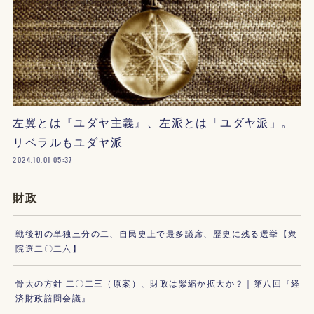
左翼とは『ユダヤ主義』、左派とは「ユダヤ派」。
リベラルもユダヤ派
2024.10.01 05:37
財政
戦後初の単独三分の二、自民史上で最多議席、歴史に残る選挙【衆
院選二〇二六】
骨太の方針 二〇二三（原案）、財政は緊縮か拡大か？｜第八回『経
済財政諮問会議』