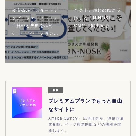
経産省が「スタートア
全身十五種類の癌に反
ップ・ファースト！」
応する『N-NOSE』の
「挑戦と失敗を増や
CMに仲間由紀恵
す」イノベーション…
PR
プレミアムプランでもっと自由
なサイトに
Ameba Owndで、広告非表示、画像容量
無制限、ページ数無制限などの機能を開
放しよう。