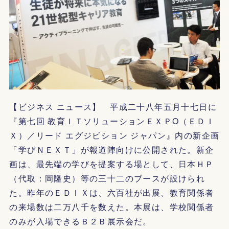
【ビジネス ニュース】 平成二十八年五月十七日に
『第七回 教育ＩＴソリューションＥＸＰO（ＥＤＩ
Ｘ）／リード エグジビション ジャパン』内の新企画
「学びＮＥＸＴ」が報道陣向けに公開された。新企
画は、最先端の学びを提案する場として、日本ＨＰ
（代取：岡隆史）等の三十二のブースが設けられ
た。昨年のＥＤＩＸは、六百社が出展、教育関係者
の来場数は二万八千を数えた。本展は、学校関係者
のみが入場できるＢ２Ｂ展示会だ。