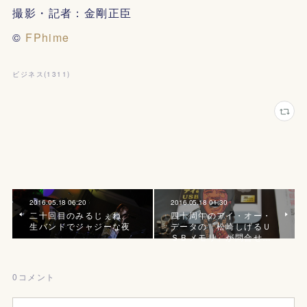
撮影・記者：金剛正臣
©
FPhime
ビジネス
(
1311
)
2016.05.18 06:20
2016.05.18 01:30
二十回目のみるじぇね、
四十周年のアイ・オー・
生バンドでジャジーな夜
データの「松崎しげるＵ
ＳＢメモリ」が問合せ…
0
コメント