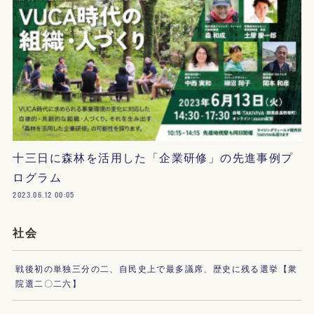
十三日に森林を活用した「企業研修」の先進事例プ
ログラム
2023.06.12 00:05
社会
戦後初の単独三分の二、自民史上で最多議席、歴史に残る選挙【衆
院選二〇二六】