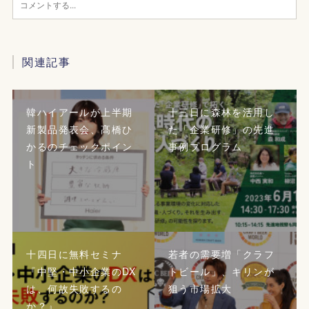
関連記事
韓ハイアールが上半期
十三日に森林を活用し
新製品発表会、髙橋ひ
た「企業研修」の先進
かるのチェックポイン
事例プログラム
ト
十四日に無料セミナ
若者の需要増「クラフ
『中堅・中小企業のDX
トビール」、キリンが
は、何故失敗するの
狙う市場拡大
か？』