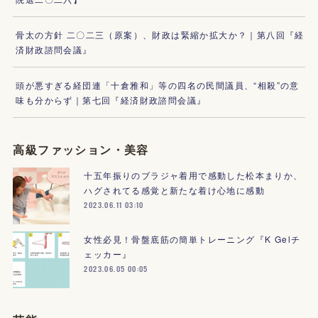
骨太の方針 二〇二三（原案）、財政は緊縮か拡大か？｜第八回『経
済財政諮問会議』
頭が悪すぎる経団連「十倉雅和」等の四名の民間議員、“相殺”の意
味も分からず｜第七回『経済財政諮問会議』
高級ファッション・美容
十五年振りのブラジャ着用で感動した松本まりか、
ハグされてる感覚と新たな着け心地に感動
2023.06.11 03:10
女性必見！骨盤底筋の簡単トレーニング『K Gelチ
ェッカー』
2023.06.05 00:05