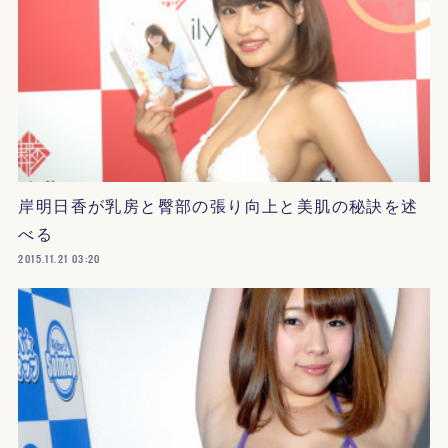
岸明日香が乳房と臀部の張り向上と美肌の秘訣を述
べる
2015.11.21 03:20