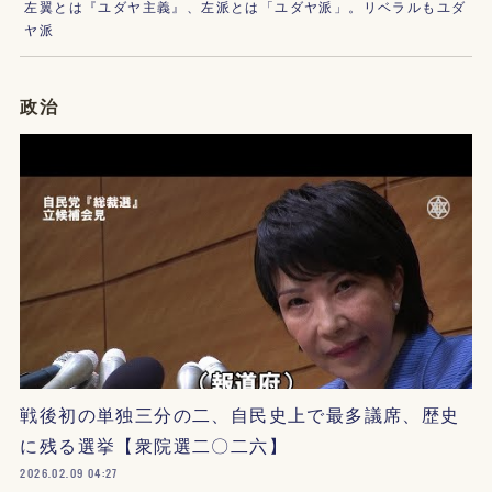
左翼とは『ユダヤ主義』、左派とは「ユダヤ派」。リベラルもユダ
ヤ派
政治
戦後初の単独三分の二、自民史上で最多議席、歴史
に残る選挙【衆院選二〇二六】
2026.02.09 04:27