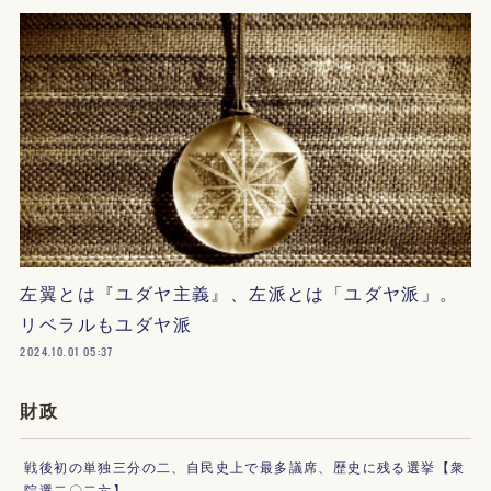
左翼とは『ユダヤ主義』、左派とは「ユダヤ派」。
リベラルもユダヤ派
2024.10.01 05:37
財政
戦後初の単独三分の二、自民史上で最多議席、歴史に残る選挙【衆
院選二〇二六】