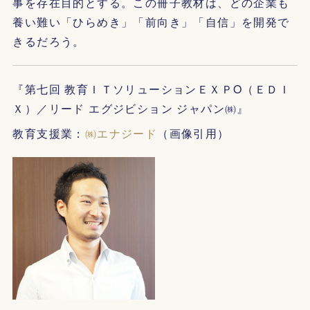
事を存在目的とする。この冊子教材は、どの企業も
養い難い「ひらめき」「前向き」「自信」を開発で
きるだろう。
『第七回 教育ＩＴソリューションＥＸＰO（ＥＤＩ
Ｘ）／リード エグジビション ジャパン㈱』
教育支援業：
㈱エナジード
（画像引用）