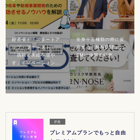
経産省が「スタートア
全身十五種類の癌に反
ップ・ファースト！」
応する『N-NOSE』の
「挑戦と失敗を増や
CMに仲間由紀恵
す」イノベーション…
PR
プレミアムプランでもっと自由