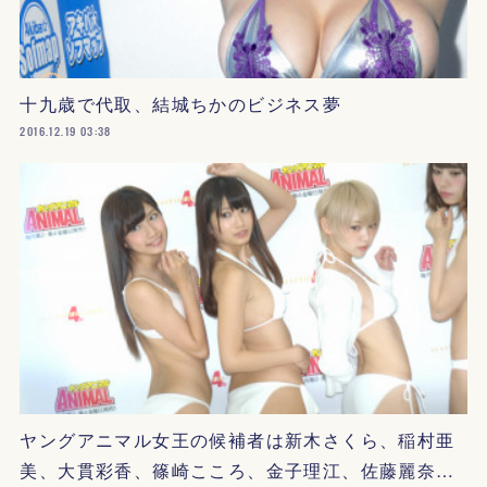
十九歳で代取、結城ちかのビジネス夢
2016.12.19 03:38
ヤングアニマル女王の候補者は新木さくら、稲村亜
美、大貫彩香、篠崎こころ、金子理江、佐藤麗奈…