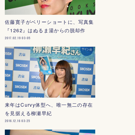
佐藤寛子がベリーショートに、写真集
『1262』はぬるま湯からの脱却作
2017.02.19 03:05
来年はCurvy体型へ、唯一無二の存在
を見据える柳瀬早紀
2016.12.16 03:25