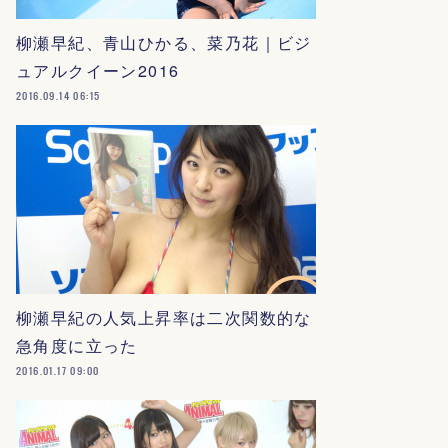
柳瀬早紀、青山ひかる、菜乃花｜ビジ
ュアルクイーン2016
2016.09.14 06:15
柳瀬早紀の人気上昇率は二次関数的な
急角度に立った
2016.01.17 09:00