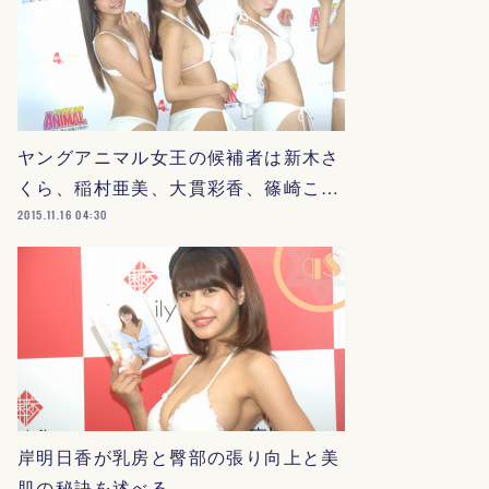
ヤングアニマル女王の候補者は新木さ
くら、稲村亜美、大貫彩香、篠崎こ…
2015.11.16 04:30
岸明日香が乳房と臀部の張り向上と美
肌の秘訣を述べる