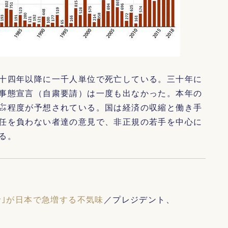
十四年以降に一千人単位で死亡している。三十年に
事態宣言（自粛要請）は一度も出なかった。本年の
㌫程度が予想されている。国は経済の収縮と働き手
任を負わない者達の意見で、非正規の若手を中心に
る。
者｣が日本で急増する不気味
／プレジデント、