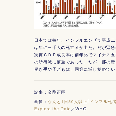
日本では毎年、インフルエンザで平成二
は年に三千人の死亡者が出た。だが緊急
実質ＧＤＰ成長率は前年比でマイナス五
の所得減に慎重であった。だが一部の責
働き手や子どもは、困窮に瀕し始めてい
記事：金剛正臣
画像：
なんと1日50人以上｢インフル死
Explore the Data
／WHO