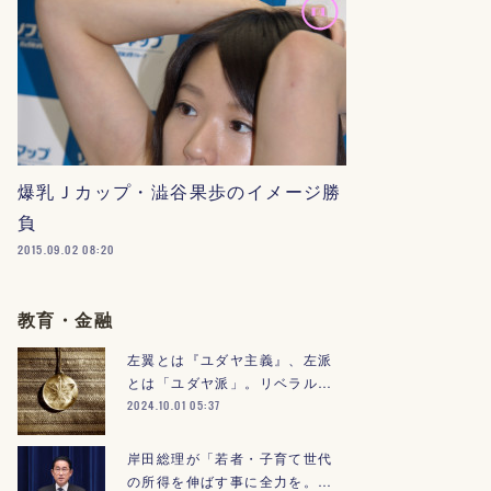
爆乳Ｊカップ・澁谷果歩のイメージ勝
負
2015.09.02 08:20
教育・金融
左翼とは『ユダヤ主義』、左派
とは「ユダヤ派」。リベラル…
2024.10.01 05:37
岸田総理が「若者・子育て世代
の所得を伸ばす事に全力を。…