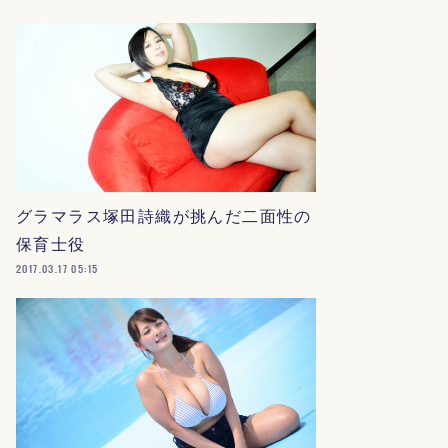
グラマラス塚田詩織が挑んだ二面性の
保育士役
2017.03.17 05:15