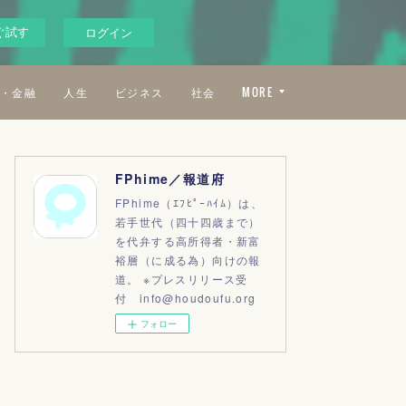
ぐ試す
ログイン
・金融
人生
ビジネス
社会
MORE
FPhime／報道府
FPhime（ｴﾌﾋﾟｰﾊｲﾑ）は、
若手世代（四十四歳まで）
を代弁する高所得者・新富
裕層（に成る為）向けの報
道。 ※プレスリリース受
付 info@houdoufu.org
フォロー