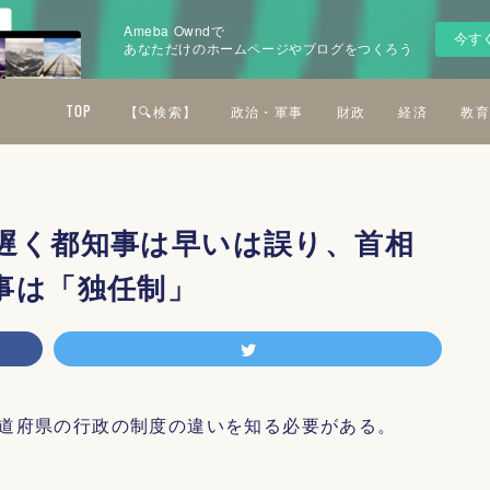
Ameba Owndで
今す
あなただけのホームページやブログをつくろう
TOP
【🔍検索】
政治・軍事
財政
経済
教育
遅く都知事は早いは誤り、首相
事は「独任制」
道府県の行政の制度の違いを知る必要がある。