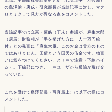
の島澤諭（庚戌）研究部長が当該記事に対し、マク
ロとミクロで見方が異なる点をコメントした。
当該記事では立憲・蓮舫（丁未）参議が、麻生太郎
（庚辰）財務相が「手を挙げた方に一人十万円給
付」との発言に「麻生大臣、このお金は貴方のもの
ではありません。
国債という国民の借金
です。物言
いに気をつけてください」とＴｗで注意（下線ハイ
ム）。下線部につき、Ｔｗユーザから反論が飛び交
っていた。
これを受けて島澤部長（写真最上）は以下の様にコ
メントした。