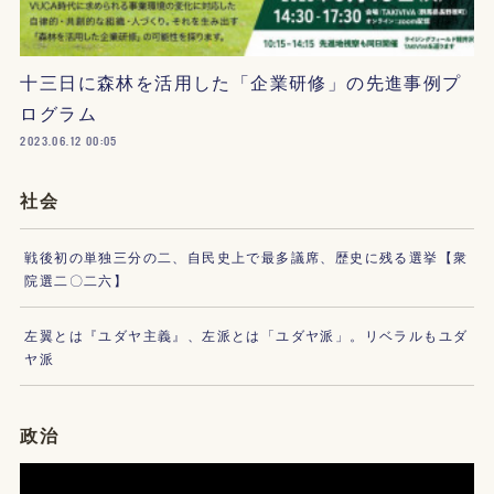
十三日に森林を活用した「企業研修」の先進事例プ
ログラム
2023.06.12 00:05
社会
戦後初の単独三分の二、自民史上で最多議席、歴史に残る選挙【衆
院選二〇二六】
左翼とは『ユダヤ主義』、左派とは「ユダヤ派」。リベラルもユダ
ヤ派
政治