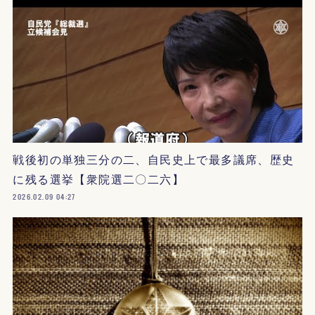
戦後初の単独三分の二、自民史上で最多議席、歴史
に残る選挙【衆院選二〇二六】
2026.02.09 04:27