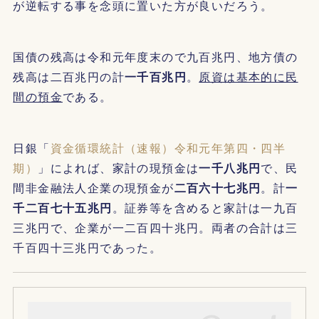
が逆転する事を念頭に置いた方が良いだろう。
国債の残高は令和元年度末ので九百兆円、地方債の
残高は二百兆円の計
一千百兆円
。
原資は基本的に民
間の預金
である。
日銀「
資金循環統計（速報）令和元年第四・四半
期）
」によれば、家計の現預金は
一千八兆円
で、民
間非金融法人企業の現預金が
二百六十七兆円
。計
一
千二百七十五兆円
。証券等を含めると家計は一九百
三兆円で、企業が一二百四十兆円。両者の合計は三
千百四十三兆円であった。