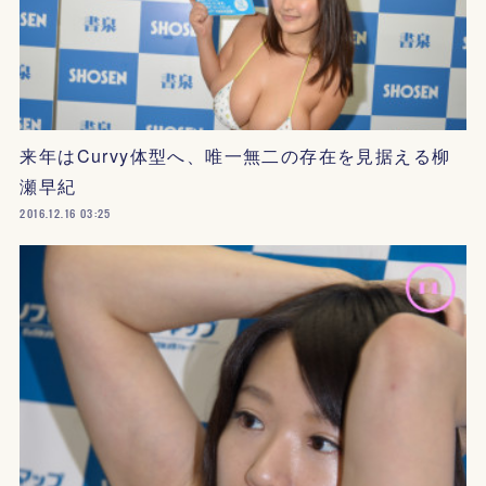
来年はCurvy体型へ、唯一無二の存在を見据える柳
瀬早紀
2016.12.16 03:25