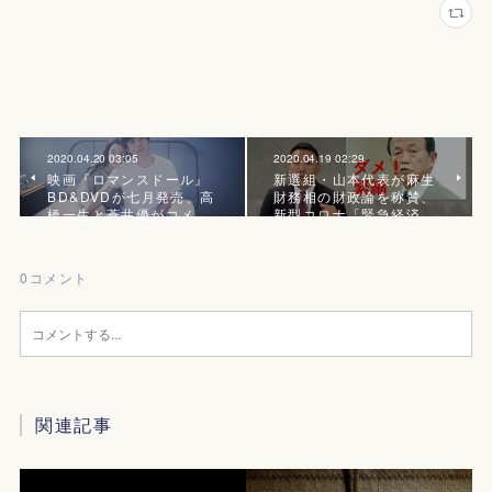
2020.04.20 03:05
2020.04.19 02:29
映画『ロマンスドール』
新選組・山本代表が麻生
BD&DVDが七月発売、高
財務相の財政論を称賛、
橋一生と蒼井優がコメ…
新型コロナ「緊急経済…
0
コメント
関連記事