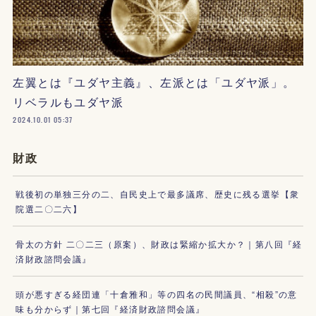
左翼とは『ユダヤ主義』、左派とは「ユダヤ派」。
リベラルもユダヤ派
2024.10.01 05:37
財政
戦後初の単独三分の二、自民史上で最多議席、歴史に残る選挙【衆
院選二〇二六】
骨太の方針 二〇二三（原案）、財政は緊縮か拡大か？｜第八回『経
済財政諮問会議』
頭が悪すぎる経団連「十倉雅和」等の四名の民間議員、“相殺”の意
味も分からず｜第七回『経済財政諮問会議』