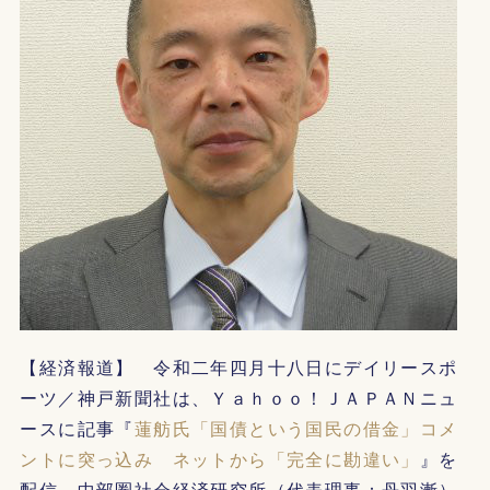
【経済報道】 令和二年四月十八日にデイリースポ
ーツ／神戸新聞社は、Ｙａｈｏｏ！ＪＡＰＡＮニュ
ースに記事『
蓮舫氏「国債という国民の借金」コメ
ントに突っ込み ネットから「完全に勘違い」
』を
配信。中部圏社会経済研究所（代表理事：丹羽漸）