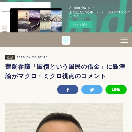
Ameba Owndで
あなただけのホームページやブログをつ
くろう
今すぐ試す
2020.04.20 02:46
経済
蓮舫参議「国債という国民の借金」に島澤
諭がマクロ・ミクロ視点のコメント