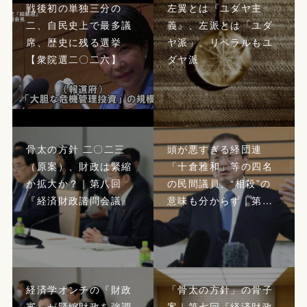
戦後初の単独三分の
左翼とは『ユダヤ主
二、自民史上で最多議
義』、左派とは「ユダ
席、歴史に残る選挙
ヤ派」。リベラルもユ
【衆院選二〇二六】
ダヤ派
骨太の方針 二〇二三
頭が悪すぎる経団連
（原案）、財政は緊縮
「十倉雅和」等の四名
か拡大か？｜第八回
の民間議員、“相殺”の
『経済財政諮問会議』
意味も分からず｜第…
経済学オンチの『財政
「骨太の方針」の骨子
審』が緊縮財政を強調
案｜第七回『経済財政