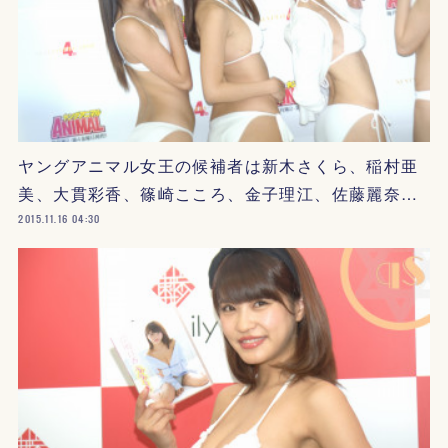
ヤングアニマル女王の候補者は新木さくら、稲村亜
美、大貫彩香、篠崎こころ、金子理江、佐藤麗奈…
2015.11.16 04:30