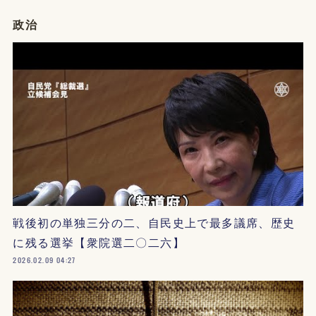
政治
戦後初の単独三分の二、自民史上で最多議席、歴史
に残る選挙【衆院選二〇二六】
2026.02.09 04:27