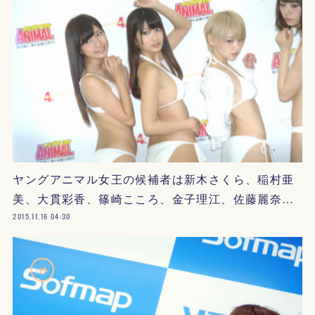
ヤングアニマル女王の候補者は新木さくら、稲村亜
美、大貫彩香、篠崎こころ、金子理江、佐藤麗奈…
2015.11.16 04:30