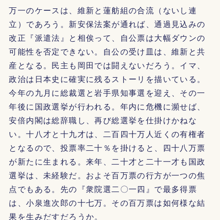
万一のケースは、維新と蓮舫組の合流（ないし連
立）であろう。新安保法案が通れば、通過見込みの
改正『派遣法』と相俟って、自公票は大幅ダウンの
可能性を否定できない。自公の受け皿は、維新と共
産となる。民主も岡田では闘えないだろう。イマ、
政治は日本史に確実に残るストーリを描いている。
今年の九月に総裁選と岩手県知事選を迎え、その一
年後に国政選挙が行われる。年内に危機に瀕せば、
安倍内閣は総辞職し、再び総選挙を仕掛けかねな
い。十八才と十九才は、二百四十万人近くの有権者
となるので、投票率二十％を掛けると、四十八万票
が新たに生まれる。来年、二十才と二十一才も国政
選挙は、未経験だ。およそ百万票の行方が一つの焦
点でもある。先の『衆院選二〇一四』で最多得票
は、小泉進次郎の十七万。その百万票は如何様な結
果を生みだすだろうか。