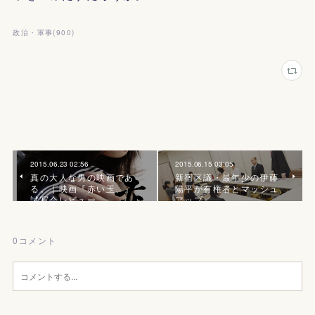
政治・軍事
(
900
)
2015.06.23 02:56
2015.06.15 03:05
真の大人な男の映画であ
新宿区議・最年少の伊藤
る。｜映画『赤い玉、』
陽平が有権者とマッシュ
試写会レビュー
アップ
0
コメント