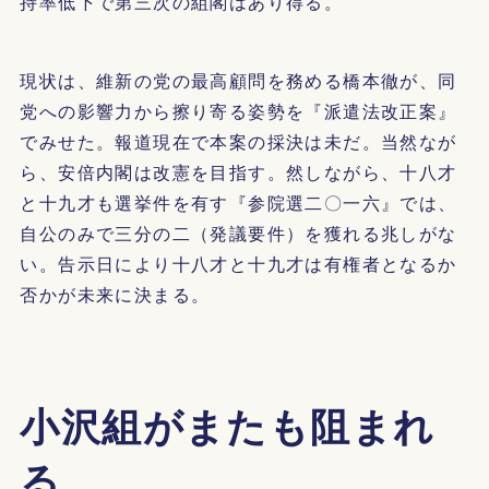
持率低下で第三次の組閣はあり得る。
現状は、維新の党の最高顧問を務める橋本徹が、同
党への影響力から擦り寄る姿勢を『派遣法改正案』
でみせた。報道現在で本案の採決は未だ。当然なが
ら、安倍内閣は改憲を目指す。然しながら、十八才
と十九才も選挙件を有す『参院選二〇一六』では、
自公のみで三分の二（発議要件）を獲れる兆しがな
い。告示日により十八才と十九才は有権者となるか
否かが未来に決まる。
小沢組がまたも阻まれ
る