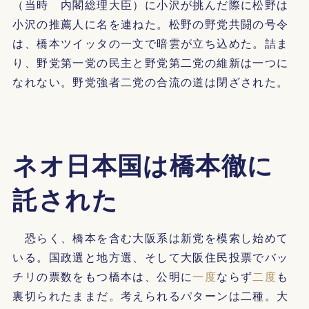
（当時 内閣総理大臣）に小沢が挑んだ際に松野は
小沢の推薦人に名を連ねた。松野の野党共闘の号令
は、橋本ツイッタの一文で暗雲が立ち込めた。詰ま
り、野党第一党の民主と野党第二党の維新は一つに
なれない。野党強者二党の合流の道は閉ざされた。
ネオ日本国は橋本徹に
託された
恐らく、橋本を含む大阪系は新党を模索し始めて
いる。国政選と地方選、そして大阪住民投票でバッ
チリの票数をもつ橋本は、公明に
一度
ならず
二度
も
裏切られたままだ。考えられるパターンは二種。大