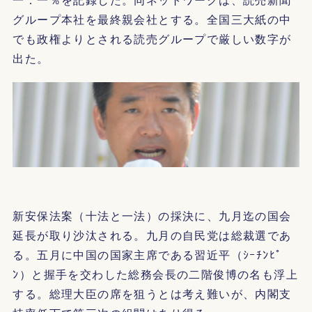
グループ本社を最終親会社とする。全国三大紙の中
でも政権よりとされる読売グループで厳しい数字が
出た。
新安保法案（十法と一法）の採決に、九月迄の国会
延長が取り沙汰される。九月の自民党は総裁選であ
る。五月に中国の国家主席である習近平（ｼｰﾁﾝﾋﾟ
ﾝ）と握手を交わした総務会長の二階俊博の名も浮上
する。総理大臣の席を狙うとは考え難いが、内閣支