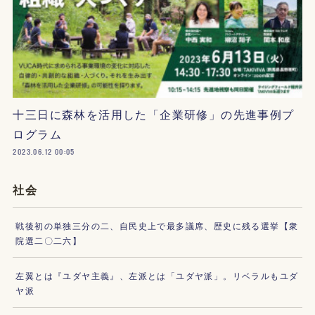
十三日に森林を活用した「企業研修」の先進事例プ
ログラム
2023.06.12 00:05
社会
戦後初の単独三分の二、自民史上で最多議席、歴史に残る選挙【衆
院選二〇二六】
左翼とは『ユダヤ主義』、左派とは「ユダヤ派」。リベラルもユダ
ヤ派