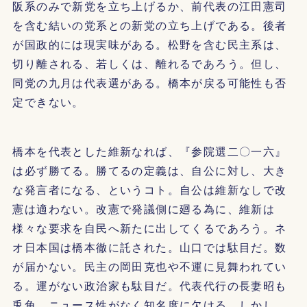
阪系のみで新党を立ち上げるか、前代表の江田憲司
を含む結いの党系との新党の立ち上げである。後者
が国政的には現実味がある。松野を含む民主系は、
切り離される、若しくは、離れるであろう。但し、
同党の九月は代表選がある。橋本が戻る可能性も否
定できない。
橋本を代表とした維新なれば、『参院選二〇一六』
は必ず勝てる。勝てるの定義は、自公に対し、大き
な発言者になる、というコト。自公は維新なしで改
憲は適わない。改憲で発議側に廻る為に、維新は
様々な要求を自民へ新たに出してくるであろう。ネ
オ日本国は橋本徹に託された。山口では駄目だ。数
が届かない。民主の岡田克也や不運に見舞われてい
る。運がない政治家も駄目だ。代表代行の長妻昭も
兎角、ニュース性がなく知名度に欠ける。しかし、