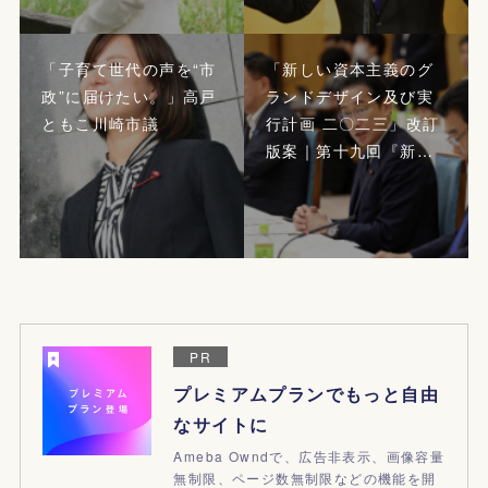
「子育て世代の声を“市
「新しい資本主義のグ
政”に届けたい。」高戸
ランドデザイン及び実
ともこ川崎市議
行計画 二〇二三」改訂
版案｜第十九回『新…
PR
プレミアムプランでもっと自由
なサイトに
Ameba Owndで、広告非表示、画像容量
無制限、ページ数無制限などの機能を開