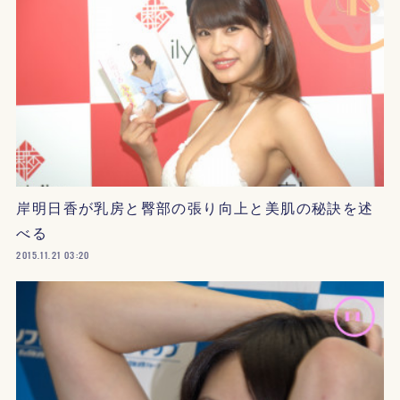
岸明日香が乳房と臀部の張り向上と美肌の秘訣を述
べる
2015.11.21 03:20