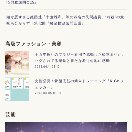
済財政諮問会議』
頭が悪すぎる経団連「十倉雅和」等の四名の民間議員、“相殺”の意
味も分からず｜第七回『経済財政諮問会議』
高級ファッション・美容
十五年振りのブラジャ着用で感動した松本まりか、
ハグされてる感覚と新たな着け心地に感動
2023.06.11 03:10
女性必見！骨盤底筋の簡単トレーニング『K Gelチ
ェッカー』
2023.06.05 00:05
芸能