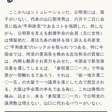
ここからはシミュレーションだ。公明党には、面
子がいない。代表の山口那津男は、六月十二日に会
見に臨み“平和政党”であるコトを強調した。然しな
がら、公明票を支える創価学会の会員（主に女性）
は懐疑的だ。憲法九条の維持を強く訴える共産党
に“平和政党”のレッテルを取られつつある。特に今
国会では、同党の委員長を務める志位和夫の質疑に
は、内閣も翻弄され実力をみせた。今国会で新安保
法案を通してしまえば、『参院選二〇一六』で学会
票が一部離れるであろう。それは、『統一地方選二
〇一五』の大阪で一つ議席を落とした点で想定され
る。大阪は学会票の本丸である為に、これは痛恨の
極み。詰まり、来る『参院選二〇一六』で公明党の
議席数は増えない。山口に代わるパワーがいない。