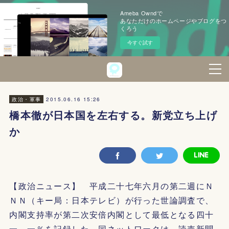
Ameba Owndで
あなただけのホームページやブログをつ
くろう
今すぐ試す
2015.06.16 15:26
政治・軍事
橋本徹が日本国を左右する。新党立ち上げ
か
【政治ニュース】 平成二十七年六月の第二週にＮ
ＮＮ（キー局：日本テレビ）が行った世論調査で、
内閣支持率が第二次安倍内閣として最低となる四十
一．一％を記録した。同ネットワークは、読売新聞