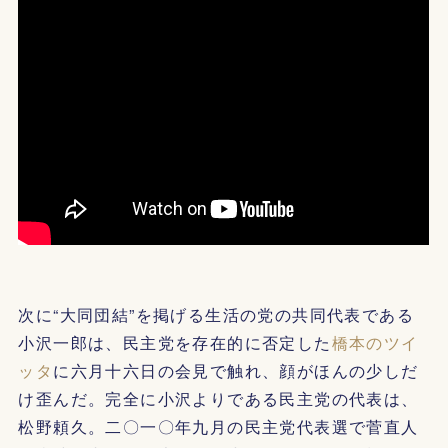
次に“大同団結”を掲げる生活の党の共同代表である
小沢一郎は、民主党を存在的に否定した
橋本のツイ
ッタ
に六月十六日の会見で触れ、顔がほんの少しだ
け歪んだ。完全に小沢よりである民主党の代表は、
松野頼久。二〇一〇年九月の民主党代表選で菅直人