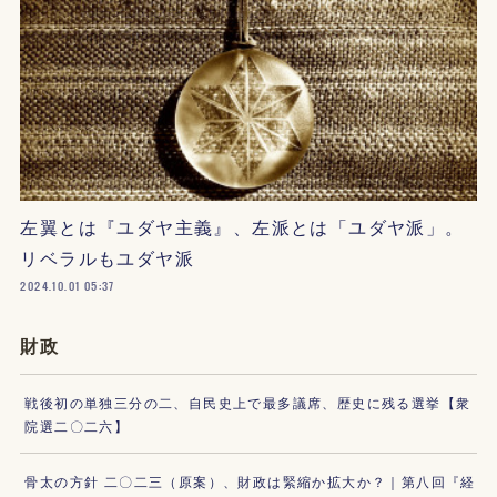
左翼とは『ユダヤ主義』、左派とは「ユダヤ派」。
リベラルもユダヤ派
2024.10.01 05:37
財政
戦後初の単独三分の二、自民史上で最多議席、歴史に残る選挙【衆
院選二〇二六】
骨太の方針 二〇二三（原案）、財政は緊縮か拡大か？｜第八回『経