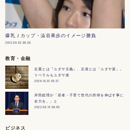
爆乳Ｊカップ・澁谷果歩のイメージ勝負
2015.09.02 08:20
教育・金融
左翼とは『ユダヤ主義』、左派とは「ユダヤ派」。
リベラルもユダヤ派
2024.10.01 05:37
岸田総理が「若者・子育て世代の所得を伸ばす事に
全力を。」と
2023.06.15 06:05
ビジネス