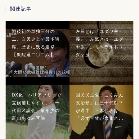
関連記事
戦後初の単独三分の
左翼とは『ユダヤ主
二、自民史上で最多議
義』、左派とは「ユダ
席、歴史に残る選挙
ヤ派」。リベラルもユ
【衆院選二〇二六】
ダヤ派
DX化・バリアフリーで
国民民主党「こくみん
立候補しやすく、「千
政治塾」は三十代以下
代田区議会」最年少の
が過半、玉木代表は
富山あゆみ区議
「必ず宝物が含まれ…