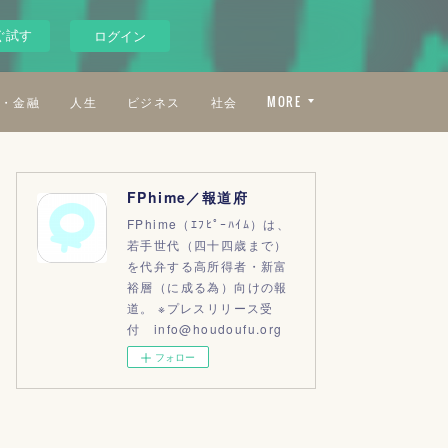
ぐ試す
ログイン
・金融
人生
ビジネス
社会
MORE
FPhime／報道府
FPhime（ｴﾌﾋﾟｰﾊｲﾑ）は、
若手世代（四十四歳まで）
を代弁する高所得者・新富
裕層（に成る為）向けの報
道。 ※プレスリリース受
付 info@houdoufu.org
フォロー