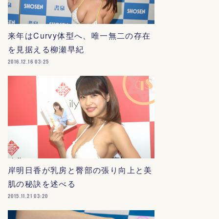
来年はCurvy体型へ、唯一無二の存在
を見据える柳瀬早紀
2016.12.16 03:25
岸明日香が乳房と臀部の張り向上と美
肌の秘訣を述べる
2015.11.21 03:20