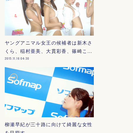
ヤングアニマル女王の候補者は新木さ
くら、稲村亜美、大貫彩香、篠崎こ…
2015.11.16 04:30
柳瀬早紀が三十路に向けて綺麗な女性
を目指す