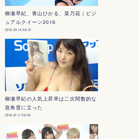
柳瀬早紀、青山ひかる、菜乃花｜ビジ
ュアルクイーン2016
2016.09.14 06:15
柳瀬早紀の人気上昇率は二次関数的な
急角度に立った
2016.01.17 09:00