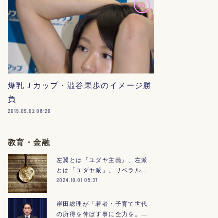
爆乳Ｊカップ・澁谷果歩のイメージ勝
負
2015.09.02 08:20
教育・金融
左翼とは『ユダヤ主義』、左派
とは「ユダヤ派」。リベラル…
2024.10.01 05:37
岸田総理が「若者・子育て世代
の所得を伸ばす事に全力を。…