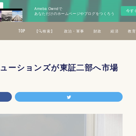
Ameba Owndで
今す
あなただけのホームページやブログをつくろう
TOP
【🔍検索】
政治・軍事
財政
経済
教育
リューションズが東証二部へ市場