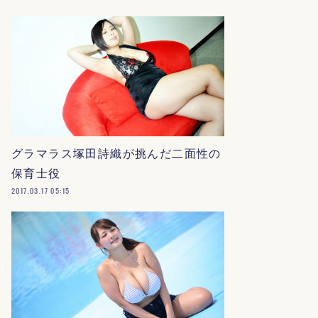
グラマラス塚田詩織が挑んだ二面性の
保育士役
2017.03.17 05:15