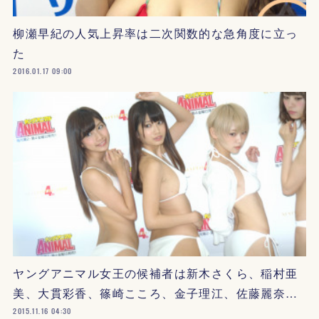
柳瀬早紀の人気上昇率は二次関数的な急角度に立っ
た
2016.01.17 09:00
ヤングアニマル女王の候補者は新木さくら、稲村亜
美、大貫彩香、篠崎こころ、金子理江、佐藤麗奈…
2015.11.16 04:30