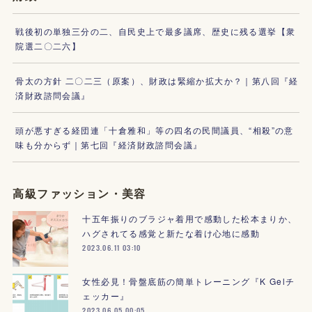
戦後初の単独三分の二、自民史上で最多議席、歴史に残る選挙【衆
院選二〇二六】
骨太の方針 二〇二三（原案）、財政は緊縮か拡大か？｜第八回『経
済財政諮問会議』
頭が悪すぎる経団連「十倉雅和」等の四名の民間議員、“相殺”の意
味も分からず｜第七回『経済財政諮問会議』
高級ファッション・美容
十五年振りのブラジャ着用で感動した松本まりか、
ハグされてる感覚と新たな着け心地に感動
2023.06.11 03:10
女性必見！骨盤底筋の簡単トレーニング『K Gelチ
ェッカー』
2023.06.05 00:05