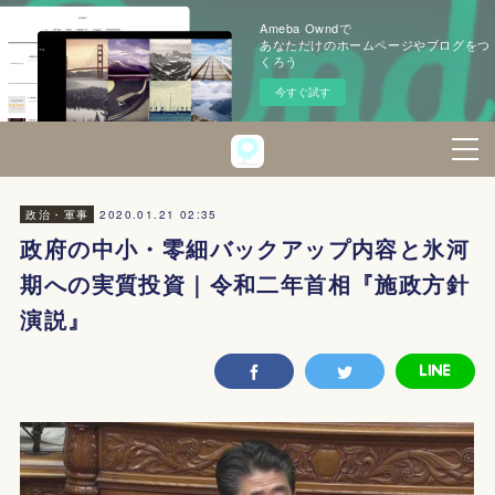
Ameba Owndで
あなただけのホームページやブログをつ
くろう
今すぐ試す
2020.01.21 02:35
政治・軍事
政府の中小・零細バックアップ内容と氷河
期への実質投資｜令和二年首相『施政方針
演説』