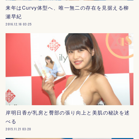
来年はCurvy体型へ、唯一無二の存在を見据える柳
瀬早紀
2016.12.16 03:25
岸明日香が乳房と臀部の張り向上と美肌の秘訣を述
べる
2015.11.21 03:20