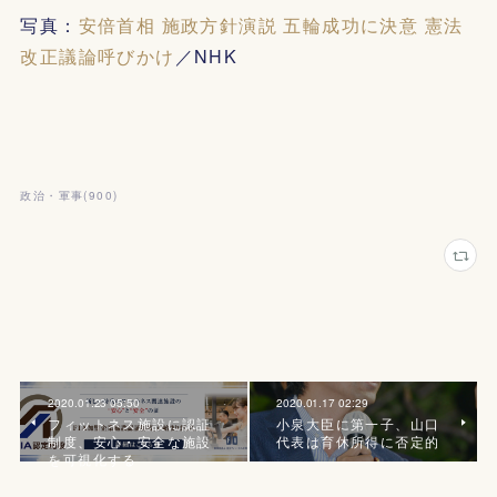
写真：
安倍首相 施政方針演説 五輪成功に決意 憲法
改正議論呼びかけ
／NHK
政治・軍事
(
900
)
2020.01.23 05:50
2020.01.17 02:29
フィットネス施設に認証
小泉大臣に第一子、山口
制度、安心・安全な施設
代表は育休所得に否定的
を可視化する