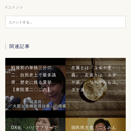
0
コメント
関連記事
戦後初の単独三分の
左翼とは『ユダヤ主
二、自民史上で最多議
義』、左派とは「ユダ
席、歴史に残る選挙
ヤ派」。リベラルもユ
【衆院選二〇二六】
ダヤ派
DX化・バリアフリーで
国民民主党「こくみん