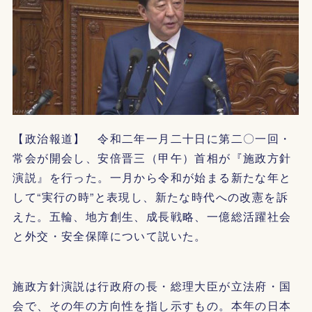
【政治報道】 令和二年一月二十日に第二〇一回・
常会が開会し、安倍晋三（甲午）首相が『施政方針
演説』を行った。一月から令和が始まる新たな年と
して“実行の時”と表現し、新たな時代への改憲を訴
えた。五輪、地方創生、成長戦略、一億総活躍社会
と外交・安全保障について説いた。
施政方針演説は行政府の長・総理大臣が立法府・国
会で、その年の方向性を指し示すもの。本年の日本