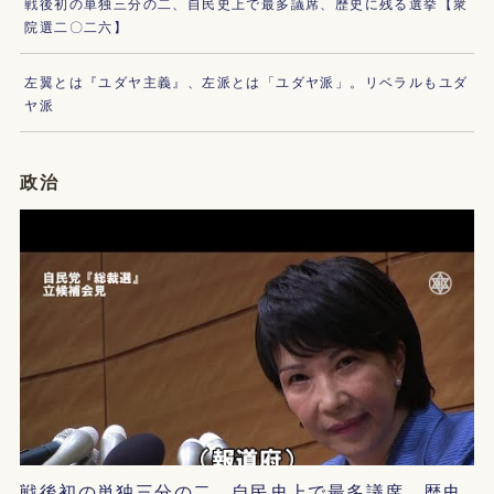
戦後初の単独三分の二、自民史上で最多議席、歴史に残る選挙【衆
院選二〇二六】
左翼とは『ユダヤ主義』、左派とは「ユダヤ派」。リベラルもユダ
ヤ派
政治
戦後初の単独三分の二、自民史上で最多議席、歴史