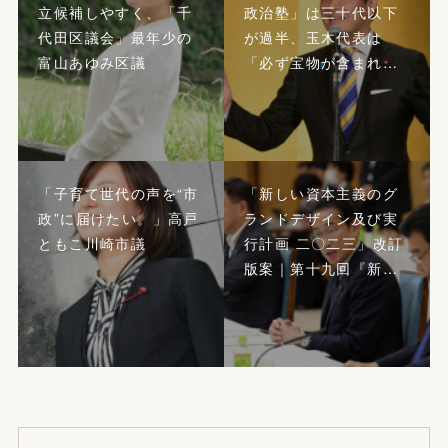
立候補しやすく、「千
政治塾」は三十代以下
代田区議会」最年少の
が過半、玉木代表は
富山あゆみ区議
「必ず宝物が含まれ…
「子育て世代の声を“市
「新しい資本主義のグ
政”に届けたい。」高戸
ランドデザイン及び実
ともこ川崎市議
行計画 二〇二三」改訂
版案｜第十九回『新…