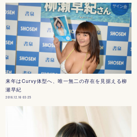
来年はCurvy体型へ、唯一無二の存在を見据える柳
瀬早紀
2016.12.16 03:25