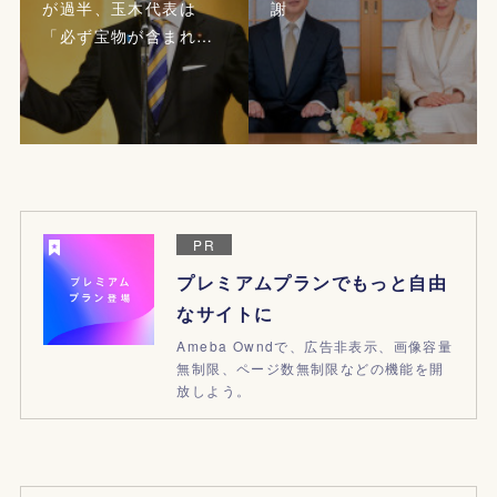
が過半、玉木代表は
謝
「必ず宝物が含まれ…
PR
プレミアムプランでもっと自由
なサイトに
Ameba Owndで、広告非表示、画像容量
無制限、ページ数無制限などの機能を開
放しよう。