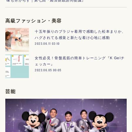
高級ファッション・美容
十五年振りのブラジャ着用で感動した松本まりか、
ハグされてる感覚と新たな着け心地に感動
2023.06.11 03:10
女性必見！骨盤底筋の簡単トレーニング『K Gelチ
ェッカー』
2023.06.05 00:05
芸能