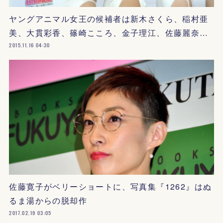
ヤングアニマル女王の候補者は新木さくら、稲村亜
美、大貫彩香、篠崎こころ、金子理江、佐藤麗奈…
2015.11.16 04:30
佐藤寛子がベリーショートに、写真集『1262』はぬ
るま湯からの脱却作
2017.02.19 03:05