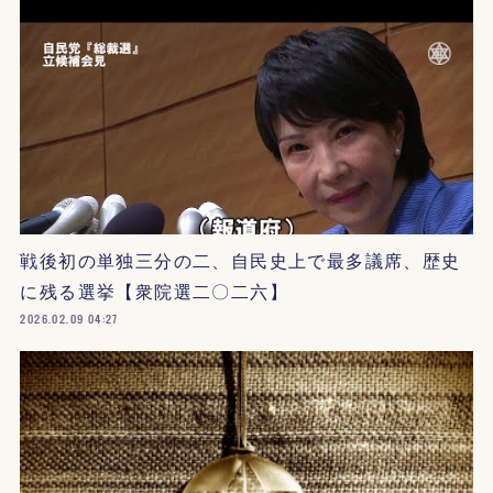
戦後初の単独三分の二、自民史上で最多議席、歴史
に残る選挙【衆院選二〇二六】
2026.02.09 04:27