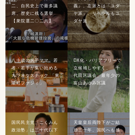
二、自民史上で最多議
義』、左派とは「ユダ
席、歴史に残る選挙
ヤ派」。リベラルもユ
【衆院選二〇二六】
ダヤ派
八十歳の房子ママ、若
DX化・バリアフリーで
者・若手が集い始める
立候補しやすく、「千
カラオケスナック 「東
代田区議会」最年少の
陽町ファジィ」
富山あゆみ区議
国民民主党「こくみん
天皇皇后両陛下がご結
政治塾」は三十代以下
婚三十年、国民へも感