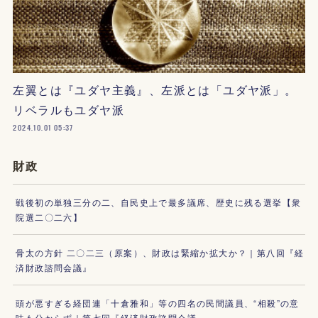
左翼とは『ユダヤ主義』、左派とは「ユダヤ派」。
リベラルもユダヤ派
2024.10.01 05:37
財政
戦後初の単独三分の二、自民史上で最多議席、歴史に残る選挙【衆
院選二〇二六】
骨太の方針 二〇二三（原案）、財政は緊縮か拡大か？｜第八回『経
済財政諮問会議』
頭が悪すぎる経団連「十倉雅和」等の四名の民間議員、“相殺”の意
味も分からず｜第七回『経済財政諮問会議』