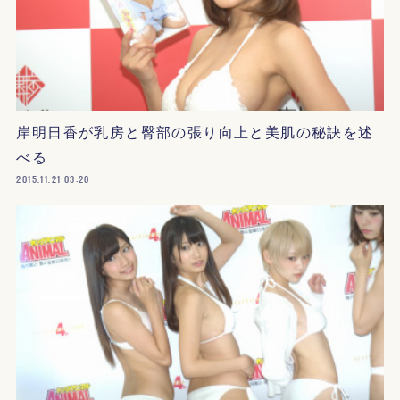
岸明日香が乳房と臀部の張り向上と美肌の秘訣を述
べる
2015.11.21 03:20