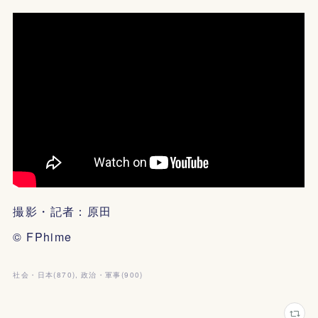
撮影・記者：原田
© FPhime
社会・日本
(
870
)
政治・軍事
(
900
)