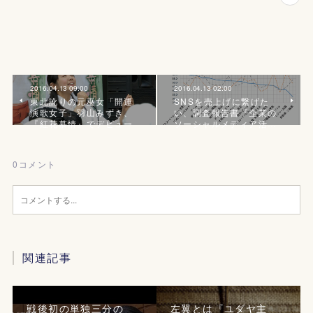
2016.04.13 09:00
2016.04.13 02:00
東北訛りの元巫女「開運
SNSを売上げに繋げた
演歌女子」羽山みずき、
い、調査報告書『企業の
『紅花慕情』でデビュー
ソーシャルメディア活…
0
コメント
関連記事
戦後初の単独三分の
左翼とは『ユダヤ主