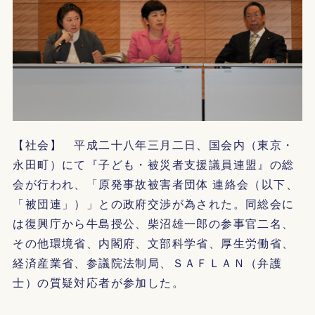
【社会】 平成二十八年三月二日、国会内（東京・
永田町）にて『子ども・被災者支援議員連盟』の総
会が行われ、「原発事故被害者団体 連絡会（以下、
「被団連」）」との政府交渉が為された。同総会に
は復興庁から牛島授公、柴沼雄一郎の参事官二名、
その他環境省、内閣府、文部科学省、厚生労働省、
経済産業省、参議院法制局、ＳＡＦＬＡＮ（弁護
士）の質疑対応者が参加した。