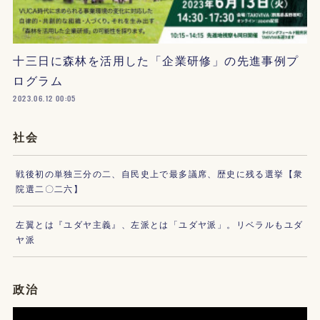
十三日に森林を活用した「企業研修」の先進事例プ
ログラム
2023.06.12 00:05
社会
戦後初の単独三分の二、自民史上で最多議席、歴史に残る選挙【衆
院選二〇二六】
左翼とは『ユダヤ主義』、左派とは「ユダヤ派」。リベラルもユダ
ヤ派
政治