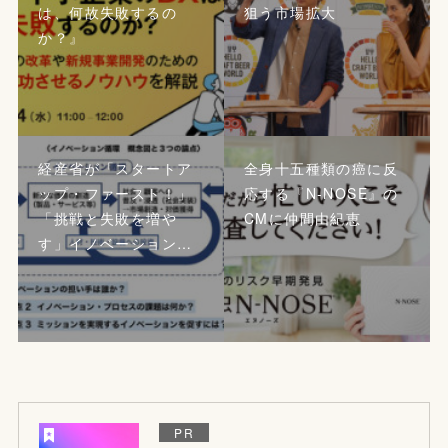
は、何故失敗するの
狙う市場拡大
か？』
経産省が「スタートア
全身十五種類の癌に反
ップ・ファースト！」
応する『N-NOSE』の
「挑戦と失敗を増や
CMに仲間由紀恵
す」イノベーション…
PR