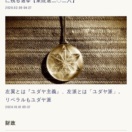
に残る選挙【衆院選二〇二六】
2026.02.09 04:27
左翼とは『ユダヤ主義』、左派とは「ユダヤ派」。
リベラルもユダヤ派
2024.10.01 05:37
財政