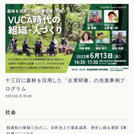
十三日に森林を活用した「企業研修」の先進事例プ
ログラム
2023.06.12 00:05
社会
戦後初の単独三分の二、自民史上で最多議席、歴史に残る選挙【衆
院選二〇二六】