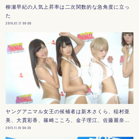
柳瀬早紀の人気上昇率は二次関数的な急角度に立っ
た
2016.01.17 09:00
ヤングアニマル女王の候補者は新木さくら、稲村亜
美、大貫彩香、篠崎こころ、金子理江、佐藤麗奈…
2015.11.16 04:30