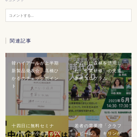
関連記事
韓ハイアールが上半期
十三日に森林を活用し
新製品発表会、髙橋ひ
た「企業研修」の先進
かるのチェックポイン
事例プログラム
ト
十四日に無料セミナ
若者の需要増「クラフ
『中堅・中小企業のDX
トビール」、キリンが