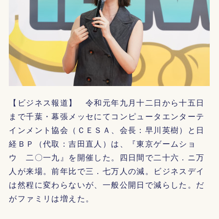
【ビジネス報道】 令和元年九月十二日から十五日
まで千葉・幕張メッセにてコンピュータエンターテ
インメント協会（ＣＥＳＡ、会長：早川英樹）と日
経ＢＰ（代取：吉田直人）は、『東京ゲームショ
ウ 二〇一九』を開催した。四日間で二十六．ニ万
人が来場。前年比で三．七万人の減。ビジネスデイ
は然程に変わらないが、一般公開日で減らした。だ
がファミリは増えた。