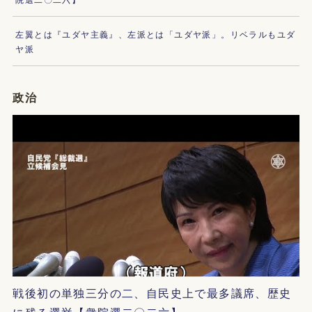
左翼とは『ユダヤ主義』、左派とは「ユダヤ派」。リベラルもユダ
ヤ派
政治
戦後初の単独三分の二、自民史上で最多議席、歴史