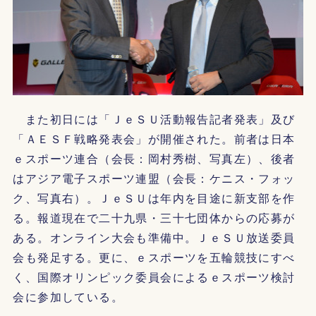
また初日には「ＪｅＳＵ活動報告記者発表」及び
「ＡＥＳＦ戦略発表会」が開催された。前者は日本
ｅスポーツ連合（会長：岡村秀樹、写真左）、後者
はアジア電子スポーツ連盟（会長：ケニス・フォッ
ク、写真右）。ＪｅＳＵは年内を目途に新支部を作
る。報道現在で二十九県・三十七団体からの応募が
ある。オンライン大会も準備中。ＪｅＳＵ放送委員
会も発足する。更に、ｅスポーツを五輪競技にすべ
く、国際オリンピック委員会によるｅスポーツ検討
会に参加している。