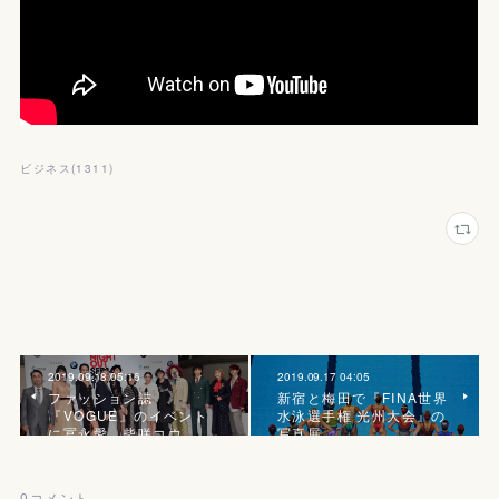
ビジネス
(
1311
)
2019.09.18 05:16
2019.09.17 04:05
ファッション誌
新宿と梅田で『FINA世界
『VOGUE』のイベント
水泳選手権 光州大会』の
に冨永愛、柴咲コウ、…
写真展
0
コメント