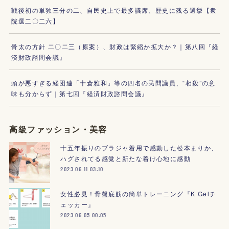
戦後初の単独三分の二、自民史上で最多議席、歴史に残る選挙【衆
院選二〇二六】
骨太の方針 二〇二三（原案）、財政は緊縮か拡大か？｜第八回『経
済財政諮問会議』
頭が悪すぎる経団連「十倉雅和」等の四名の民間議員、“相殺”の意
味も分からず｜第七回『経済財政諮問会議』
高級ファッション・美容
十五年振りのブラジャ着用で感動した松本まりか、
ハグされてる感覚と新たな着け心地に感動
2023.06.11 03:10
女性必見！骨盤底筋の簡単トレーニング『K Gelチ
ェッカー』
2023.06.05 00:05