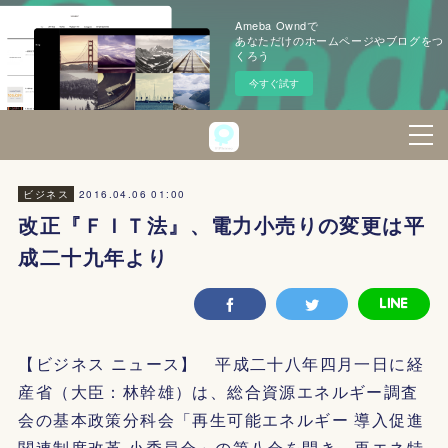
Ameba Owndで
あなただけのホームページやブログをつ
くろう
今すぐ試す
2016.04.06 01:00
ビジネス
改正『ＦＩＴ法』、電力小売りの変更は平
成二十九年より
【ビジネス ニュース】 平成二十八年四月一日に経
産省（大臣：林幹雄）は、総合資源エネルギー調査
会の基本政策分科会「再生可能エネルギー 導入促進
関連制度改革 小委員会」の第八会を開き、再エネ特