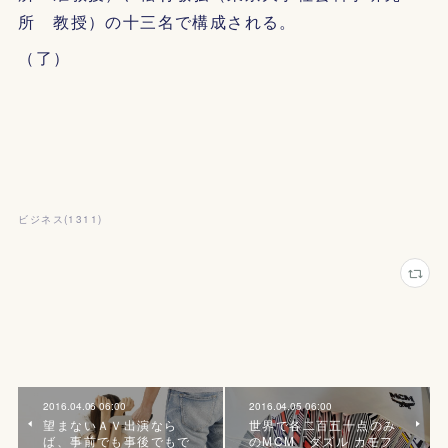
所 教授）の十三名で構成される。
（了）
ビジネス
(
1311
)
2016.04.06 06:00
2016.04.05 06:00
望まないＡＶ出演なら
世界で各二百五十点のみ
ば、事前でも事後でもで
のMCM「ダズル カモフ