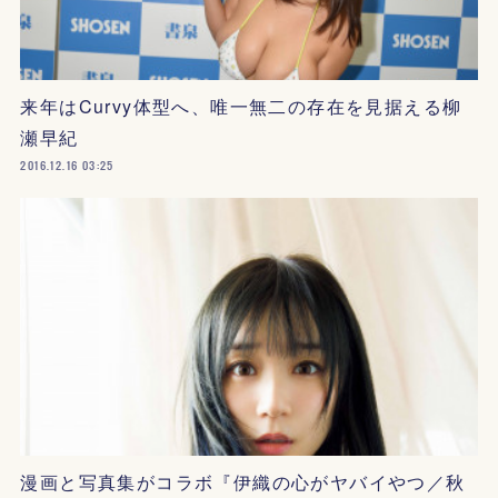
来年はCurvy体型へ、唯一無二の存在を見据える柳
瀬早紀
2016.12.16 03:25
漫画と写真集がコラボ『伊織の心がヤバイやつ／秋