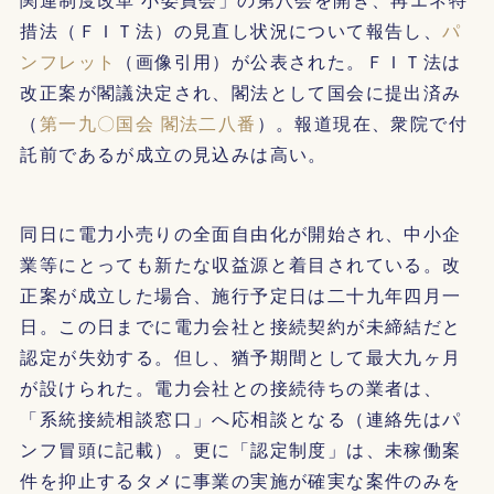
措法（ＦＩＴ法）の見直し状況について報告し、
パ
ンフレット
（画像引用）が公表された。ＦＩＴ法は
改正案が閣議決定され、閣法として国会に提出済み
（
第一九〇国会 閣法二八番
）。報道現在、衆院で付
託前であるが成立の見込みは高い。
同日に電力小売りの全面自由化が開始され、中小企
業等にとっても新たな収益源と着目されている。改
正案が成立した場合、施行予定日は二十九年四月一
日。この日までに電力会社と接続契約が未締結だと
認定が失効する。但し、猶予期間として最大九ヶ月
が設けられた。電力会社との接続待ちの業者は、
「系統接続相談窓口」へ応相談となる（連絡先はパ
ンフ冒頭に記載）。更に「認定制度」は、未稼働案
件を抑止するタメに事業の実施が確実な案件のみを