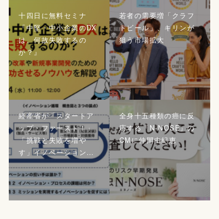
十四日に無料セミナ
若者の需要増「クラフ
『中堅・中小企業のDX
トビール」、キリンが
は、何故失敗するの
狙う市場拡大
か？』
経産省が「スタートア
全身十五種類の癌に反
ップ・ファースト！」
応する『N-NOSE』の
「挑戦と失敗を増や
CMに仲間由紀恵
す」イノベーション…