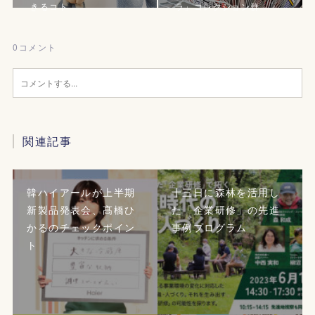
きるコト
ラ」コレクション群
0
コメント
関連記事
韓ハイアールが上半期
十三日に森林を活用し
新製品発表会、髙橋ひ
た「企業研修」の先進
かるのチェックポイン
事例プログラム
ト