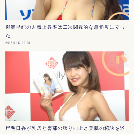
柳瀬早紀の人気上昇率は二次関数的な急角度に立っ
た
2016.01.17 09:00
岸明日香が乳房と臀部の張り向上と美肌の秘訣を述