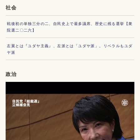
社会
戦後初の単独三分の二、自民史上で最多議席、歴史に残る選挙【衆
院選二〇二六】
左翼とは『ユダヤ主義』、左派とは「ユダヤ派」。リベラルもユダ
ヤ派
政治