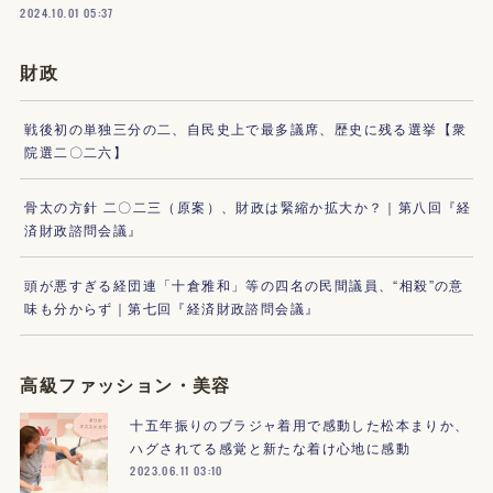
2024.10.01 05:37
財政
戦後初の単独三分の二、自民史上で最多議席、歴史に残る選挙【衆
院選二〇二六】
骨太の方針 二〇二三（原案）、財政は緊縮か拡大か？｜第八回『経
済財政諮問会議』
頭が悪すぎる経団連「十倉雅和」等の四名の民間議員、“相殺”の意
味も分からず｜第七回『経済財政諮問会議』
高級ファッション・美容
十五年振りのブラジャ着用で感動した松本まりか、
ハグされてる感覚と新たな着け心地に感動
2023.06.11 03:10