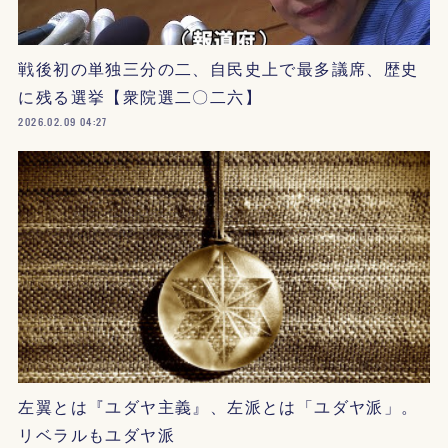
戦後初の単独三分の二、自民史上で最多議席、歴史
に残る選挙【衆院選二〇二六】
2026.02.09 04:27
左翼とは『ユダヤ主義』、左派とは「ユダヤ派」。
リベラルもユダヤ派