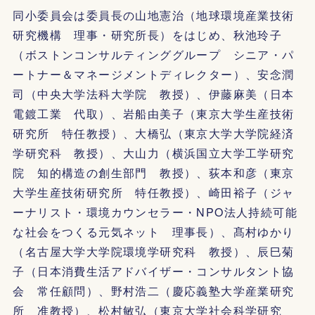
同小委員会は委員長の山地憲治（地球環境産業技術
研究機構 理事・研究所長）をはじめ、秋池玲子
（ボストンコンサルティンググループ シニア・パ
ートナー＆マネージメントディレクター）、安念潤
司（中央大学法科大学院 教授）、伊藤麻美（日本
電鍍工業 代取）、岩船由美子（東京大学生産技術
研究所 特任教授）、大橋弘（東京大学大学院経済
学研究科 教授）、大山力（横浜国立大学工学研究
院 知的構造の創生部門 教授）、荻本和彦（東京
大学生産技術研究所 特任教授）、崎田裕子（ジャ
ーナリスト・環境カウンセラー・NPO法人持続可能
な社会をつくる元気ネット 理事長）、髙村ゆかり
（名古屋大学大学院環境学研究科 教授）、辰巳菊
子（日本消費生活アドバイザー・コンサルタント協
会 常任顧問）、野村浩二（慶応義塾大学産業研究
所 准教授）、松村敏弘（東京大学社会科学研究