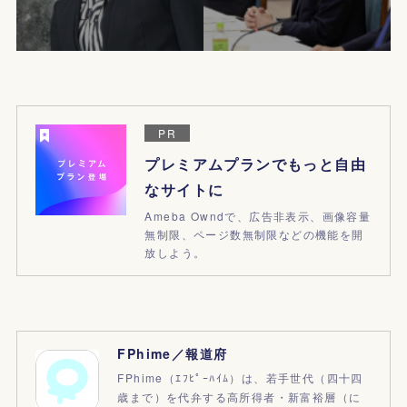
PR
プレミアムプランでもっと自由
なサイトに
Ameba Owndで、広告非表示、画像容量
無制限、ページ数無制限などの機能を開
放しよう。
FPhime／報道府
FPhime（ｴﾌﾋﾟｰﾊｲﾑ）は、若手世代（四十四
歳まで）を代弁する高所得者・新富裕層（に