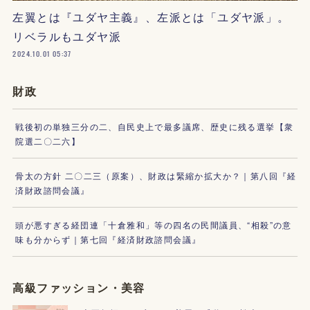
左翼とは『ユダヤ主義』、左派とは「ユダヤ派」。
リベラルもユダヤ派
2024.10.01 05:37
財政
戦後初の単独三分の二、自民史上で最多議席、歴史に残る選挙【衆
院選二〇二六】
骨太の方針 二〇二三（原案）、財政は緊縮か拡大か？｜第八回『経
済財政諮問会議』
頭が悪すぎる経団連「十倉雅和」等の四名の民間議員、“相殺”の意
味も分からず｜第七回『経済財政諮問会議』
高級ファッション・美容