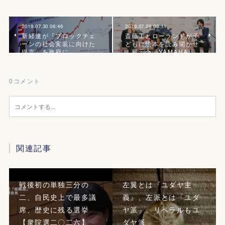
2019.07.30 06:46
2019.07.29 03:11
新経連が『ブロックチェ
斎藤工とローランドが子
ーンの社会実装に向けた
どもに絵本を読み聞かせ
提言』を政府に
｜展示会『YAMAHA「…
0
コメント
関連記事
戦後初の単独三分の
左翼とは『ユダヤ主
二、自民史上で最多議
義』、左派とは「ユダ
席、歴史に残る選挙
ヤ派」。リベラルもユ
【衆院選二〇二六】
ダヤ派