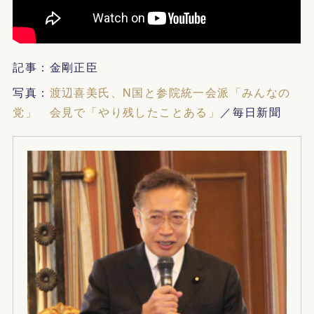
記事：金剛正臣
写真：
渡辺喜美氏、N国と参院統一会派「みんなの
党」 会見で「やり残したことある」
／毎日新聞