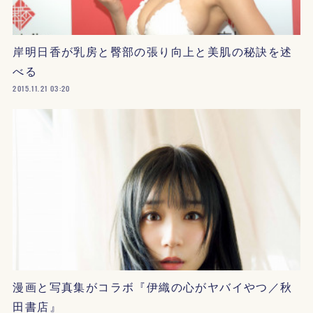
岸明日香が乳房と臀部の張り向上と美肌の秘訣を述
べる
2015.11.21 03:20
漫画と写真集がコラボ『伊織の心がヤバイやつ／秋
田書店』