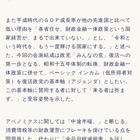
また平成時代のＧＤＰ成長率が他の先進国と比べて
低い理由を「各省任せ。財政金融一体政策という国
家経営が、まるで出来ていない。」とし、「令和と
いう時代を、もう一度輝ける国家にする。」と述べ
た。今回の会派結成は政党「みんなの党」復活への
第一歩となる。昭和十五年体制の転換、財政金融一
体政策に併せて、ベーシック インカム（低所得者対
策）を復活政党の基本軸（アジェンダ）としたい。
この基本軸に賛同する者に対して「来る者は拒ま
ず。」と受容姿勢を示した。
アベノミクスに関しては「中途半端。」と断じる。
消費増税等の財政運営にブレーキを掛けている点を
問題視した。代わりに「全品目軽減税率」を話し