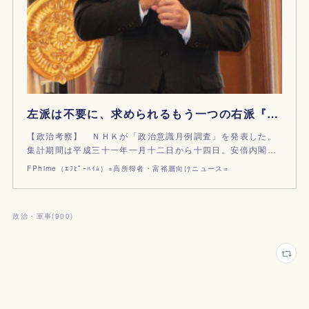
左派は不要に、求められるもう一つの右派『新みんなの党』が再始動
【政治考察】 ＮＨＫが「政治意識月例調査」を発表した。
集計期間は平成三十一年一月十二日から十四日。安倍内閣…
FPhime（ｴﾌﾋﾟｰﾊｲﾑ）=高所得者・富裕層向けニュース=
政治・軍事
(
900
)