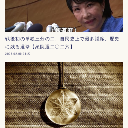
戦後初の単独三分の二、自民史上で最多議席、歴史
に残る選挙【衆院選二〇二六】
2026.02.09 04:27