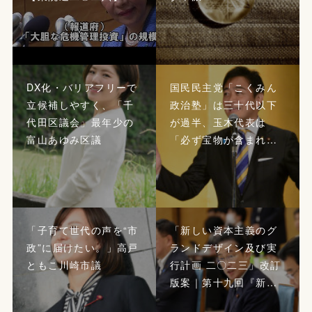
DX化・バリアフリーで
国民民主党「こくみん
立候補しやすく、「千
政治塾」は三十代以下
代田区議会」最年少の
が過半、玉木代表は
富山あゆみ区議
「必ず宝物が含まれ…
「子育て世代の声を“市
「新しい資本主義のグ
政”に届けたい。」高戸
ランドデザイン及び実
ともこ川崎市議
行計画 二〇二三」改訂
版案｜第十九回『新…