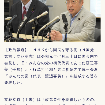
【政治報道】 ＮＨＫから国民を守る党（Ｎ国党、
党首：立花孝志）は令和元年七月三十日に国会内で
会見し、旧・みんなの党の初代代表であった渡辺喜
美（壬辰）元・行革担当相と共に参院内で統一会派
『みんなの党（代表：渡辺喜美）』を結成する旨を
発表した。
立花党首（丁未）は「政党要件を獲得したものの、