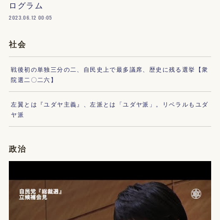
ログラム
2023.06.12 00:05
社会
戦後初の単独三分の二、自民史上で最多議席、歴史に残る選挙【衆
院選二〇二六】
左翼とは『ユダヤ主義』、左派とは「ユダヤ派」。リベラルもユダ
ヤ派
政治