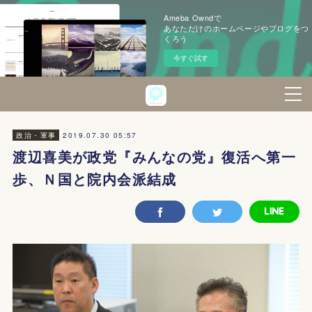
Ameba Owndで
あなただけのホームページやブログをつ
くろう
今すぐ試す
2019.07.30 05:57
政治・軍事
渡辺喜美が政党『みんなの党』復活へ第一
歩、Ｎ国と院内会派結成