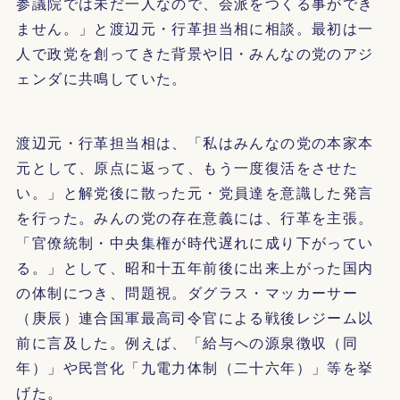
参議院では未だ一人なので、会派をつくる事ができ
ません。」と渡辺元・行革担当相に相談。最初は一
人で政党を創ってきた背景や旧・みんなの党のアジ
ェンダに共鳴していた。
渡辺元・行革担当相は、「私はみんなの党の本家本
元として、原点に返って、もう一度復活をさせた
い。」と解党後に散った元・党員達を意識した発言
を行った。みんの党の存在意義には、行革を主張。
「官僚統制・中央集権が時代遅れに成り下がってい
る。」として、昭和十五年前後に出来上がった国内
の体制につき、問題視。ダグラス・マッカーサー
（庚辰）連合国軍最高司令官による戦後レジーム以
前に言及した。例えば、「給与への源泉徴収（同
年）」や民営化「九電力体制（二十六年）」等を挙
げた。