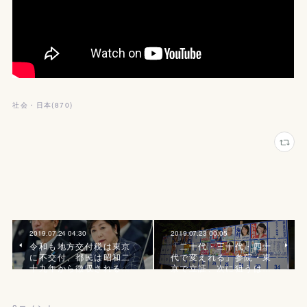
社会・日本
(
870
)
2019.07.24 04:30
2019.07.23 00:05
令和も地方交付税は東京
「二十代・三十代・四十
に不交付、都民は昭和二
代で変えれる」参院・東
十九年から徴収される…
京で立証、次に狙うは…