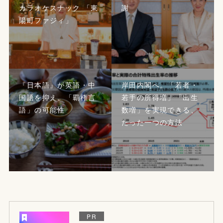
カラオケスナック 「東
謝
陽町ファジィ」
『日本語』が英語・中
岸田内閣へ。「若者・
国語を抑え、「覇権言
若手の所得増」「出生
語」の可能性
数増」を実現できる、
たった一つの方法
PR