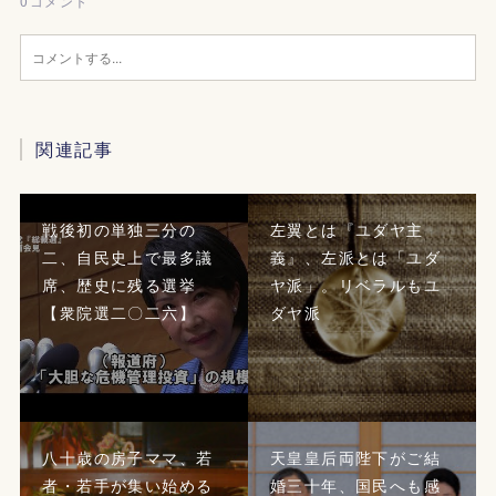
0
コメント
関連記事
戦後初の単独三分の
左翼とは『ユダヤ主
二、自民史上で最多議
義』、左派とは「ユダ
席、歴史に残る選挙
ヤ派」。リベラルもユ
【衆院選二〇二六】
ダヤ派
八十歳の房子ママ、若
天皇皇后両陛下がご結
者・若手が集い始める
婚三十年、国民へも感