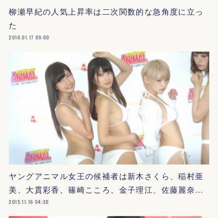
柳瀬早紀の人気上昇率は二次関数的な急角度に立っ
た
2016.01.17 09:00
ヤングアニマル女王の候補者は新木さくら、稲村亜
美、大貫彩香、篠崎こころ、金子理江、佐藤麗奈…
2015.11.16 04:30