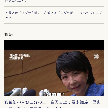
院選二〇二六】
左翼とは『ユダヤ主義』、左派とは「ユダヤ派」。リベラルもユダ
ヤ派
政治
戦後初の単独三分の二、自民史上で最多議席、歴史