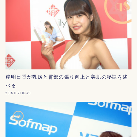
岸明日香が乳房と臀部の張り向上と美肌の秘訣を述
べる
2015.11.21 03:20