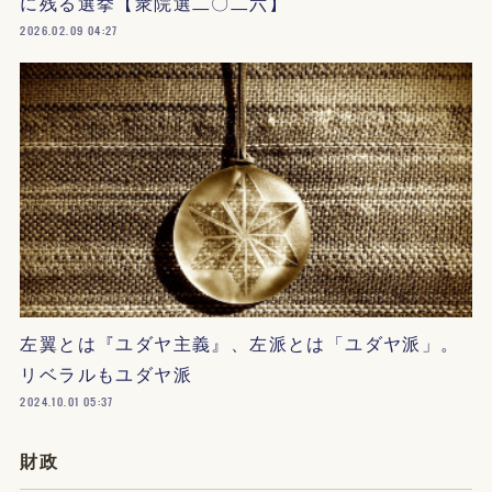
に残る選挙【衆院選二〇二六】
2026.02.09 04:27
左翼とは『ユダヤ主義』、左派とは「ユダヤ派」。
リベラルもユダヤ派
2024.10.01 05:37
財政