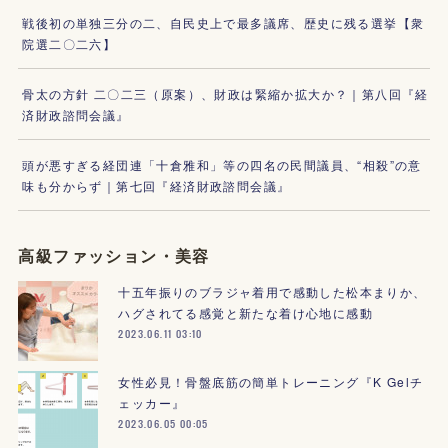
戦後初の単独三分の二、自民史上で最多議席、歴史に残る選挙【衆
院選二〇二六】
骨太の方針 二〇二三（原案）、財政は緊縮か拡大か？｜第八回『経
済財政諮問会議』
頭が悪すぎる経団連「十倉雅和」等の四名の民間議員、“相殺”の意
味も分からず｜第七回『経済財政諮問会議』
高級ファッション・美容
十五年振りのブラジャ着用で感動した松本まりか、
ハグされてる感覚と新たな着け心地に感動
2023.06.11 03:10
女性必見！骨盤底筋の簡単トレーニング『K Gelチ
ェッカー』
2023.06.05 00:05