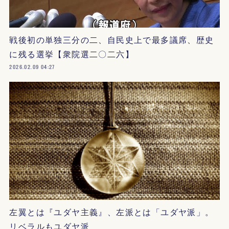
戦後初の単独三分の二、自民史上で最多議席、歴史
に残る選挙【衆院選二〇二六】
2026.02.09 04:27
左翼とは『ユダヤ主義』、左派とは「ユダヤ派」。
リベラルもユダヤ派