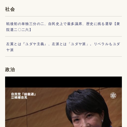
社会
戦後初の単独三分の二、自民史上で最多議席、歴史に残る選挙【衆
院選二〇二六】
左翼とは『ユダヤ主義』、左派とは「ユダヤ派」。リベラルもユダ
ヤ派
政治