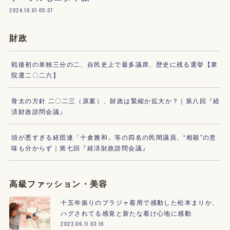
2024.10.01 05:37
財政
戦後初の単独三分の二、自民史上で最多議席、歴史に残る選挙【衆
院選二〇二六】
骨太の方針 二〇二三（原案）、財政は緊縮か拡大か？｜第八回『経
済財政諮問会議』
頭が悪すぎる経団連「十倉雅和」等の四名の民間議員、“相殺”の意
味も分からず｜第七回『経済財政諮問会議』
高級ファッション・美容
十五年振りのブラジャ着用で感動した松本まりか、
ハグされてる感覚と新たな着け心地に感動
2023.06.11 03:10