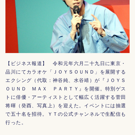
【ビジネス報道】 令和元年六月二十九日に東京・
品川にてカラオケ「ＪＯＹＳＯＵＮＤ」を展開する
エクシング（代取：神谷純、水谷靖）が『ＪＯＹＳ
ＯＵＮＤ ＭＡＸ ＰＡＲＴＹ』を開催。特別ゲス
トに俳優・アーティストとして幅広く活躍する菅田
将暉（癸酉、写真上）を迎えた。イベントには抽選
で五十名を招待。ＹＴの公式チャンネルで生配信も
行った。