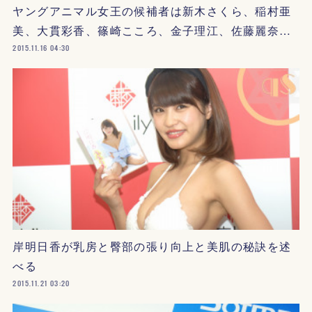
ヤングアニマル女王の候補者は新木さくら、稲村亜
美、大貫彩香、篠崎こころ、金子理江、佐藤麗奈…
2015.11.16 04:30
岸明日香が乳房と臀部の張り向上と美肌の秘訣を述
べる
2015.11.21 03:20