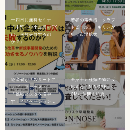
十四日に無料セミナ
若者の需要増「クラフ
『中堅・中小企業のDX
トビール」、キリンが
は、何故失敗するの
狙う市場拡大
か？』
経産省が「スタートア
全身十五種類の癌に反
ップ・ファースト！」
応する『N-NOSE』の
「挑戦と失敗を増や
CMに仲間由紀恵
す」イノベーション…