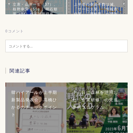
立憲・山岸一生（37）、
上半期の倒産件数は減、
枝野幸男（55）、明石順
「サービス業」「情報通
平（34）が家計所得底…
信業」「運輸業」が増加
0
コメント
関連記事
韓ハイアールが上半期
十三日に森林を活用し
新製品発表会、髙橋ひ
た「企業研修」の先進
かるのチェックポイン
事例プログラム
ト