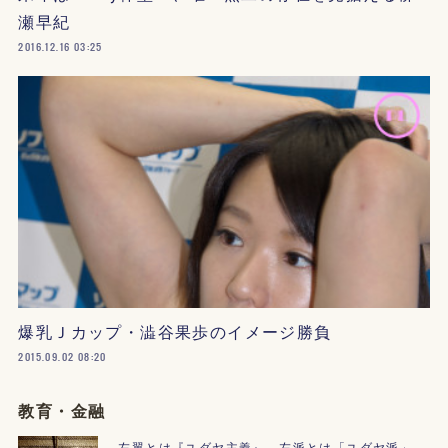
瀬早紀
2016.12.16 03:25
爆乳Ｊカップ・澁谷果歩のイメージ勝負
2015.09.02 08:20
教育・金融
左翼とは『ユダヤ主義』、左派とは「ユダヤ派」。