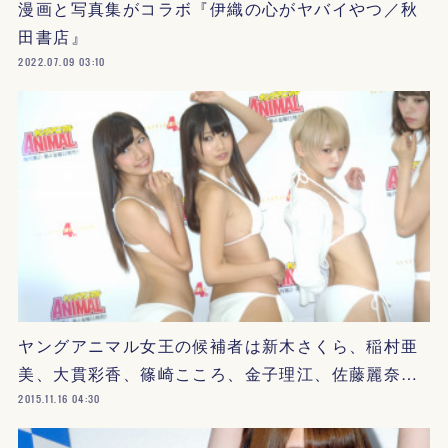
漫画と写真集がコラボ『伊織の心がヤバイやつ／秋
田書店』
2022.07.09 03:10
ヤングアニマル女王の候補者は新木さくら、稲村亜
美、大貫彩香、篠崎こころ、金子理江、佐藤麗奈…
2015.11.16 04:30