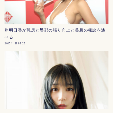
岸明日香が乳房と臀部の張り向上と美肌の秘訣を述
べる
2015.11.21 03:20