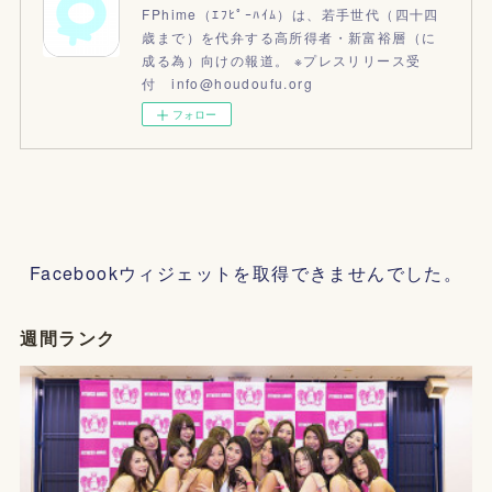
FPhime（ｴﾌﾋﾟｰﾊｲﾑ）は、若手世代（四十四
歳まで）を代弁する高所得者・新富裕層（に
成る為）向けの報道。 ※プレスリリース受
付 info@houdoufu.org
フォロー
Facebookウィジェットを取得できませんでした。
週間ランク