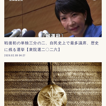
戦後初の単独三分の二、自民史上で最多議席、歴史
に残る選挙【衆院選二〇二六】
2026.02.09 04:27