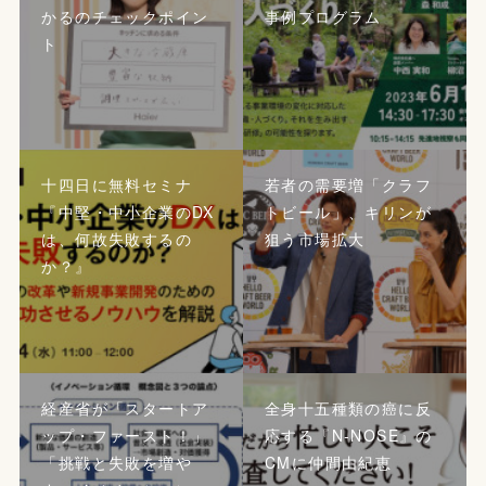
かるのチェックポイン
事例プログラム
ト
十四日に無料セミナ
若者の需要増「クラフ
『中堅・中小企業のDX
トビール」、キリンが
は、何故失敗するの
狙う市場拡大
か？』
経産省が「スタートア
全身十五種類の癌に反
ップ・ファースト！」
応する『N-NOSE』の
「挑戦と失敗を増や
CMに仲間由紀恵