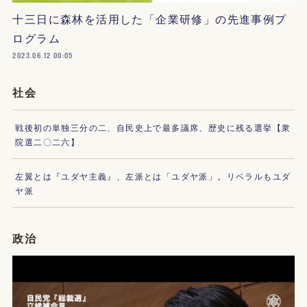
十三日に森林を活用した「企業研修」の先進事例プ
ログラム
2023.06.12 00:05
社会
戦後初の単独三分の二、自民史上で最多議席、歴史に残る選挙【衆
院選二〇二六】
左翼とは『ユダヤ主義』、左派とは「ユダヤ派」。リベラルもユダ
ヤ派
政治