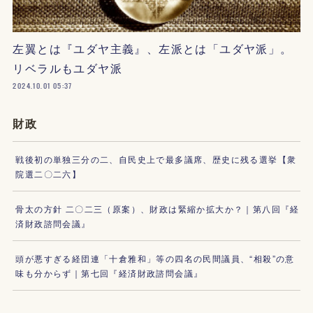
左翼とは『ユダヤ主義』、左派とは「ユダヤ派」。
リベラルもユダヤ派
2024.10.01 05:37
財政
戦後初の単独三分の二、自民史上で最多議席、歴史に残る選挙【衆
院選二〇二六】
骨太の方針 二〇二三（原案）、財政は緊縮か拡大か？｜第八回『経
済財政諮問会議』
頭が悪すぎる経団連「十倉雅和」等の四名の民間議員、“相殺”の意
味も分からず｜第七回『経済財政諮問会議』