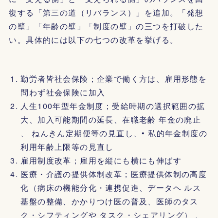
復する「第三の道（リバランス）」を追加。「発想
の壁」「年齢の壁」「制度の壁」の三つを打破した
い。具体的には以下の七つの改革を挙げる。
勤労者皆社会保険；企業で働く方は、雇用形態を
問わず社会保険に加入
人生100年型年金制度；受給時期の選択範囲の拡
大、加入可能期間の延長、在職老齢 年金の廃止
、 ねんきん定期便等の見直し、• 私的年金制度の
利用年齢上限等の見直し
雇用制度改革；雇用を縦にも横にも伸ばす
医療・介護の提供体制改革；医療提供体制の高度
化（病床の機能分化・連携促進、データヘ ルス
基盤の整備、かかりつけ医の普及、医師のタス
ク・シフティングや タスク・シェアリング） 、