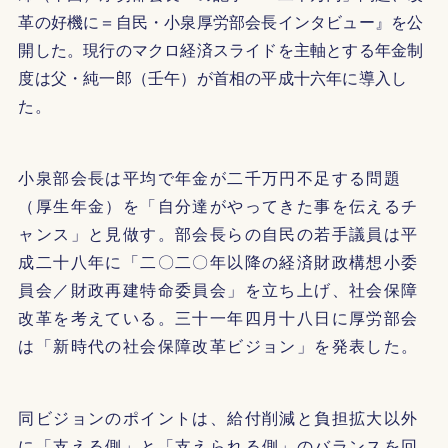
革の好機に＝自民・小泉厚労部会長インタビュー』を公
開した。現行のマクロ経済スライドを主軸とする年金制
度は父・純一郎（壬午）が首相の平成十六年に導入し
た。
小泉部会長は平均で年金が二千万円不足する問題
（厚生年金）を「自分達がやってきた事を伝えるチ
ャンス」と見做す。部会長らの自民の若手議員は平
成二十八年に「二〇二〇年以降の経済財政構想小委
員会／財政再建特命委員会」を立ち上げ、社会保障
改革を考えている。三十一年四月十八日に厚労部会
は「新時代の社会保障改革ビジョン」を発表した。
同ビジョンのポイントは、給付削減と負担拡大以外
に「支える側」と「支えられる側」のバランスを回