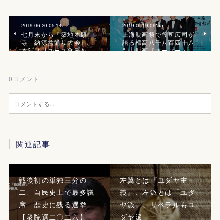
2019.06.20 05:14
2019.06.19 09:55
七月末から『築地本願
上海映画祭で役所広司が
寺 納涼盆踊り大会』、
語る標高八千八百四十八
本年はリユース食器を…
㍍｜映画『オーバー・…
0
コメント
関連記事
戦後初の単独三分の
左翼とは『ユダヤ主
二、自民史上で最多議
義』、左派とは「ユダ
席、歴史に残る選挙
ヤ派」。リベラルもユ
【衆院選二〇二六】
ダヤ派