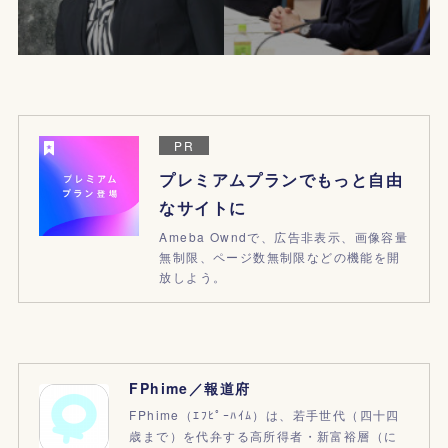
PR
プレミアムプランでもっと自由
なサイトに
Ameba Owndで、広告非表示、画像容量
無制限、ページ数無制限などの機能を開
放しよう。
FPhime／報道府
FPhime（ｴﾌﾋﾟｰﾊｲﾑ）は、若手世代（四十四
歳まで）を代弁する高所得者・新富裕層（に