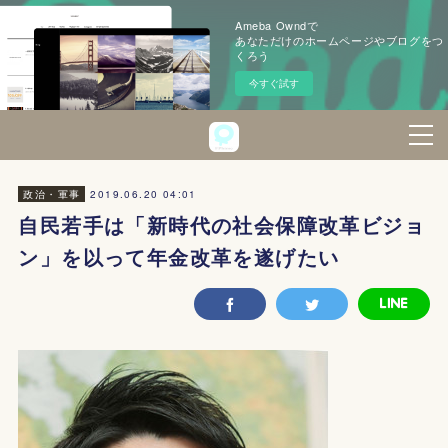
Ameba Owndで
あなただけのホームページやブログをつ
くろう
今すぐ試す
2019.06.20 04:01
政治・軍事
自民若手は「新時代の社会保障改革ビジョ
ン」を以って年金改革を遂げたい