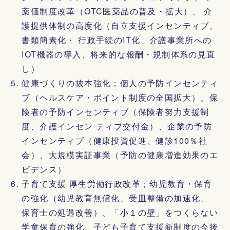
薬価制度改革（OTC医薬品の普及・拡大）、 介
護提供体制の高度化（自立支援インセンティブ、
書類簡素化・ 行政手続のIT化、介護事業所への
IOT機器の導入、将来的な報酬・規制体系の見直
し）
健康づくりの抜本強化；個人の予防インセンティ
ブ（ヘルスケア・ポイント制度の全国拡大）、保
険者の予防インセンティブ（保険者努力支援制
度、介護インセン ティブ交付金）、企業の予防
インセンティブ（健康投資促進、健診100％社
会）、大規模実証事業（予防の健康増進効果のエ
ビデンス）
子育て支援 厚生労働行政改革；幼児教育・保育
の強化（幼児教育無償化、受皿整備の加速化、
保育士の処遇改善）、「小１の壁」をつくらない
学童保育の強化、子ども子育て支援新制度の今後