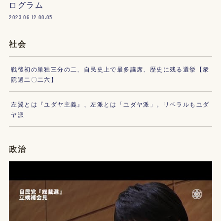
ログラム
2023.06.12 00:05
社会
戦後初の単独三分の二、自民史上で最多議席、歴史に残る選挙【衆
院選二〇二六】
左翼とは『ユダヤ主義』、左派とは「ユダヤ派」。リベラルもユダ
ヤ派
政治