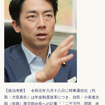
【政治考察】 令和元年六月十八日に時事通信社（代
取：大室真生）は年金制度改革につき、自民・小泉進次
郎（辛酉）厚労部会長への記事『「二千万円」問題、改