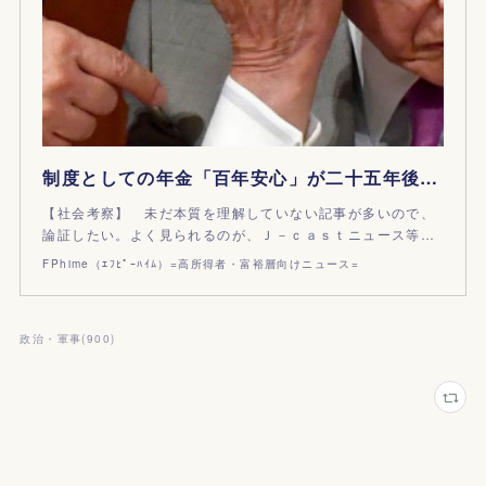
制度としての年金「百年安心」が二十五年後には崩壊している理由
【社会考察】 未だ本質を理解していない記事が多いので、
論証したい。よく見られるのが、Ｊ－ｃａｓｔニュース等…
FPhime（ｴﾌﾋﾟｰﾊｲﾑ）=高所得者・富裕層向けニュース=
政治・軍事
(
900
)