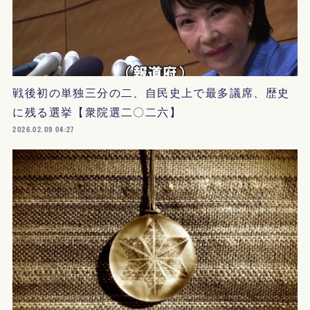
戦後初の単独三分の二、自民史上で最多議席、歴史
に残る選挙【衆院選二〇二六】
2026.02.09 04:27