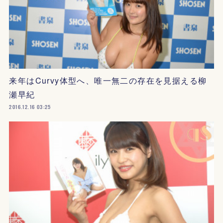
来年はCurvy体型へ、唯一無二の存在を見据える柳
瀬早紀
2016.12.16 03:25