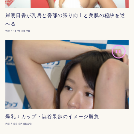
岸明日香が乳房と臀部の張り向上と美肌の秘訣を述
べる
2015.11.21 03:20
爆乳Ｊカップ・澁谷果歩のイメージ勝負
2015.09.02 08:20