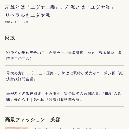
左翼とは『ユダヤ主義』、左派とは「ユダヤ派」。
リベラルもユダヤ派
2024.10.01 05:37
財政
戦後初の単独三分の二、自民史上で最多議席、歴史に残る選挙【衆
院選二〇二六】
骨太の方針 二〇二三（原案）、財政は緊縮か拡大か？｜第八回『経
済財政諮問会議』
頭が悪すぎる経団連「十倉雅和」等の四名の民間議員、“相殺”の意
味も分からず｜第七回『経済財政諮問会議』
高級ファッション・美容