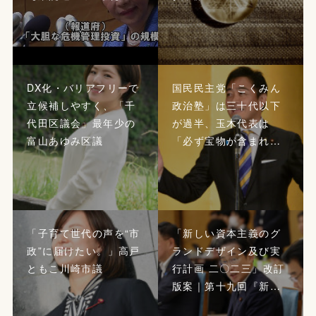
DX化・バリアフリーで
国民民主党「こくみん
立候補しやすく、「千
政治塾」は三十代以下
代田区議会」最年少の
が過半、玉木代表は
富山あゆみ区議
「必ず宝物が含まれ…
「子育て世代の声を“市
「新しい資本主義のグ
政”に届けたい。」高戸
ランドデザイン及び実
ともこ川崎市議
行計画 二〇二三」改訂
版案｜第十九回『新…