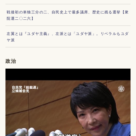
戦後初の単独三分の二、自民史上で最多議席、歴史に残る選挙【衆
院選二〇二六】
左翼とは『ユダヤ主義』、左派とは「ユダヤ派」。リベラルもユダ
ヤ派
政治