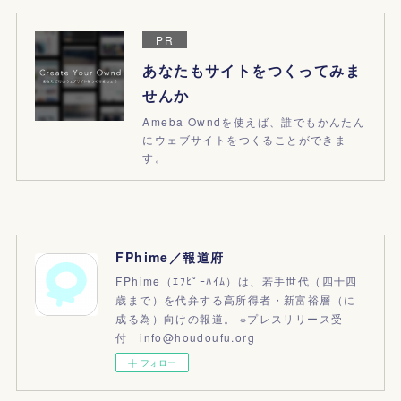
PR
あなたもサイトをつくってみま
せんか
Ameba Owndを使えば、誰でもかんたん
にウェブサイトをつくることができま
す。
FPhime／報道府
FPhime（ｴﾌﾋﾟｰﾊｲﾑ）は、若手世代（四十四
歳まで）を代弁する高所得者・新富裕層（に
成る為）向けの報道。 ※プレスリリース受
付 info@houdoufu.org
フォロー