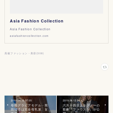
Asia Fashion Collection
Asia Fashion Collection
asiafashioncollection.com
高級ファッション・美容
(
308
)
2019.06.13 07:05
2019.06.12 04:12
母性グラビアモデル・熊
六月十四日よりグノーの
田曜子は完全母乳派、女
歌劇『ファウスト』が公