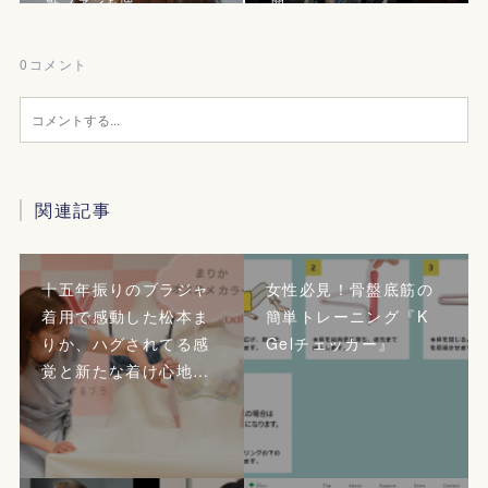
性ファンも増
開
0
コメント
関連記事
十五年振りのブラジャ
女性必見！骨盤底筋の
着用で感動した松本ま
簡単トレーニング『K
りか、ハグされてる感
Gelチェッカー』
覚と新たな着け心地…