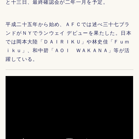
と十三日、最終確認会が二年一月を予定。
平成二十五年から始め、ＡＦＣでは述べ三十七ブラ
ンドがＮＹでランウェイ デビューを果たした。日本
では岡本大陸「ＤＡＩＲＩＫＵ」や林史佳「Ｆｕｍ
ｉｋｕ」、和中碧「ＡＯＩ ＷＡＫＡＮＡ」等が活
躍している。