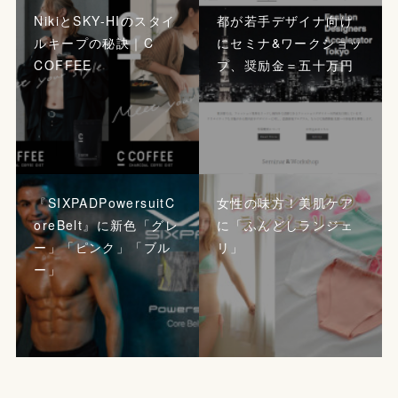
NikiとSKY-HIのスタイ
都が若手デザイナ向け
ルキープの秘訣｜C
にセミナ&ワークショッ
COFFEE
プ、奨励金＝五十万円
『SIXPADPowersuitC
女性の味方！美肌ケア
oreBelt』に新色「グレ
に「ふんどしランジェ
ー」「ピンク」「ブル
リ」
ー」