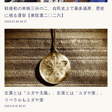
戦後初の単独三分の二、自民史上で最多議席、歴史
に残る選挙【衆院選二〇二六】
2026.02.09 04:27
左翼とは『ユダヤ主義』、左派とは「ユダヤ派」。
リベラルもユダヤ派
2024.10.01 05:37