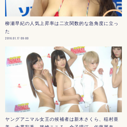
柳瀬早紀の人気上昇率は二次関数的な急角度に立っ
た
2016.01.17 09:00
ヤングアニマル女王の候補者は新木さくら、稲村亜
美、大貫彩香、篠崎こころ、金子理江、佐藤麗奈…