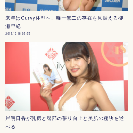
来年はCurvy体型へ、唯一無二の存在を見据える柳
瀬早紀
2016.12.16 03:25
岸明日香が乳房と臀部の張り向上と美肌の秘訣を述
べる