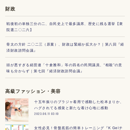
財政
戦後初の単独三分の二、自民史上で最多議席、歴史に残る選挙【衆
院選二〇二六】
骨太の方針 二〇二三（原案）、財政は緊縮か拡大か？｜第八回『経
済財政諮問会議』
頭が悪すぎる経団連「十倉雅和」等の四名の民間議員、“相殺”の意
味も分からず｜第七回『経済財政諮問会議』
高級ファッション・美容
十五年振りのブラジャ着用で感動した松本まりか、
ハグされてる感覚と新たな着け心地に感動
2023.06.11 03:10
女性必見！骨盤底筋の簡単トレーニング『K Gelチ