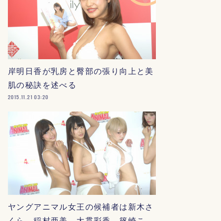
岸明日香が乳房と臀部の張り向上と美
肌の秘訣を述べる
2015.11.21 03:20
ヤングアニマル女王の候補者は新木さ
くら、稲村亜美、大貫彩香、篠崎こ…