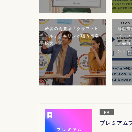
若者の需要増「クラフトビ
経産省
ール」、キリンが狙う市場
プ・フ
拡大
と失敗
ション
PR
プレミアム