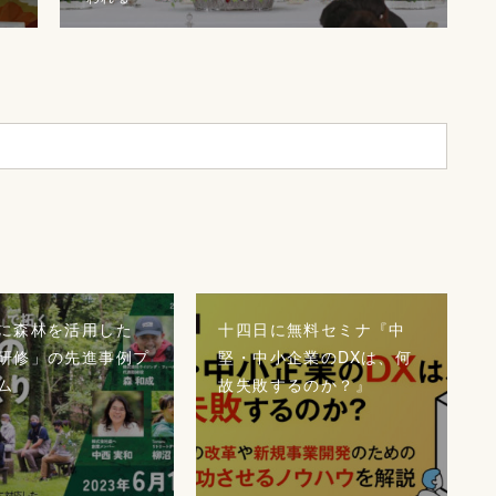
に森林を活用した
十四日に無料セミナ『中
研修」の先進事例プ
堅・中小企業のDXは、何
ム
故失敗するのか？』