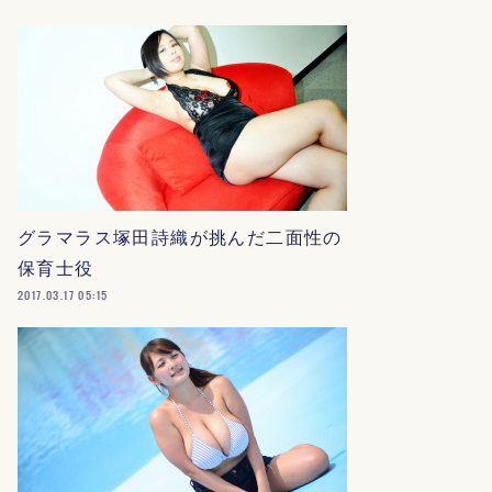
グラマラス塚田詩織が挑んだ二面性の
保育士役
2017.03.17 05:15