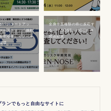
が「スタートアッ
全身十五種類の癌に反応す
ァースト！」「挑戦
る『N-NOSE』のCMに仲
を増やす」イノベー
間由紀恵
循環
プランでもっと自由なサイトに