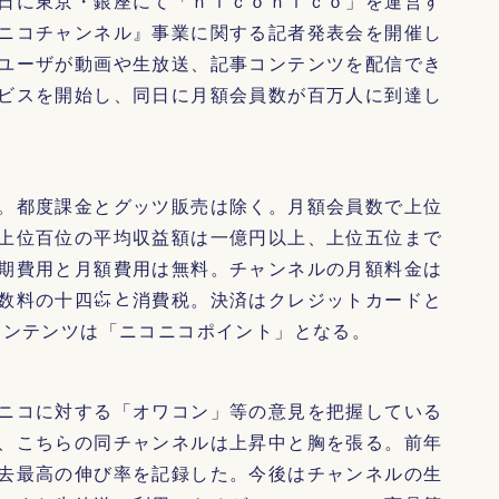
日に東京・銀座にて「ｎｉｃｏｎｉｃｏ」を運営す
ニコチャンネル』事業に関する記者発表会を開催し
ユーザが動画や生放送、記事コンテンツを配信でき
ビスを開始し、同日に月額会員数が百万人に到達し
。都度課金とグッツ販売は除く。月額会員数で上位
上位百位の平均収益額は一億円以上、上位五位まで
期費用と月額費用は無料。チャンネルの月額料金は
数料の十四㌫と消費税。決済はクレジットカードと
コンテンツは「ニコニコポイント」となる。
ニコに対する「オワコン」等の意見を把握している
、こちらの同チャンネルは上昇中と胸を張る。前年
去最高の伸び率を記録した。今後はチャンネルの生