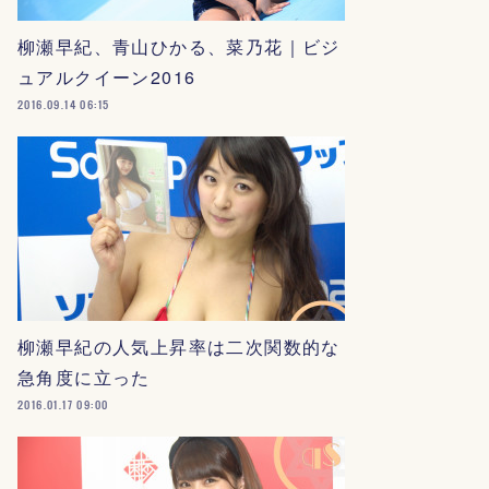
柳瀬早紀、青山ひかる、菜乃花｜ビジ
ュアルクイーン2016
2016.09.14 06:15
柳瀬早紀の人気上昇率は二次関数的な
急角度に立った
2016.01.17 09:00