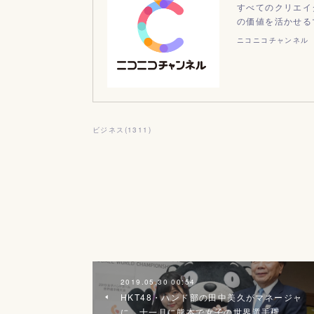
すべてのクリエイ
の価値を活かせる
ニコニコチャンネル
ビジネス
(
1311
)
2019.05.30 00:54
HKT48・ハンド部の田中美久がマネージャ
に、十一月に熊本で女子の世界選手権