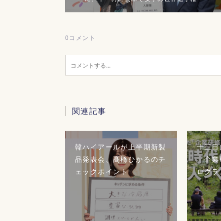
0
コメント
関連記事
韓ハイアールが上半期新製
十三日
品発表会、髙橋ひかるのチ
「企業
ェックポイント
ログラ