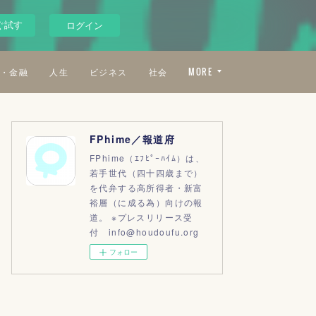
ぐ試す
ログイン
・金融
人生
ビジネス
社会
MORE
FPhime／報道府
FPhime（ｴﾌﾋﾟｰﾊｲﾑ）は、
若手世代（四十四歳まで）
を代弁する高所得者・新富
裕層（に成る為）向けの報
道。 ※プレスリリース受
付 info@houdoufu.org
フォロー