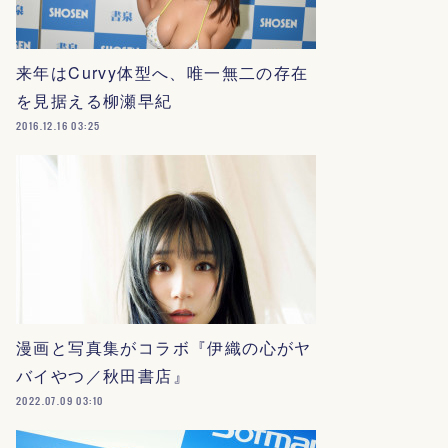
来年はCurvy体型へ、唯一無二の存在
を見据える柳瀬早紀
2016.12.16 03:25
漫画と写真集がコラボ『伊織の心がヤ
バイやつ／秋田書店』
2022.07.09 03:10