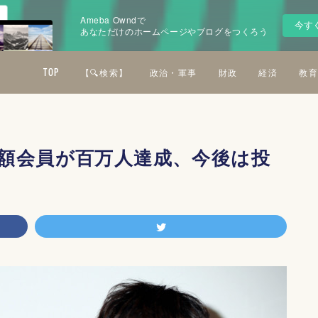
Ameba Owndで
今す
あなただけのホームページやブログをつくろう
TOP
【🔍検索】
政治・軍事
財政
経済
教育
額会員が百万人達成、今後は投