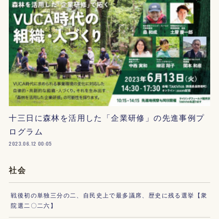
十三日に森林を活用した「企業研修」の先進事例プ
ログラム
2023.06.12 00:05
社会
戦後初の単独三分の二、自民史上で最多議席、歴史に残る選挙【衆
院選二〇二六】