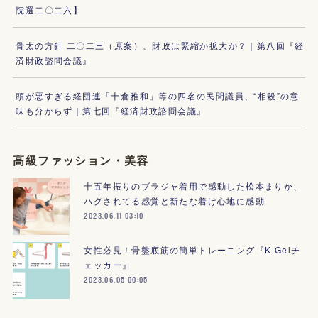
院選二〇二六】
骨太の方針 二〇二三（原案）、財政は緊縮か拡大か？｜第八回『経
済財政諮問会議』
頭が悪すぎる経団連「十倉雅和」等の四名の民間議員、“相殺”の意
味も分からず｜第七回『経済財政諮問会議』
高級ファッション・美容
十五年振りのブラジャ着用で感動した松本まりか、
ハグされてる感覚と新たな着け心地に感動
2023.06.11 03:10
女性必見！骨盤底筋の簡単トレーニング『K Gelチ
ェッカー』
2023.06.05 00:05