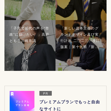
「子育て世代の声を“市
「新しい資本主義のグ
政”に届けたい。」高戸
ランドデザイン及び実
ともこ川崎市議
行計画 二〇二三」改訂
版案｜第十九回『新…
PR
プレミアムプランでもっと自由
なサイトに