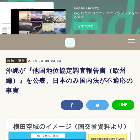
Ameba Owndで
あなただけのホームページやブログをつ
くろう
今すぐ試す
2019.05.08 03:03
政治・軍事
沖縄が『他国地位協定調査報告書（欧州
編）』を公表、日本のみ国内法が不適応の
事実