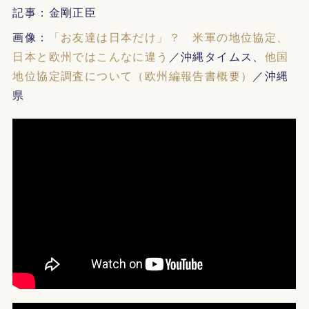
記事：金剛正臣
画像：
「お友達は日本だけ」？ 米軍の地位協定、
日本と欧州ではこんなに違う
／沖縄タイムス、
他国
地位協定調査について（欧州編報告書概要）
／沖縄
県