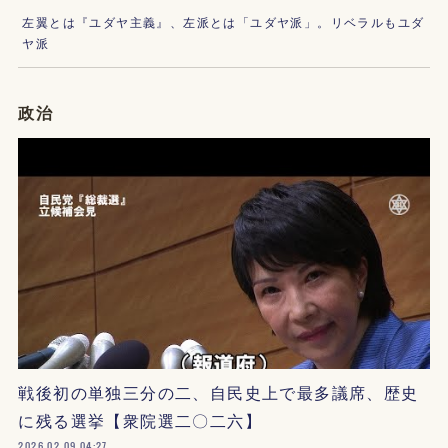
左翼とは『ユダヤ主義』、左派とは「ユダヤ派」。リベラルもユダ
ヤ派
政治
戦後初の単独三分の二、自民史上で最多議席、歴史
に残る選挙【衆院選二〇二六】
2026.02.09 04:27