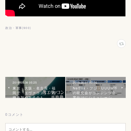
政治・軍事
(
900
)
2019.05.08 05:25
2019.05.07 03:05
東京・大阪・名古屋・福
Netflix・フジ・UUUM等
岡で『エヴァコン』、既
の研究会がコンテンツ企
婚参加や女子会も
業向けにシミュレーシ…
0
コメント