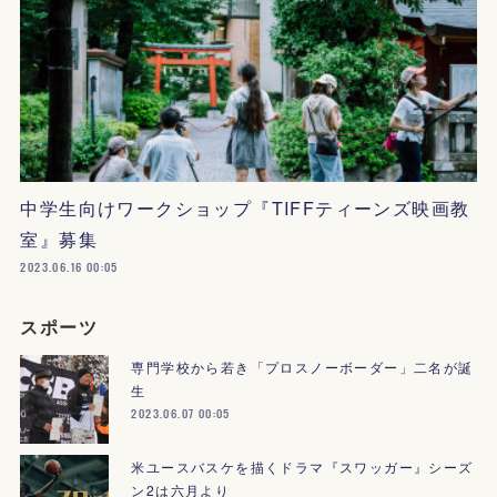
中学生向けワークショップ『TIFFティーンズ映画教
室』募集
2023.06.16 00:05
スポーツ
専門学校から若き「プロスノーボーダー」二名が誕
生
2023.06.07 00:05
米ユースバスケを描くドラマ『スワッガー』シーズ
ン2は六月より