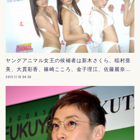
ヤングアニマル女王の候補者は新木さくら、稲村亜
美、大貫彩香、篠崎こころ、金子理江、佐藤麗奈…
2015.11.16 04:30