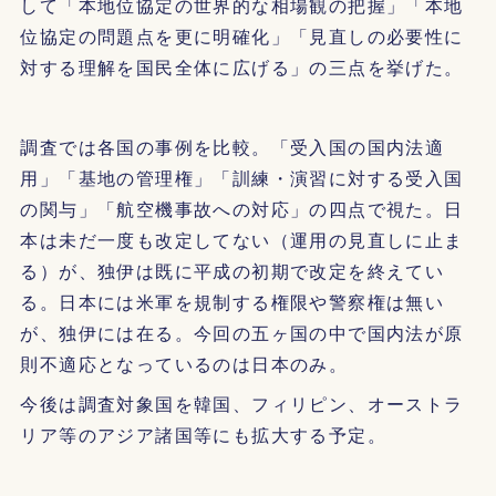
して「本地位協定の世界的な相場観の把握」「本地
位協定の問題点を更に明確化」「見直しの必要性に
対する理解を国民全体に広げる」の三点を挙げた。
調査では各国の事例を比較。「受入国の国内法適
用」「基地の管理権」「訓練・演習に対する受入国
の関与」「航空機事故への対応」の四点で視た。日
本は未だ一度も改定してない（運用の見直しに止ま
る）が、独伊は既に平成の初期で改定を終えてい
る。日本には米軍を規制する権限や警察権は無い
が、独伊には在る。今回の五ヶ国の中で国内法が原
則不適応となっているのは日本のみ。
今後は調査対象国を韓国、フィリピン、オーストラ
リア等のアジア諸国等にも拡大する予定。