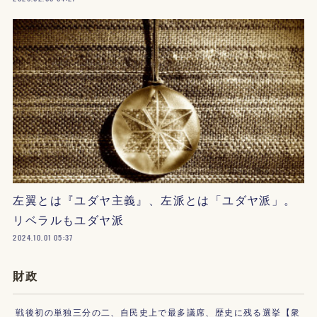
左翼とは『ユダヤ主義』、左派とは「ユダヤ派」。
リベラルもユダヤ派
2024.10.01 05:37
財政
戦後初の単独三分の二、自民史上で最多議席、歴史に残る選挙【衆