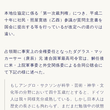
本地位協定に係る「第一次裁判権」につき、平成二
十年に社民・照屋寛徳（乙酉）参議が質問主意書を
国会に提出する等を行っているが改定への道のりは
遠い。
占領期に事実上の全権委任となったダグラス・マッ
カーサー（庚辰）元 連合国軍最高司令官は、解任後
に米・上院軍事委と外交関係委による合同公聴会に
て下記の様に述べた。
もしアングロ・サクソンが科学・芸術・神学・文
化等の分野において四十五歳だとすると、ドイツ
人は我々同様充分成熟している。しかし日本人は
歴史の長さにも拘わらず、まだまだ勉強中の状態