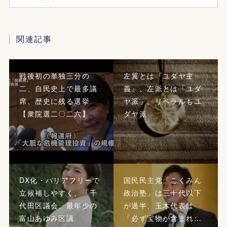
関連記事
戦後初の単独三分の
左翼とは『ユダヤ主
二、自民史上で最多議
義』、左派とは「ユダ
席、歴史に残る選挙
ヤ派」。リベラルもユ
【衆院選二〇二六】
ダヤ派
DX化・バリアフリーで
国民民主党「こくみん
立候補しやすく、「千
政治塾」は三十代以下
代田区議会」最年少の
が過半、玉木代表は
富山あゆみ区議
「必ず宝物が含まれ…