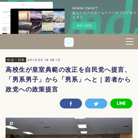
Ameba Owndで
あなただけのホームページやブログをつ
くろう
今すぐ試す
2019.03.18 08:13
社会・日本
高校生が皇室典範の改正を自民党へ提言、
「男系男子」から「男系」へと｜若者から
政党への政策提言