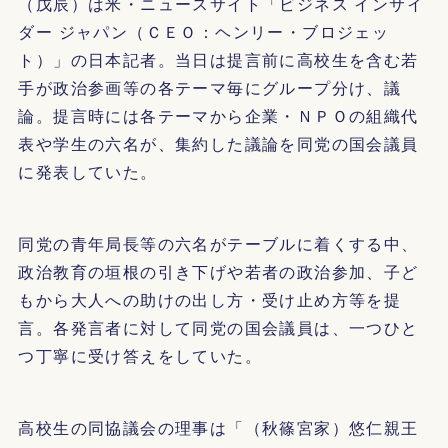
（戊辰）は米・ニュースサイト「ビジネス インサイ
ダー ジャパン（ＣＥＯ：ヘンリー・ブロジェッ
ト）」の日本記者。当日は提言前に高校生を含む若
手が政治参画等の各テーマ毎にグループ分け、議
論。提言時には各テーマから企業・ＮＰＯの組織代
表や学生の六名が、集約した議論を同党の国会議員
に発表していた。
同党の青年局長等の六名がテーブルに着くする中、
政治教育の垣根の引き下げや若者の政治参加、子ど
もから大人への助けの出し方・受け止め方等を提
言。各発言者に対して同党の国会議員は、一つひと
つ丁寧に受け答えをしていた。
高校生の同協議会の理事は「（秋篠宮家）悠仁親王