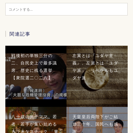
関連記事
戦後初の単独三分の
左翼とは『ユダヤ主
二、自民史上で最多議
義』、左派とは「ユダ
席、歴史に残る選挙
ヤ派」。リベラルもユ
【衆院選二〇二六】
ダヤ派
八十歳の房子ママ、若
天皇皇后両陛下がご結
者・若手が集い始める
婚三十年、国民へも感
カラオケスナック 「東
謝