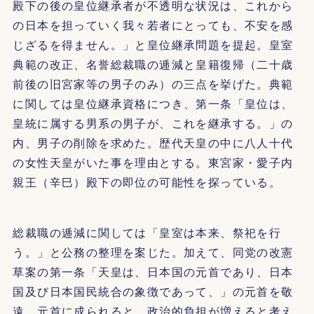
殿下の後の皇位継承者が不透明な状況は、これから
の日本を担っていく我々若者にとっても、不安を感
じざるを得ません。」と皇位継承問題を提起。皇室
典範の改正、名誉総裁職の逓減と皇籍復帰（二十歳
前後の旧宮家等の男子のみ）の三点を挙げた。典範
に関しては皇位継承資格につき、第一条「皇位は、
皇統に属する男系の男子が、これを継承する。」の
内、男子の削除を求めた。歴代天皇の中に八人十代
の女性天皇がいた事を理由とする。東宮家・愛子内
親王（辛巳）殿下の即位の可能性を探っている。
総裁職の逓減に関しては「皇室は本来、祭祀を行
う。」と公務の整理を案じた。加えて、同党の改憲
草案の第一条「天皇は、日本国の元首であり、日本
国及び日本国民統合の象徴であって、」の元首を敬
遠。元首に成られると、政治的負担が増えると考え