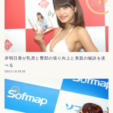
岸明日香が乳房と臀部の張り向上と美肌の秘訣を述
べる
2015.11.21 03:20