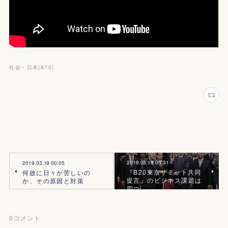
社会・日本
(
870
)
2019.03.18 05:31
2019.03.19 00:05
『B20東京サミット共同
何故に日々が苦しいの
提言』のビジネス課題は
か、その原因と対策
四つ
0
コメント