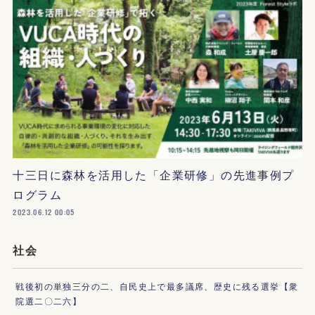
十三日に森林を活用した「企業研修」の先進事例プ
ログラム
2023.06.12 00:05
社会
戦後初の単独三分の二、自民史上で最多議席、歴史に残る選挙【衆
院選二〇二六】