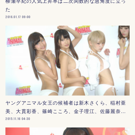
柳瀬早紀の人気上昇率は二次関数的な急角度に立っ
た
2016.01.17 09:00
ヤングアニマル女王の候補者は新木さくら、稲村亜
美、大貫彩香、篠崎こころ、金子理江、佐藤麗奈…
2015.11.16 04:30