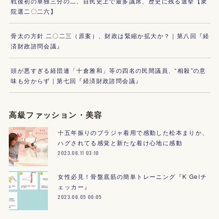
戦後初の単独三分の二、自民史上で最多議席、歴史に残る選挙【衆
院選二〇二六】
骨太の方針 二〇二三（原案）、財政は緊縮か拡大か？｜第八回『経
済財政諮問会議』
頭が悪すぎる経団連「十倉雅和」等の四名の民間議員、“相殺”の意
味も分からず｜第七回『経済財政諮問会議』
高級ファッション・美容
十五年振りのブラジャ着用で感動した松本まりか、
ハグされてる感覚と新たな着け心地に感動
2023.06.11 03:10
女性必見！骨盤底筋の簡単トレーニング『K Gelチ
ェッカー』
2023.06.05 00:05