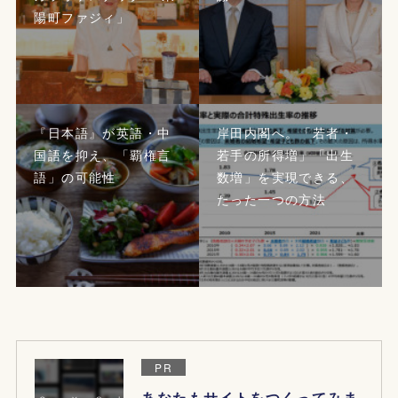
陽町ファジィ」
『日本語』が英語・中
岸田内閣へ。「若者・
国語を抑え、「覇権言
若手の所得増」「出生
語」の可能性
数増」を実現できる、
たった一つの方法
PR
あなたもサイトをつくってみま