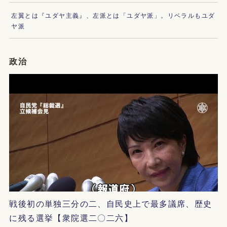
左翼とは『ユダヤ主義』、左派とは「ユダヤ派」。リベラルもユダ
ヤ派
政治
戦後初の単独三分の二、自民史上で最多議席、歴史
に残る選挙【衆院選二〇二六】