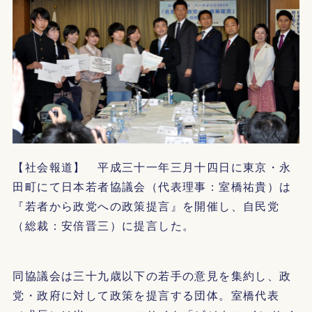
【社会報道】 平成三十一年三月十四日に東京・永
田町にて日本若者協議会（代表理事：室橋祐貴）は
『若者から政党への政策提言』を開催し、自民党
（総裁：安倍晋三）に提言した。
同協議会は三十九歳以下の若手の意見を集約し、政
党・政府に対して政策を提言する団体。室橋代表