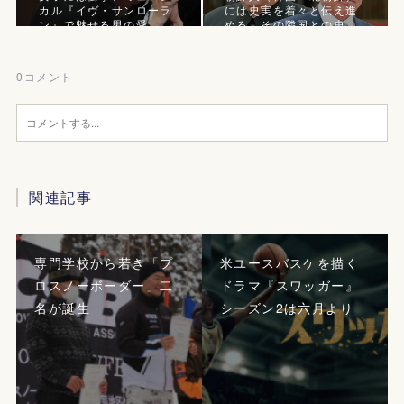
カル『イヴ・サンローラ
には史実を着々と伝え進
ン』で魅せる男の愛
める、その隣国との史…
0
コメント
関連記事
専門学校から若き「プ
米ユースバスケを描く
ロスノーボーダー」二
ドラマ『スワッガー』
名が誕生
シーズン2は六月より