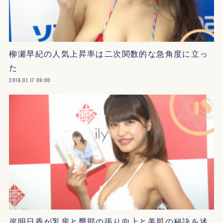
柳瀬早紀の人気上昇率は二次関数的な急角度に立っ
た
2016.01.17 09:00
岸明日香が乳房と臀部の張り向上と美肌の秘訣を述