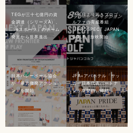
TEGが三十七億円の資
三十日より若きプロゴ
金調達（シリーズA）、
ルファの育成番組
「eスポーツ」のチーム
『PROSPECT JAPAN
発足から世界進出
GOLF』放映開始
日本バレーボール協会
JFA×アパホテル「サッ
が『暴力撤廃アクショ
カー日本代表パートナ
ン』を開始
シップ契約」締結