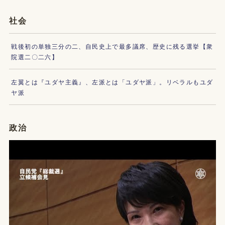
社会
戦後初の単独三分の二、自民史上で最多議席、歴史に残る選挙【衆
院選二〇二六】
左翼とは『ユダヤ主義』、左派とは「ユダヤ派」。リベラルもユダ
ヤ派
政治