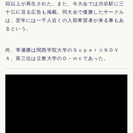
回以上が再生された。また、今大会では渋谷駅に三
十㍍に亘る広告も掲載。同大会で優勝したサークル
は、翌年には一千人近くの入部希望者が来る事もあ
るという。
尚、準優勝は関西学院大学のＳｕｐｅｒ☆ＮＯＶ
Ａ、第三位は立教大学のＤ－ｍｃであった。