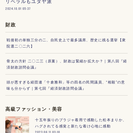
リベラルもユダヤ派
2024.10.01 05:37
財政
戦後初の単独三分の二、自民史上で最多議席、歴史に残る選挙【衆
院選二〇二六】
骨太の方針 二〇二三（原案）、財政は緊縮か拡大か？｜第八回『経
済財政諮問会議』
頭が悪すぎる経団連「十倉雅和」等の四名の民間議員、“相殺”の意
味も分からず｜第七回『経済財政諮問会議』
高級ファッション・美容
十五年振りのブラジャ着用で感動した松本まりか、
ハグされてる感覚と新たな着け心地に感動
2023.06.11 03:10