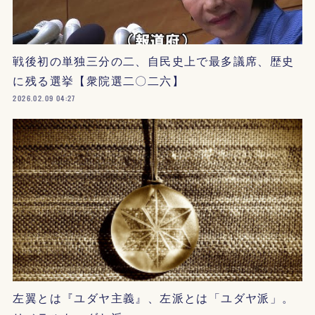
戦後初の単独三分の二、自民史上で最多議席、歴史
に残る選挙【衆院選二〇二六】
2026.02.09 04:27
左翼とは『ユダヤ主義』、左派とは「ユダヤ派」。