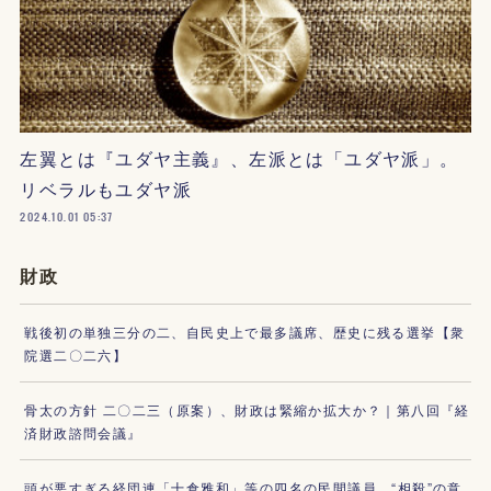
左翼とは『ユダヤ主義』、左派とは「ユダヤ派」。
リベラルもユダヤ派
2024.10.01 05:37
財政
戦後初の単独三分の二、自民史上で最多議席、歴史に残る選挙【衆
院選二〇二六】
骨太の方針 二〇二三（原案）、財政は緊縮か拡大か？｜第八回『経
済財政諮問会議』
頭が悪すぎる経団連「十倉雅和」等の四名の民間議員、“相殺”の意