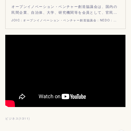
オープンイノベーション・ベンチャー創造協議会は、国内の
民間企業、自治体、大学、研究機関等を会員として、官民…
JOIC：オープンイノベーション・ベンチャー創造協議会：NEDO：国立研究開発法人新エネルギー・産業技術総合開発機構
ビジネス
(
1311
)