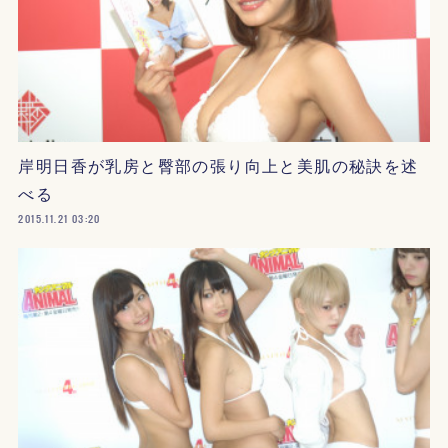
岸明日香が乳房と臀部の張り向上と美肌の秘訣を述
べる
2015.11.21 03:20