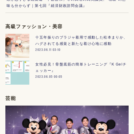
味も分からず｜第七回『経済財政諮問会議』
高級ファッション・美容
十五年振りのブラジャ着用で感動した松本まりか、
ハグされてる感覚と新たな着け心地に感動
2023.06.11 03:10
女性必見！骨盤底筋の簡単トレーニング『K Gelチ
ェッカー』
2023.06.05 00:05
芸能