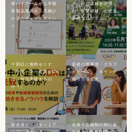
韓ハイアールが上半期
十三日に森林を活用し
新製品発表会、髙橋ひ
た「企業研修」の先進
かるのチェックポイン
事例プログラム
ト
十四日に無料セミナ
若者の需要増「クラフ
『中堅・中小企業のDX
トビール」、キリンが
は、何故失敗するの
狙う市場拡大
か？』
経産省が「スタートア
全身十五種類の癌に反
ップ・ファースト！」
応する『N-NOSE』の