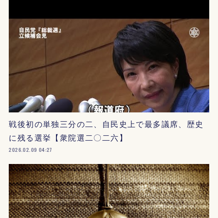
戦後初の単独三分の二、自民史上で最多議席、歴史
に残る選挙【衆院選二〇二六】
2026.02.09 04:27