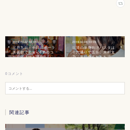
2019.02.07 03:05
2019.02.06 03:05
三月九日・十日にポーラ
日清の単身向けパスタは
美術館で和装×洋装のコ
十六通りで五分、木村文
ーディネート講座
乃「兎に角もちもちで…
0
コメント
関連記事