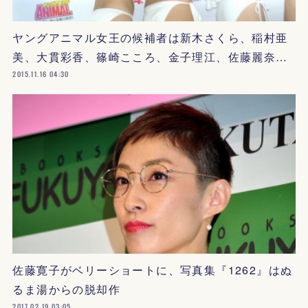
ヤングアニマル女王の候補者は新木さくら、稲村亜
美、大貫彩香、篠崎こころ、金子理江、佐藤麗奈…
2015.11.16 04:30
佐藤寛子がベリーショートに、写真集『1262』はぬ
るま湯からの脱却作
2017.02.19 03:05