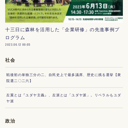
十三日に森林を活用した「企業研修」の先進事例プ
ログラム
2023.06.12 00:05
社会
戦後初の単独三分の二、自民史上で最多議席、歴史に残る選挙【衆
院選二〇二六】
左翼とは『ユダヤ主義』、左派とは「ユダヤ派」。リベラルもユダ
ヤ派
政治