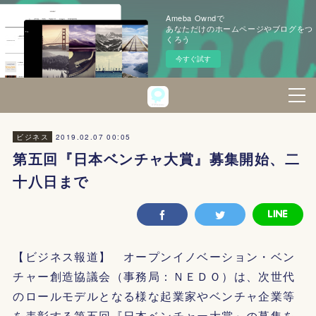
Ameba Owndで
あなただけのホームページやブログをつ
くろう
今すぐ試す
2019.02.07 00:05
ビジネス
第五回『日本ベンチャ大賞』募集開始、二
十八日まで
【ビジネス報道】 オープンイノベーション・ベン
チャー創造協議会（事務局：ＮＥＤＯ）は、次世代
のロールモデルとなる様な起業家やベンチャ企業等
を表彰する第五回『日本ベンチャー大賞』の募集を