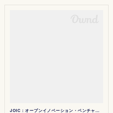
JOIC：オープンイノベーション・ベンチャー創造協議会：NEDO：国立研究開発法人新エネルギー・産業技術総合開発機構