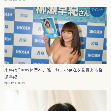
来年はCurvy体型へ、唯一無二の存在を見据える柳
瀬早紀
2016.12.16 03:25