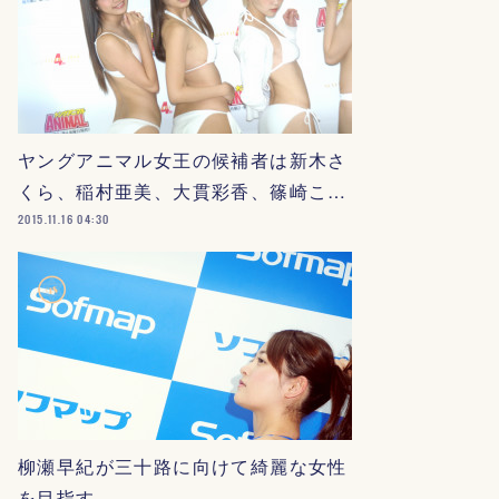
ヤングアニマル女王の候補者は新木さ
くら、稲村亜美、大貫彩香、篠崎こ…
2015.11.16 04:30
柳瀬早紀が三十路に向けて綺麗な女性
を目指す