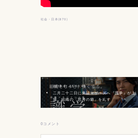
社会・日本
(
870
)
2019.01.25 00:05
二月二十二日に東証マザーズへ『識学』が上
場、組織の「思考の癖」を糺す
0
コメント