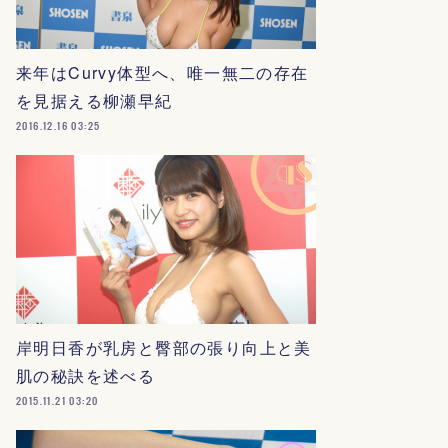
来年はCurvy体型へ、唯一無二の存在
を見据える柳瀬早紀
2016.12.16 03:25
岸明日香が乳房と臀部の張り向上と美
肌の秘訣を述べる
2015.11.21 03:20