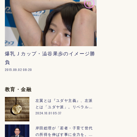
爆乳Ｊカップ・澁谷果歩のイメージ勝
負
2015.09.02 08:20
教育・金融
左翼とは『ユダヤ主義』、左派
とは「ユダヤ派」。リベラル…
2024.10.01 05:37
岸田総理が「若者・子育て世代
の所得を伸ばす事に全力を。…