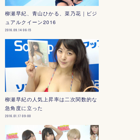
柳瀬早紀、青山ひかる、菜乃花｜ビジ
ュアルクイーン2016
2016.09.14 06:15
柳瀬早紀の人気上昇率は二次関数的な
急角度に立った
2016.01.17 09:00