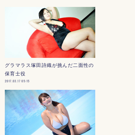
グラマラス塚田詩織が挑んだ二面性の
保育士役
2017.03.17 05:15