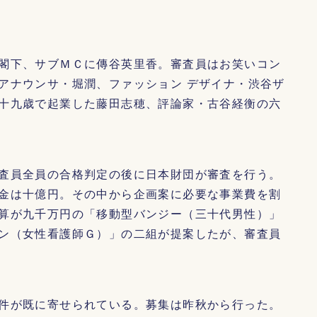
閣下、サブＭＣに傳谷英里香。審査員はお笑いコン
アナウンサ・堀潤、ファッション デザイナ・渋谷ザ
十九歳で起業した藤田志穂、評論家・古谷経衡の六
査員全員の合格判定の後に日本財団が審査を行う。
金は十億円。その中から企画案に必要な事業費を割
算が九千万円の「移動型バンジー（三十代男性）」
ン（女性看護師Ｇ）」の二組が提案したが、審査員
件が既に寄せられている。募集は昨秋から行った。