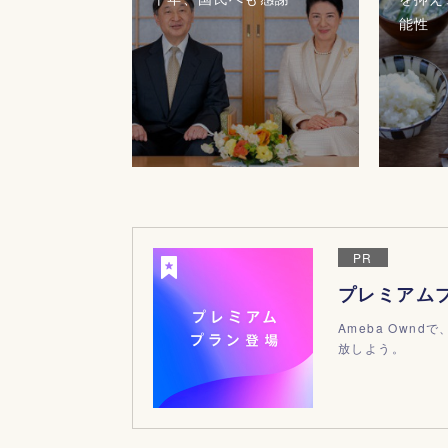
能性
PR
プレミアム
Ameba Ow
放しよう。