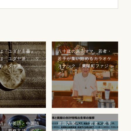
は『ユダヤ主義』、
八十歳の房子ママ、若者・
は「ユダヤ派」。リ
若手が集い始めるカラオケ
もユダヤ派
スナック 「東陽町ファジ
ィ」
語』が英語・中国語
岸田内閣へ。「若者・若手
、「覇権言語」の可
の所得増」「出生数増」を