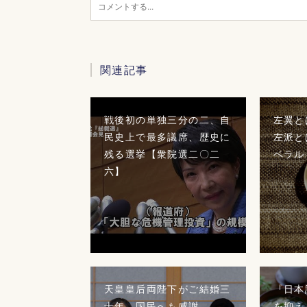
関連記事
戦後初の単独三分の二、自
左翼と
民史上で最多議席、歴史に
左派と
残る選挙【衆院選二〇二
ベラル
六】
天皇皇后両陛下がご結婚三
『日本
十年、国民へも感謝
を抑え