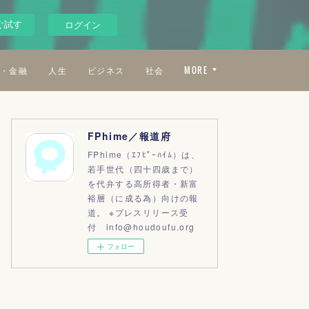
ぐ試す
ログイン
・金融
人生
ビジネス
社会
MORE
FPhime／報道府
FPhime（ｴﾌﾋﾟｰﾊｲﾑ）は、
若手世代（四十四歳まで）
を代弁する高所得者・新富
裕層（に成る為）向けの報
道。 ※プレスリリース受
付 info@houdoufu.org
フォロー