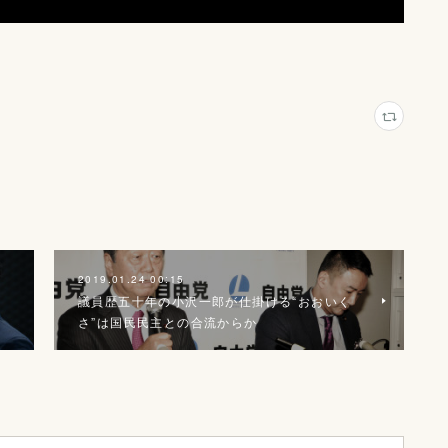
2019.01.24 00:15
議員歴五十年の小沢一郎が仕掛ける“おおいく
さ”は国民民主との合流からか