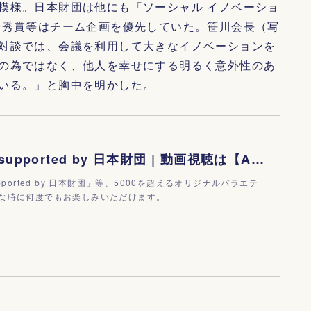
模様。日本財団は他にも「ソーシャル イノベーショ
優秀賞等はチーム企画を優先していた。笹川会長（写
対談では、会議を利用して大きなイノベーションを
の為ではなく、他人を幸せにする明るく意外性のあ
いる。」と胸中を明かした。
10億円会議 supported by 日本財団 | 動画視聴は【Abemaビデオ(AbemaTV)】
pported by 日本財団」等、5000を超えるオリジナルバラエテ
な時に何度でもお楽しみいただけます。