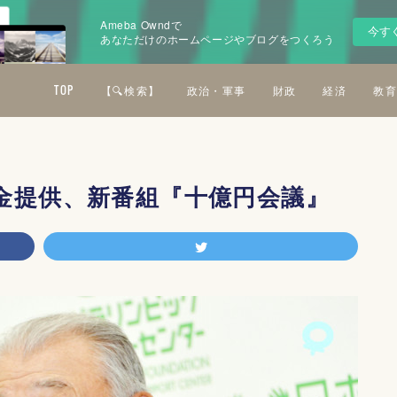
Ameba Owndで
今す
あなただけのホームページやブログをつくろう
TOP
【🔍検索】
政治・軍事
財政
経済
教育
金提供、新番組『十億円会議』