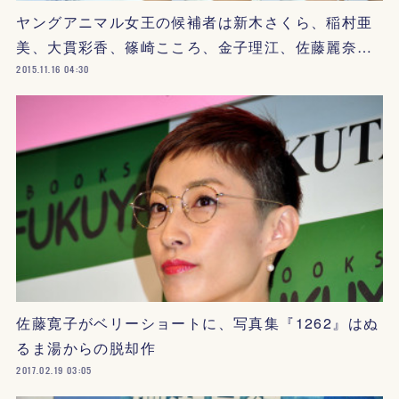
ヤングアニマル女王の候補者は新木さくら、稲村亜
美、大貫彩香、篠崎こころ、金子理江、佐藤麗奈…
2015.11.16 04:30
佐藤寛子がベリーショートに、写真集『1262』はぬ
るま湯からの脱却作
2017.02.19 03:05