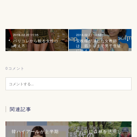
2016.02.22 11:05
2016.02.21 10:53
パリコレから観る女性の
安枝瞳が演じた女教師
考え方
は、筋トレまで男子生徒
に教える
0
コメント
関連記事
韓ハイアールが上半期
十三日に森林を活用し