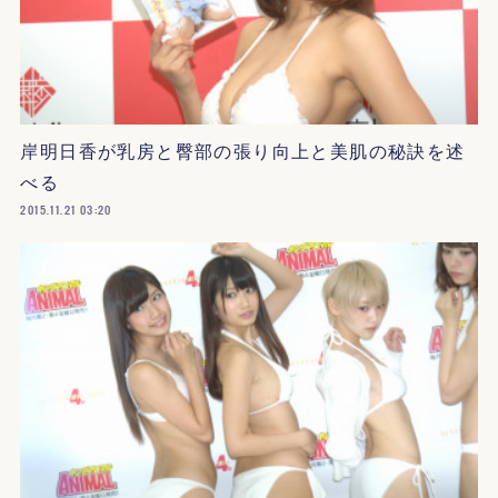
岸明日香が乳房と臀部の張り向上と美肌の秘訣を述
べる
2015.11.21 03:20