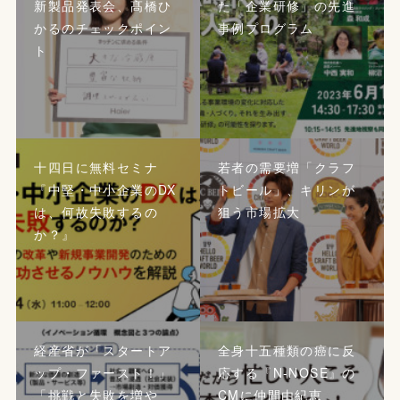
新製品発表会、髙橋ひ
た「企業研修」の先進
かるのチェックポイン
事例プログラム
ト
十四日に無料セミナ
若者の需要増「クラフ
『中堅・中小企業のDX
トビール」、キリンが
は、何故失敗するの
狙う市場拡大
か？』
経産省が「スタートア
全身十五種類の癌に反
ップ・ファースト！」
応する『N-NOSE』の
「挑戦と失敗を増や
CMに仲間由紀恵