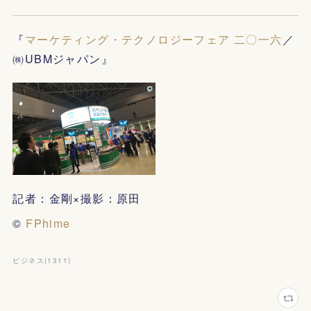
『
マーケティング・テクノロジーフェア 二〇一六
／
㈱UBMジャパン』
記者：金剛×撮影：原田
©
FPhime
ビジネス
(
1311
)