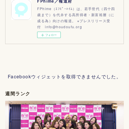
FPhime／報道府
FPhime（ｴﾌﾋﾟｰﾊｲﾑ）は、若手世代（四十四
歳まで）を代弁する高所得者・新富裕層（に
成る為）向けの報道。 ※プレスリリース受
付 info@houdoufu.org
フォロー
Facebookウィジェットを取得できませんでした。
週間ランク