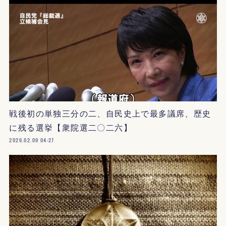
戦後初の単独三分の二、自民史上で最多議席、歴史
に残る選挙【衆院選二〇二六】
2026.02.09 04:27