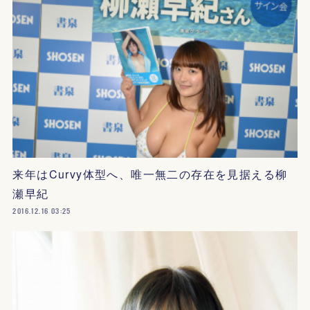
来年はCurvy体型へ、唯一無二の存在を見据える柳
瀬早紀
2016.12.16 03:25