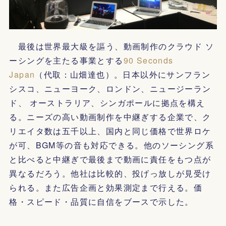
最後は世界最大級を謳う、動画制作のクラウド ソ
ーシングを主たる事業とする
90 Seconds
Japan
（代取：山畑達也）。日本以外にサンフラン
シスコ、ニューヨーク、ロンドン、ニュージーラン
ド、 オーストラリア、シンガポールに拠点を構え
る。ニーズの高い動画制作を中継ぎする企業で、ク
リエイタ数は五千以上、国内と同じ価格で世界ロケ
が可、BGM等の音も対応できる。他のソーシング系
と比べると中継ぎで最後まで動画に責任をもつ点が
異なるだろう。他社は比較的、投げっ放しが見受け
られる。また広告企画と効果測定まで行える。価
格・スピード・品質に自信をブースで示した。