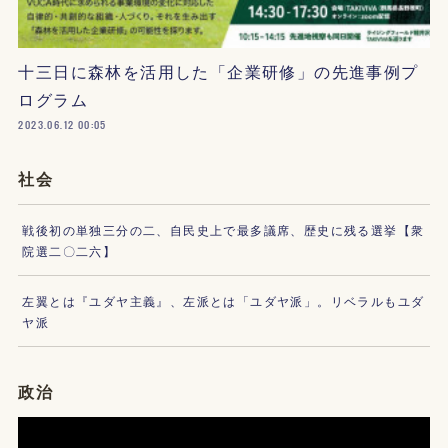
十三日に森林を活用した「企業研修」の先進事例プ
ログラム
2023.06.12 00:05
社会
戦後初の単独三分の二、自民史上で最多議席、歴史に残る選挙【衆
院選二〇二六】
左翼とは『ユダヤ主義』、左派とは「ユダヤ派」。リベラルもユダ
ヤ派
政治