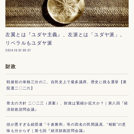
左翼とは『ユダヤ主義』、左派とは「ユダヤ派」。
リベラルもユダヤ派
2024.10.01 05:37
財政
戦後初の単独三分の二、自民史上で最多議席、歴史に残る選挙【衆
院選二〇二六】
骨太の方針 二〇二三（原案）、財政は緊縮か拡大か？｜第八回『経
済財政諮問会議』
頭が悪すぎる経団連「十倉雅和」等の四名の民間議員、“相殺”の意
味も分からず｜第七回『経済財政諮問会議』