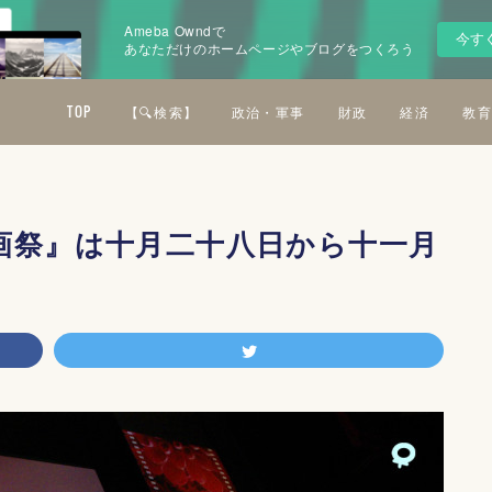
Ameba Owndで
今す
あなただけのホームページやブログをつくろう
TOP
【🔍検索】
政治・軍事
財政
経済
教育
画祭』は十月二十八日から十一月