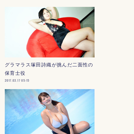
グラマラス塚田詩織が挑んだ二面性の
保育士役
2017.03.17 05:15