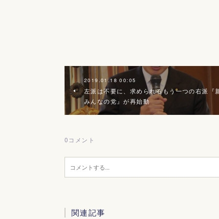
2019.01.18 00:05
左派は不要に、求められるもう一つの右派『
みんなの党』が再始動
0
コメント
関連記事