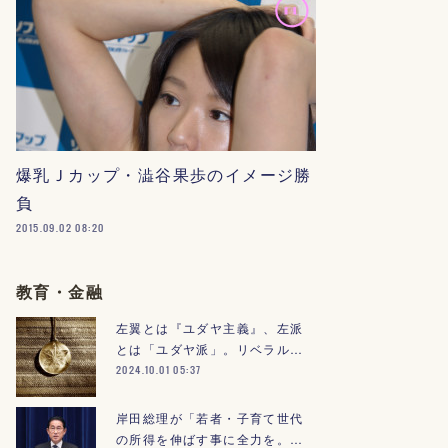
爆乳Ｊカップ・澁谷果歩のイメージ勝
負
2015.09.02 08:20
教育・金融
左翼とは『ユダヤ主義』、左派
とは「ユダヤ派」。リベラル…
2024.10.01 05:37
岸田総理が「若者・子育て世代
の所得を伸ばす事に全力を。…