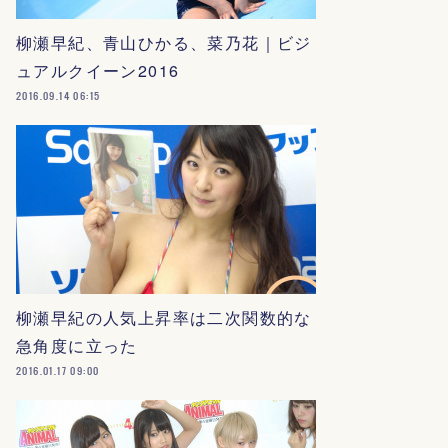
柳瀬早紀、青山ひかる、菜乃花｜ビジ
ュアルクイーン2016
2016.09.14 06:15
柳瀬早紀の人気上昇率は二次関数的な
急角度に立った
2016.01.17 09:00