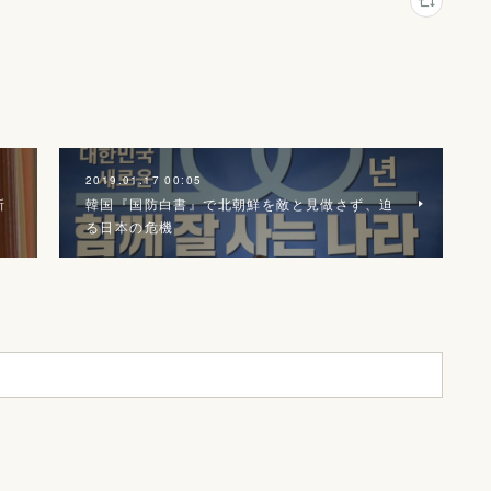
2019.01.17 00:05
新
韓国『国防白書』で北朝鮮を敵と見做さず、迫
る日本の危機