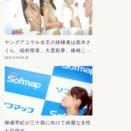
ヤングアニマル女王の候補者は新木さ
くら、稲村亜美、大貫彩香、篠崎こ…
2015.11.16 04:30
柳瀬早紀が三十路に向けて綺麗な女性
を目指す