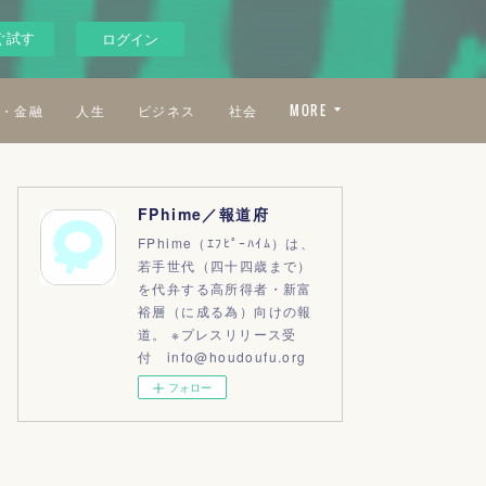
ぐ試す
ログイン
・金融
人生
ビジネス
社会
MORE
FPhime／報道府
FPhime（ｴﾌﾋﾟｰﾊｲﾑ）は、
若手世代（四十四歳まで）
を代弁する高所得者・新富
裕層（に成る為）向けの報
道。 ※プレスリリース受
付 info@houdoufu.org
フォロー