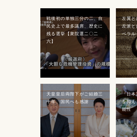
戦後初の単独三分の二、自
左翼と
民史上で最多議席、歴史に
左派と
残る選挙【衆院選二〇二
ベラル
六】
天皇皇后両陛下がご結婚三
『日本
十年、国民へも感謝
を抑え
能性