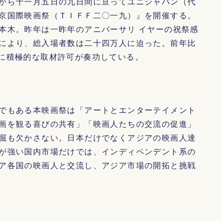
から十一月五日の九日間に亘ってユニジャパン（代
京国際映画祭（ＴＩＦＦ二〇一九）』を開催する。
本木。昨年は一昨年のアニバーサリ イヤーの祝祭感
により、総入場者数は二十四万人に迫った。前年比
に積極的な取材許可が奏功している。
でもある本映画祭は「アートとエンターテイメント
画を観る喜びの共有」「映画人たちの交流の促進」
掘も欠かさない。日本だけでなくアジアの映画人達
が強い国内市場だけでは、インディペンデント系の
ア各国の映画人と交流し、アジア市場の開拓と挑戦