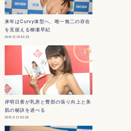
来年はCurvy体型へ、唯一無二の存在
を見据える柳瀬早紀
2016.12.16 03:25
岸明日香が乳房と臀部の張り向上と美
肌の秘訣を述べる
2015.11.21 03:20