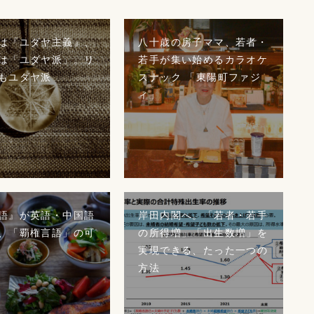
は『ユダヤ主義』、
八十歳の房子ママ、若者・
は「ユダヤ派」。リ
若手が集い始めるカラオケ
もユダヤ派
スナック 「東陽町ファジ
ィ」
語』が英語・中国語
岸田内閣へ。「若者・若手
、「覇権言語」の可
の所得増」「出生数増」を
実現できる、たった一つの
方法