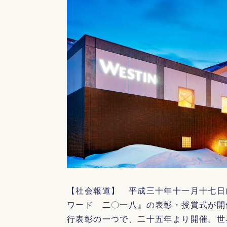
【社会報道】 平成三十年十一月十七日
ワード 二〇一八』の表彰・授賞式が開
行表彰の一つで、二十五年より開催。世