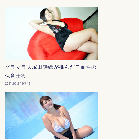
グラマラス塚田詩織が挑んだ二面性の
保育士役
2017.03.17 05:15