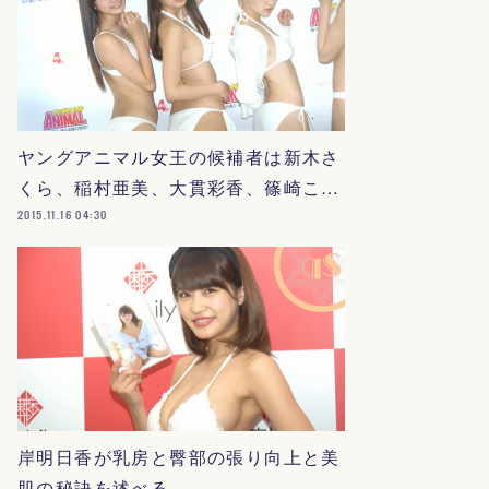
ヤングアニマル女王の候補者は新木さ
くら、稲村亜美、大貫彩香、篠崎こ…
2015.11.16 04:30
岸明日香が乳房と臀部の張り向上と美
肌の秘訣を述べる