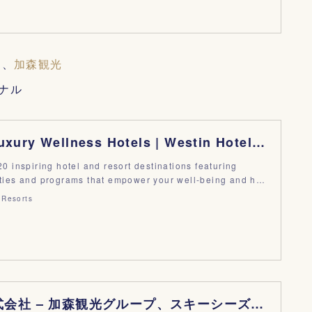
ト
、
加森観光
ナル
Premium Luxury Wellness Hotels | Westin Hotels & Resorts
0 inspiring hotel and resort destinations featuring
ties and programs that empower your well-being and h…
 Resorts
加森観光株式会社 – 加森観光グループ、スキーシーズン券、Ｋウィンターパス、ゴルスタ天国 – 北海道から全国のリゾートを運営する加森観光株式会社。グループスキーシーズン券Ｋウィンターパスを販売していま