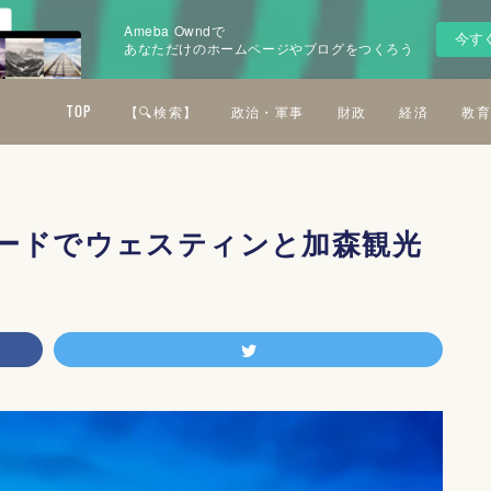
Ameba Owndで
今す
あなただけのホームページやブログをつくろう
TOP
【🔍検索】
政治・軍事
財政
経済
教育
ードでウェスティンと加森観光