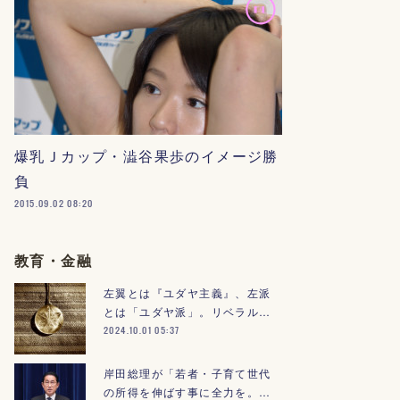
爆乳Ｊカップ・澁谷果歩のイメージ勝
負
2015.09.02 08:20
教育・金融
左翼とは『ユダヤ主義』、左派
とは「ユダヤ派」。リベラル…
2024.10.01 05:37
岸田総理が「若者・子育て世代
の所得を伸ばす事に全力を。…