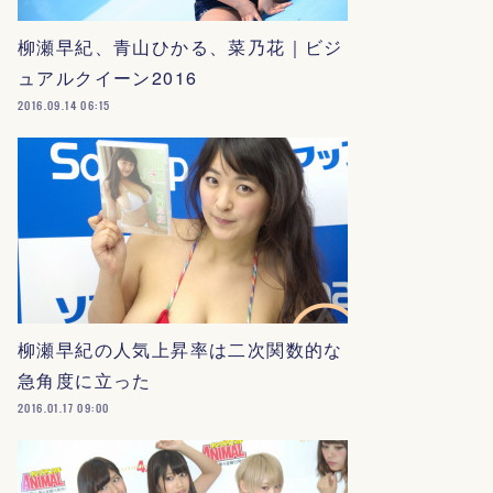
柳瀬早紀、青山ひかる、菜乃花｜ビジ
ュアルクイーン2016
2016.09.14 06:15
柳瀬早紀の人気上昇率は二次関数的な
急角度に立った
2016.01.17 09:00