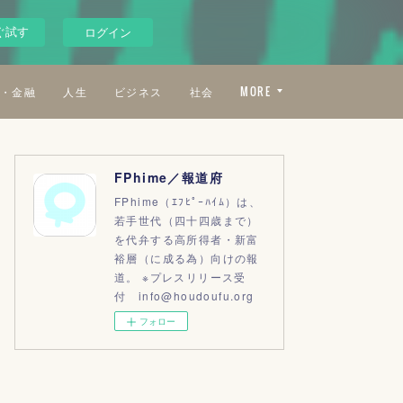
ぐ試す
ログイン
・金融
人生
ビジネス
社会
MORE
FPhime／報道府
FPhime（ｴﾌﾋﾟｰﾊｲﾑ）は、
若手世代（四十四歳まで）
を代弁する高所得者・新富
裕層（に成る為）向けの報
道。 ※プレスリリース受
付 info@houdoufu.org
フォロー