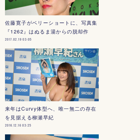
佐藤寛子がベリーショートに、写真集
『1262』はぬるま湯からの脱却作
2017.02.19 03:05
来年はCurvy体型へ、唯一無二の存在
を見据える柳瀬早紀
2016.12.16 03:25