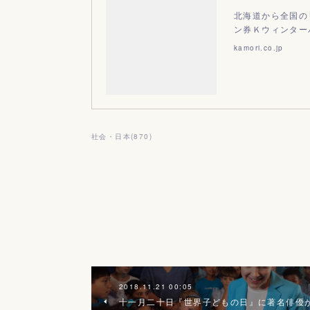
北海道から全国の
ン券Ｋウィンター
kamori.co.jp
社会・日本
(
870
)
2018.11.21 00:05
十一月二十日『世界子どもの日』に著名俳優