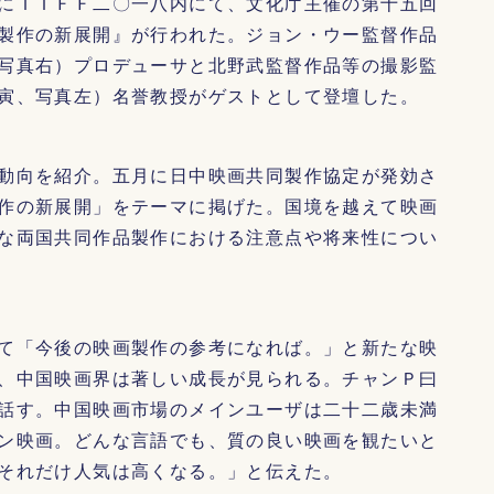
にＴＩＦＦ二〇一八内にて、文化庁主催の第十五回
製作の新展開』が行われた。ジョン・ウー監督作品
写真右）プロデューサと北野武監督作品等の撮影監
寅、写真左）名誉教授がゲストとして登壇した。
動向を紹介。五月に日中映画共同製作協定が発効さ
作の新展開」をテーマに掲げた。国境を越えて映画
な両国共同作品製作における注意点や将来性につい
て「今後の映画製作の参考になれば。」と新たな映
、中国映画界は著しい成長が見られる。チャンＰ曰
話す。中国映画市場のメインユーザは二十二歳未満
ン映画。どんな言語でも、質の良い映画を観たいと
それだけ人気は高くなる。」と伝えた。