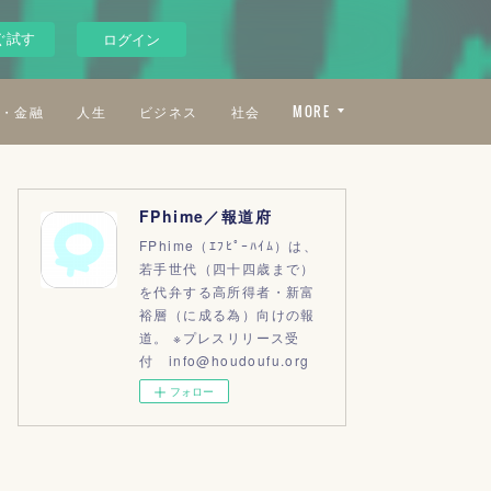
ぐ試す
ログイン
・金融
人生
ビジネス
社会
MORE
FPhime／報道府
FPhime（ｴﾌﾋﾟｰﾊｲﾑ）は、
若手世代（四十四歳まで）
を代弁する高所得者・新富
裕層（に成る為）向けの報
道。 ※プレスリリース受
付 info@houdoufu.org
フォロー