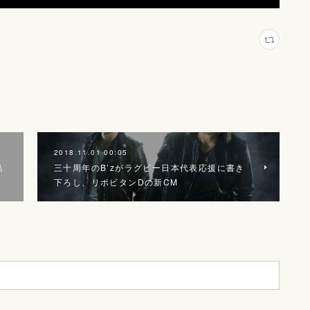
2018.11.01 00:05
島
三十周年のB’zがラグビー日本代表応援に書き
下ろし、リポビタンDの新CM