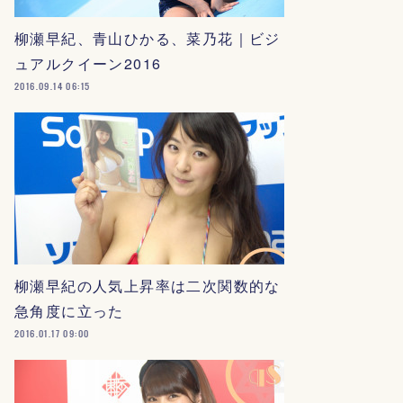
柳瀬早紀、青山ひかる、菜乃花｜ビジ
ュアルクイーン2016
2016.09.14 06:15
柳瀬早紀の人気上昇率は二次関数的な
急角度に立った
2016.01.17 09:00