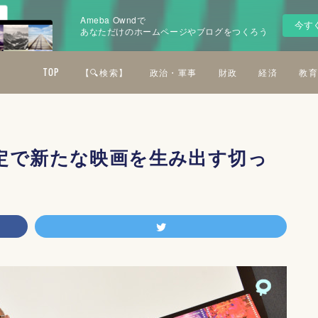
Ameba Owndで
今す
あなただけのホームページやブログをつくろう
TOP
【🔍検索】
政治・軍事
財政
経済
教育
定で新たな映画を生み出す切っ