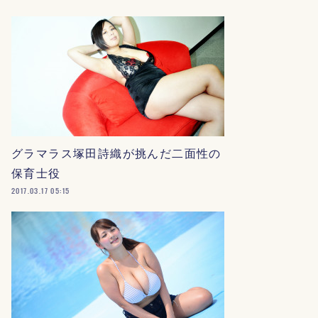
グラマラス塚田詩織が挑んだ二面性の
保育士役
2017.03.17 05:15