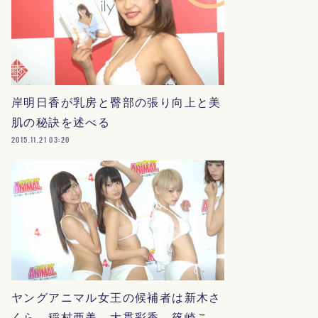
岸明日香が乳房と臀部の張り向上と美
肌の秘訣を述べる
2015.11.21 03:20
ヤングアニマル女王の候補者は新木さ
くら、稲村亜美、大貫彩香、篠崎こ…