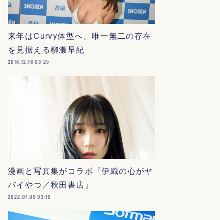
来年はCurvy体型へ、唯一無二の存在
を見据える柳瀬早紀
2016.12.16 03:25
漫画と写真集がコラボ『伊織の心がヤ
バイやつ／秋田書店』
2022.07.09 03:10