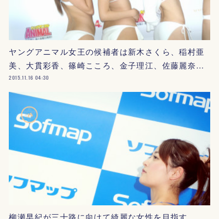
ヤングアニマル女王の候補者は新木さくら、稲村亜
美、大貫彩香、篠崎こころ、金子理江、佐藤麗奈…
2015.11.16 04:30
柳瀬早紀が三十路に向けて綺麗な女性を目指す