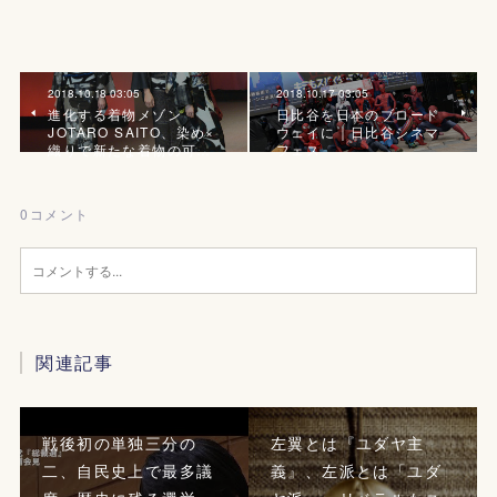
2018.10.18 03:05
2018.10.17 03:05
進化する着物メゾン
日比谷を日本のブロード
JOTARO SAITO、染め×
ウェイに｜日比谷シネマ
織りで新たな着物の可…
フェス
0
コメント
関連記事
戦後初の単独三分の
左翼とは『ユダヤ主
二、自民史上で最多議
義』、左派とは「ユダ