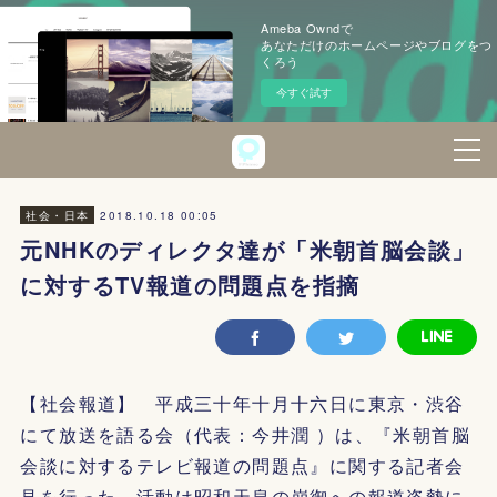
Ameba Owndで
あなただけのホームページやブログをつ
くろう
今すぐ試す
2018.10.18 00:05
社会・日本
元NHKのディレクタ達が「米朝首脳会談」
に対するTV報道の問題点を指摘
【社会報道】 平成三十年十月十六日に東京・渋谷
にて放送を語る会（代表：今井潤 ）は、『米朝首脳
会談に対するテレビ報道の問題点』に関する記者会
見を行った。活動は昭和天皇の崩御への報道姿勢に