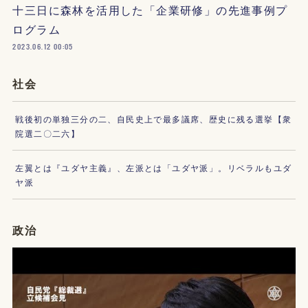
十三日に森林を活用した「企業研修」の先進事例プ
ログラム
2023.06.12 00:05
社会
戦後初の単独三分の二、自民史上で最多議席、歴史に残る選挙【衆
院選二〇二六】
左翼とは『ユダヤ主義』、左派とは「ユダヤ派」。リベラルもユダ
ヤ派
政治