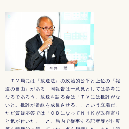
ＴＶ局には『放送法』の政治的公平と上位の『報
道の自由』がある。同報告は一意見としては参考に
なるであろう。放送を語る会は「ＴＶには批評がな
いと。批評が番組を成長させる。」という立場だ。
ただ質疑応答では「ＯＢになってＮＨＫが政権寄り
と気が付いた。」と、局内で従事する記者等が忖度
等を積極的に行っていない点を指摘した。また「歯