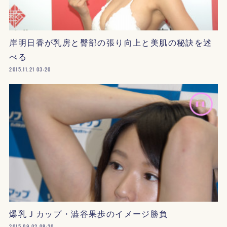
岸明日香が乳房と臀部の張り向上と美肌の秘訣を述
べる
2015.11.21 03:20
爆乳Ｊカップ・澁谷果歩のイメージ勝負
2015.09.02 08:20