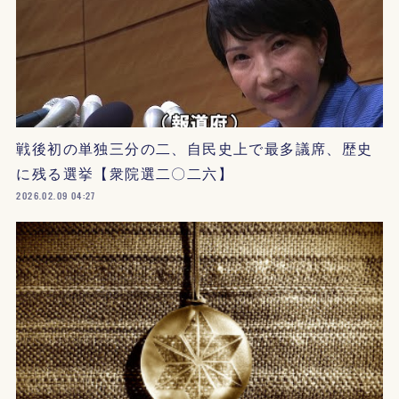
戦後初の単独三分の二、自民史上で最多議席、歴史
に残る選挙【衆院選二〇二六】
2026.02.09 04:27