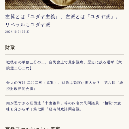
左翼とは『ユダヤ主義』、左派とは「ユダヤ派」。
リベラルもユダヤ派
2024.10.01 05:37
財政
戦後初の単独三分の二、自民史上で最多議席、歴史に残る選挙【衆
院選二〇二六】
骨太の方針 二〇二三（原案）、財政は緊縮か拡大か？｜第八回『経
済財政諮問会議』
頭が悪すぎる経団連「十倉雅和」等の四名の民間議員、“相殺”の意
味も分からず｜第七回『経済財政諮問会議』
高級ファッション・美容