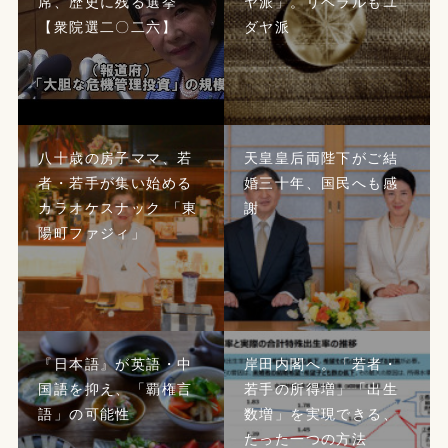
席、歴史に残る選挙
ヤ派」。リベラルもユ
【衆院選二〇二六】
ダヤ派
八十歳の房子ママ、若
天皇皇后両陛下がご結
者・若手が集い始める
婚三十年、国民へも感
カラオケスナック 「東
謝
陽町ファジィ」
『日本語』が英語・中
岸田内閣へ。「若者・
国語を抑え、「覇権言
若手の所得増」「出生
語」の可能性
数増」を実現できる、
たった一つの方法