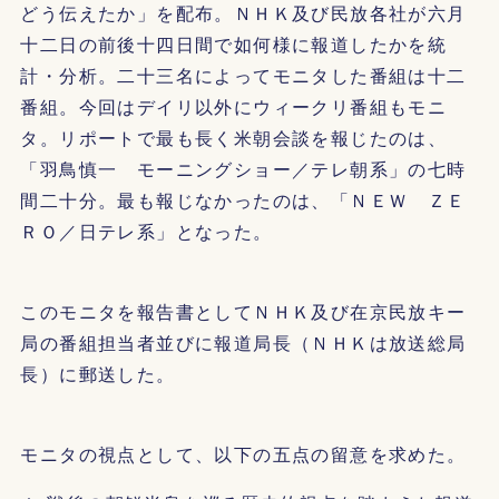
どう伝えたか」を配布。ＮＨＫ及び民放各社が六月
十二日の前後十四日間で如何様に報道したかを統
計・分析。二十三名によってモニタした番組は十二
番組。今回はデイリ以外にウィークリ番組もモニ
タ。リポートで最も長く米朝会談を報じたのは、
「羽鳥慎一 モーニングショー／テレ朝系」の七時
間二十分。最も報じなかったのは、「ＮＥＷ ＺＥ
ＲＯ／日テレ系」となった。
このモニタを報告書としてＮＨＫ及び在京民放キー
局の番組担当者並びに報道局長（ＮＨＫは放送総局
長）に郵送した。
モニタの視点として、以下の五点の留意を求めた。