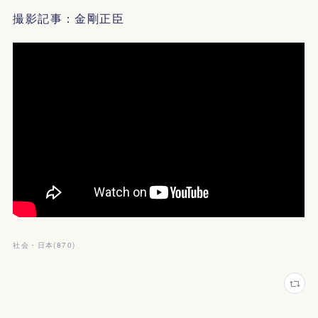
撮影記事：金剛正臣
社会・日本
(
870
)