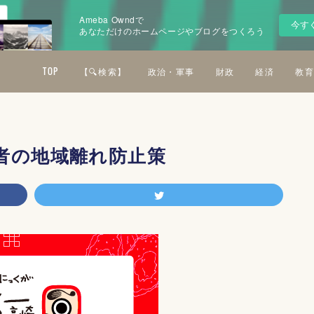
Ameba Owndで
今す
あなただけのホームページやブログをつくろう
TOP
【🔍検索】
政治・軍事
財政
経済
教育
者の地域離れ防止策