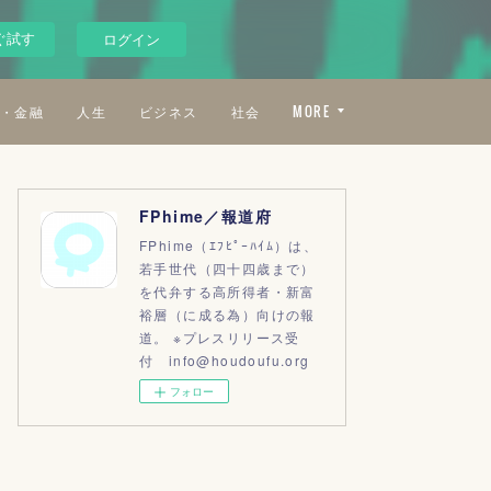
ぐ試す
ログイン
・金融
人生
ビジネス
社会
MORE
FPhime／報道府
FPhime（ｴﾌﾋﾟｰﾊｲﾑ）は、
若手世代（四十四歳まで）
を代弁する高所得者・新富
裕層（に成る為）向けの報
道。 ※プレスリリース受
付 info@houdoufu.org
フォロー