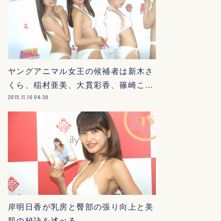
ヤングアニマル女王の候補者は新木さ
くら、稲村亜美、大貫彩香、篠崎こ…
2015.11.16 04:30
岸明日香が乳房と臀部の張り向上と美
肌の秘訣を述べる