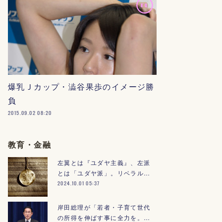
爆乳Ｊカップ・澁谷果歩のイメージ勝
負
2015.09.02 08:20
教育・金融
左翼とは『ユダヤ主義』、左派
とは「ユダヤ派」。リベラル…
2024.10.01 05:37
岸田総理が「若者・子育て世代
の所得を伸ばす事に全力を。…