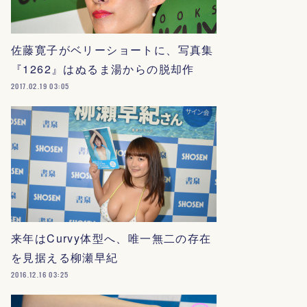
佐藤寛子がベリーショートに、写真集
『1262』はぬるま湯からの脱却作
2017.02.19 03:05
来年はCurvy体型へ、唯一無二の存在
を見据える柳瀬早紀
2016.12.16 03:25