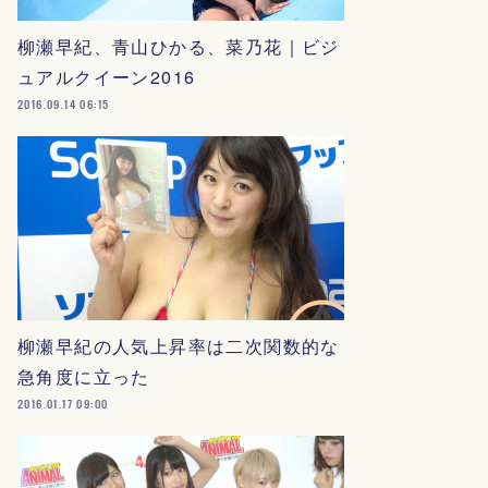
柳瀬早紀、青山ひかる、菜乃花｜ビジ
ュアルクイーン2016
2016.09.14 06:15
柳瀬早紀の人気上昇率は二次関数的な
急角度に立った
2016.01.17 09:00