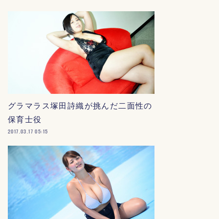
グラマラス塚田詩織が挑んだ二面性の
保育士役
2017.03.17 05:15