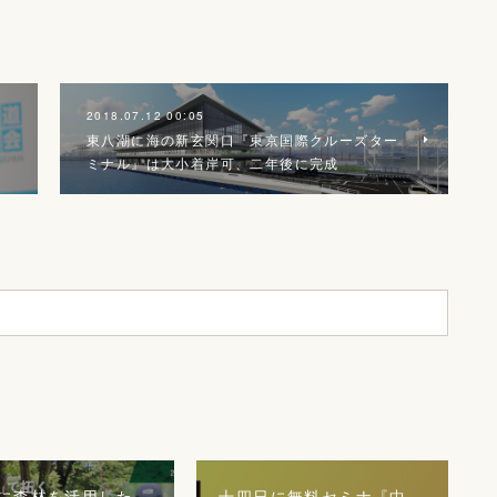
2018.07.12 00:05
東八潮に海の新玄関口『東京国際クルーズター
ミナル』は大小着岸可、二年後に完成
に森林を活用した
十四日に無料セミナ『中