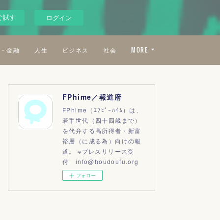
ぐ試す
ログイン
・金融
人生
ビジネス
社会
MORE
FPhime／報道府
FPhime（ｴﾌﾋﾟｰﾊｲﾑ）は、
若手世代（四十四歳まで）
を代弁する高所得者・新富
裕層（に成る為）向けの報
道。 ※プレスリリース受
付 info@houdoufu.org
フォロー