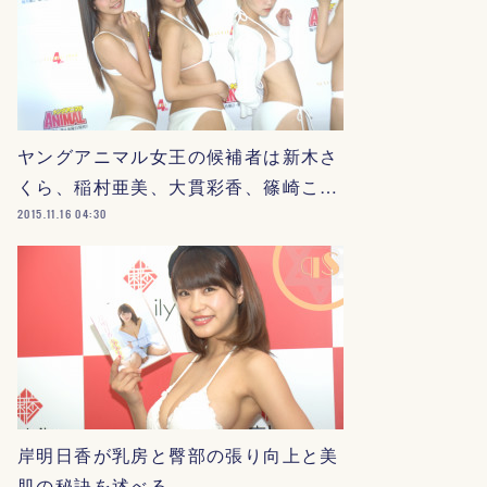
ヤングアニマル女王の候補者は新木さ
くら、稲村亜美、大貫彩香、篠崎こ…
2015.11.16 04:30
岸明日香が乳房と臀部の張り向上と美
肌の秘訣を述べる