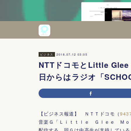
2018.07.12 03:05
ビジネス
NTTドコモとLittle Gl
日からはラジオ「SCHOOL
【ビジネス報道】 ＮＴＴドコモ（
943
音楽Ｇ「Ｌｉｔｔｌｅ Ｇｌｅｅ Ｍｏ
配信する。同Ｇは中高生が支持している