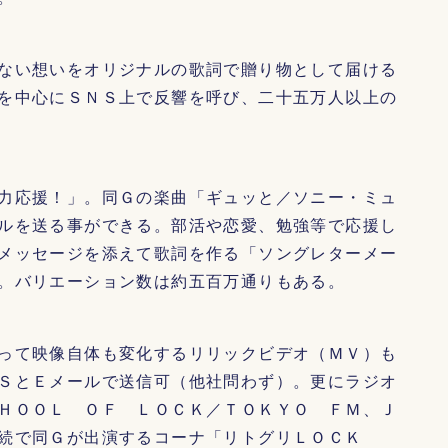
ない想いをオリジナルの歌詞で贈り物として届ける
を中心にＳＮＳ上で反響を呼び、二十五万人以上の
力応援！」。同Ｇの楽曲「ギュッと／ソニー・ミュ
ルを送る事ができる。部活や恋愛、勉強等で応援し
メッセージを添えて歌詞を作る「ソングレターメー
。バリエーション数は約五百万通りもある。
って映像自体も変化するリリックビデオ（ＭＶ）も
ＳとＥメールで送信可（他社問わず）。更にラジオ
ＨＯＯＬ ＯＦ ＬＯＣＫ／ＴＯＫＹＯ ＦＭ、Ｊ
続で同Ｇが出演するコーナ「リトグリＬＯＣＫ