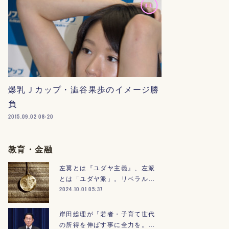
爆乳Ｊカップ・澁谷果歩のイメージ勝
負
2015.09.02 08:20
教育・金融
左翼とは『ユダヤ主義』、左派
とは「ユダヤ派」。リベラル…
2024.10.01 05:37
岸田総理が「若者・子育て世代
の所得を伸ばす事に全力を。…