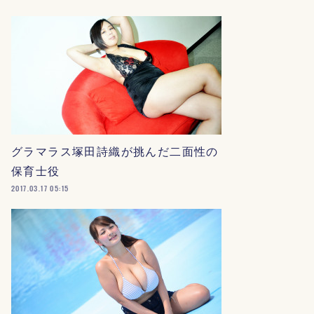
グラマラス塚田詩織が挑んだ二面性の
保育士役
2017.03.17 05:15