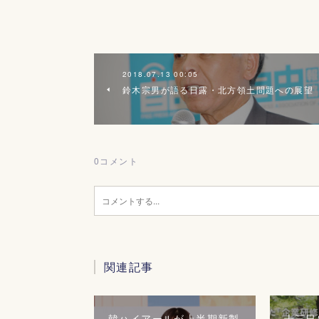
2018.07.13 00:05
鈴木宗男が語る日露・北方領土問題への展望
0
コメント
関連記事
韓ハイアールが上半期新製
十三日