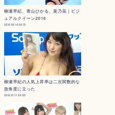
柳瀬早紀、青山ひかる、菜乃花｜ビジ
ュアルクイーン2016
2016.09.14 06:15
柳瀬早紀の人気上昇率は二次関数的な
急角度に立った
2016.01.17 09:00