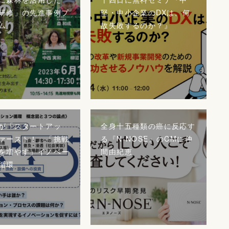
研修」の先進事例プ
堅・中小企業のDXは、何
ム
故失敗するのか？』
が「スタートアッ
全身十五種類の癌に反応す
ァースト！」「挑戦
る『N-NOSE』のCMに仲
を増やす」イノベー
間由紀恵
循環