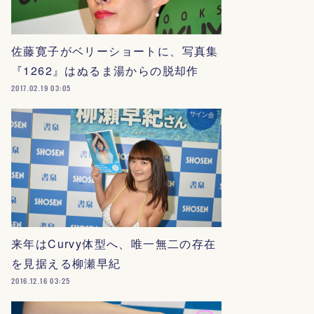
佐藤寛子がベリーショートに、写真集
『1262』はぬるま湯からの脱却作
2017.02.19 03:05
来年はCurvy体型へ、唯一無二の存在
を見据える柳瀬早紀
2016.12.16 03:25