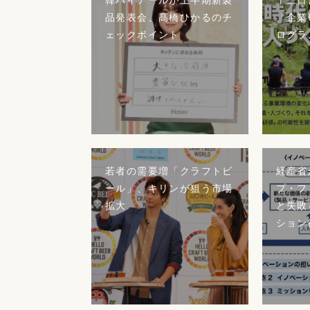
品発表会、髙橋ひかるのチ
「企業
ェックポイント
ログラ
若者の需要増「クラフトビ
経産省
ール」、キリンが狙う市場
プ・フ
拡大
と失敗
ション