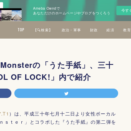
Ameba Owndで
今す
あなただけのホームページやブログをつくろう
TOP
【🔍検索】
政治・軍事
財政
経済
教育
ee Monsterの「うた手紙」、三十
 OF LOCK!」内で紹介
7.T1
）は、平成三十年七月十二日より女性ボーカル
ｎｓｔｅｒ」とコラボした『うた手紙』の第二弾を
。