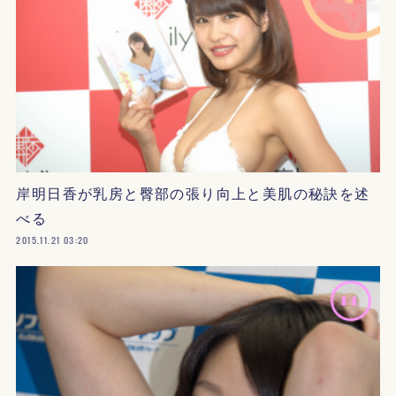
岸明日香が乳房と臀部の張り向上と美肌の秘訣を述
べる
2015.11.21 03:20