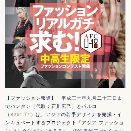
【ファッション報道】 平成三十年九月二十三日ま
でバンタン（代取：石川広己）とパルコ
（
8251.T1
）は、アジアの若手デザイナを発掘・イ
ンキュベートするプロジェクト「アジア ファッショ
ン コレクション（ＡＦＣ）」の次世代ファッション