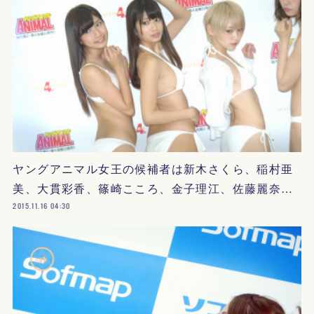
ヤングアニマル女王の候補者は新木さくら、稲村亜
美、大貫彩香、篠崎こころ、金子理江、佐藤麗奈…
2015.11.16 04:30