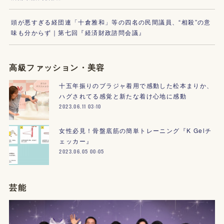
頭が悪すぎる経団連「十倉雅和」等の四名の民間議員、“相殺”の意
味も分からず｜第七回『経済財政諮問会議』
高級ファッション・美容
十五年振りのブラジャ着用で感動した松本まりか、
ハグされてる感覚と新たな着け心地に感動
2023.06.11 03:10
女性必見！骨盤底筋の簡単トレーニング『K Gelチ
ェッカー』
2023.06.05 00:05
芸能