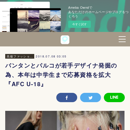
Ameba Owndで
あなただけのホームページやブログをつ
くろう
今すぐ試す
2018.07.08 03:05
高級ファッション・美容
バンタンとパルコが若手デザイナ発掘の
為、本年は中学生まで応募資格を拡大
『AFC U-18』