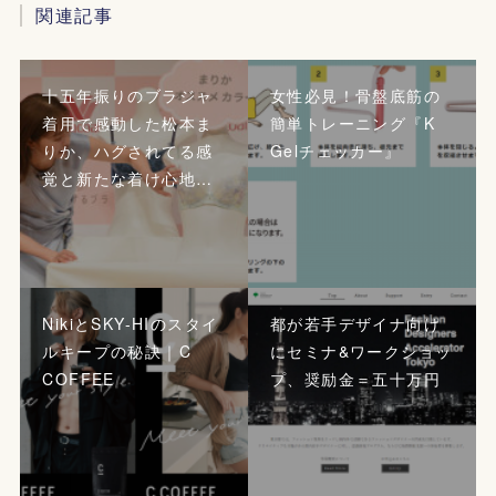
関連記事
十五年振りのブラジャ
女性必見！骨盤底筋の
着用で感動した松本ま
簡単トレーニング『K
りか、ハグされてる感
Gelチェッカー』
覚と新たな着け心地…
NikiとSKY-HIのスタイ
都が若手デザイナ向け
ルキープの秘訣｜C
にセミナ&ワークショッ
COFFEE
プ、奨励金＝五十万円