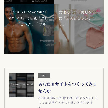
『SIXPADPowersuitC
女性の味方！美肌ケア
oreBelt』に新色「グレ
に「ふんどしランジェ
ー」「ピンク」「ブル
リ」
ー」
PR
あなたもサイトをつくってみま
せんか
Ameba Owndを使えば、誰でもかんたん
にウェブサイトをつくることができま
す。