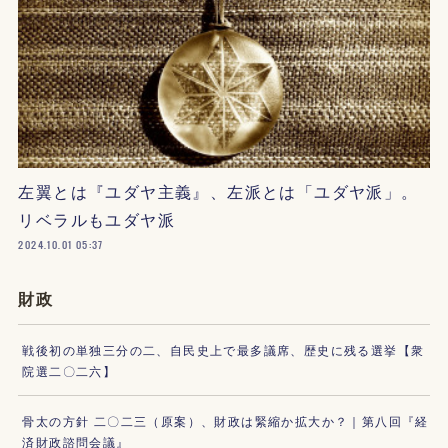
左翼とは『ユダヤ主義』、左派とは「ユダヤ派」。
リベラルもユダヤ派
2024.10.01 05:37
財政
戦後初の単独三分の二、自民史上で最多議席、歴史に残る選挙【衆
院選二〇二六】
骨太の方針 二〇二三（原案）、財政は緊縮か拡大か？｜第八回『経
済財政諮問会議』