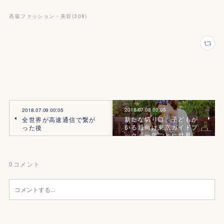
高級ファッション・美容
(
308
)
2018.07.08 00:05
2018.07.09 00:05
新たな切り口、子どもが
全世界が高速通信で繋が
いる親向け東京ガイドブ
った後
ック『一年ごとに世界…
0
コメント