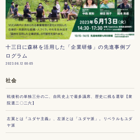
十三日に森林を活用した「企業研修」の先進事例プ
ログラム
2023.06.12 00:05
社会
戦後初の単独三分の二、自民史上で最多議席、歴史に残る選挙【衆
院選二〇二六】
左翼とは『ユダヤ主義』、左派とは「ユダヤ派」。リベラルもユダ
ヤ派