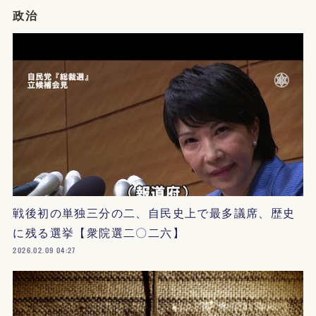
政治
戦後初の単独三分の二、自民史上で最多議席、歴史
に残る選挙【衆院選二〇二六】
2026.02.09 04:27