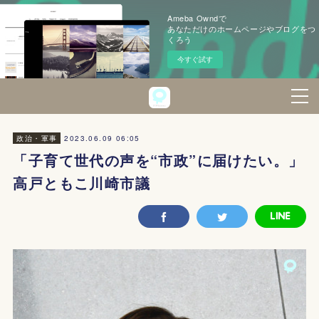
Ameba Owndで
あなただけのホームページやブログをつ
くろう
今すぐ試す
2023.06.09 06:05
政治・軍事
「子育て世代の声を“市政”に届けたい。」
高戸ともこ川崎市議