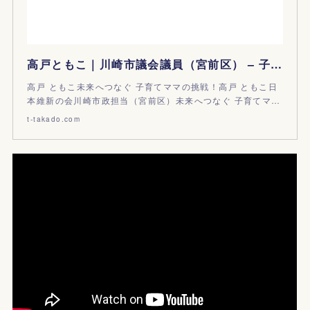
高戸ともこ｜川崎市議会議員（宮前区） – 子育て・介護の視点から川崎を考える
高戸 ともこ未来へつなぐ 子育てママの挑戦！高戸 ともこ日
本維新の会川崎市政担当（宮前区）未来へつなぐ 子育てマ…
t-takado.com