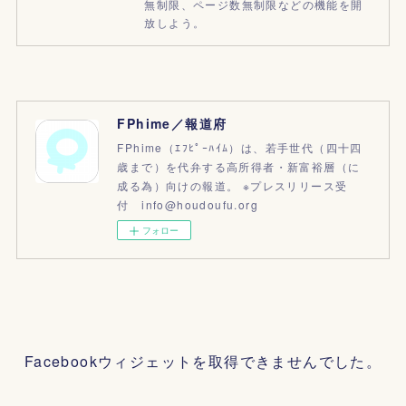
無制限、ページ数無制限などの機能を開
放しよう。
FPhime／報道府
FPhime（ｴﾌﾋﾟｰﾊｲﾑ）は、若手世代（四十四
歳まで）を代弁する高所得者・新富裕層（に
成る為）向けの報道。 ※プレスリリース受
付 info@houdoufu.org
フォロー
Facebookウィジェットを取得できませんでした。