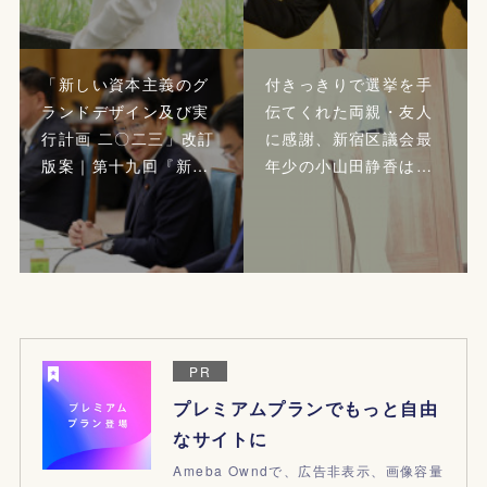
「新しい資本主義のグ
付きっきりで選挙を手
ランドデザイン及び実
伝てくれた両親・友人
行計画 二〇二三」改訂
に感謝、新宿区議会最
版案｜第十九回『新…
年少の小山田静香は…
PR
プレミアムプランでもっと自由
なサイトに
Ameba Owndで、広告非表示、画像容量