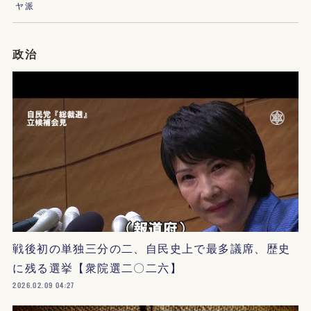
ヤ派
政治
戦後初の単独三分の二、自民史上で最多議席、歴史
に残る選挙【衆院選二〇二六】
2026.02.09 04:27