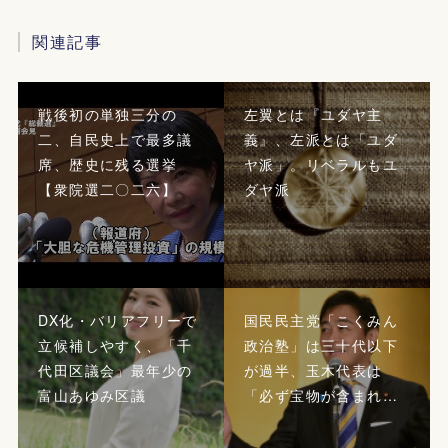
関連記事
戦後初の単独三分の
左翼とは『ユダヤ主
二、自民史上で最多議
義』、左派とは「ユダ
席、歴史に残る選挙
ヤ派」。リベラルもユ
【衆院選二〇二六】
ダヤ派
DX化・バリアフリーで
国民民主党「こくみん
立候補しやすく、「千
政治塾」は三十代以下
代田区議会」最年少の
が過半、玉木代表は
富山あゆみ区議
「必ず宝物が含まれ…