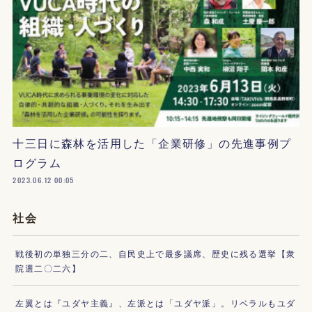
十三日に森林を活用した「企業研修」の先進事例プ
ログラム
2023.06.12 00:05
社会
戦後初の単独三分の二、自民史上で最多議席、歴史に残る選挙【衆
院選二〇二六】
左翼とは『ユダヤ主義』、左派とは「ユダヤ派」。リベラルもユダ