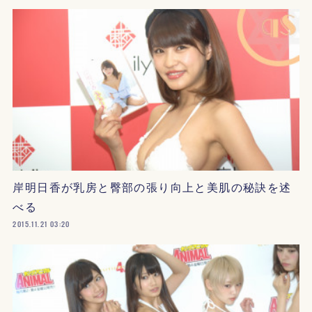
岸明日香が乳房と臀部の張り向上と美肌の秘訣を述
べる
2015.11.21 03:20