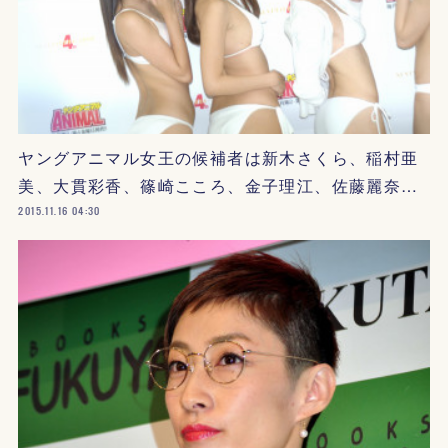
ヤングアニマル女王の候補者は新木さくら、稲村亜
美、大貫彩香、篠崎こころ、金子理江、佐藤麗奈…
2015.11.16 04:30