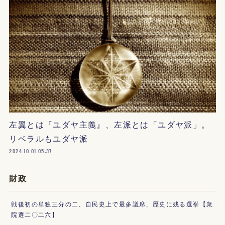
左翼とは『ユダヤ主義』、左派とは「ユダヤ派」。
リベラルもユダヤ派
2024.10.01 05:37
財政
戦後初の単独三分の二、自民史上で最多議席、歴史に残る選挙【衆
院選二〇二六】