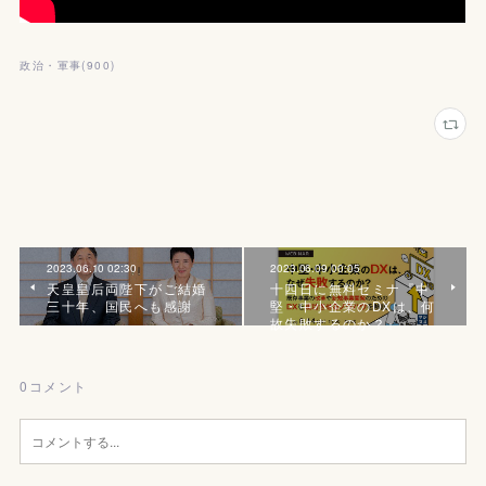
政治・軍事
(
900
)
2023.06.10 02:30
2023.06.09 00:05
天皇皇后両陛下がご結婚
十四日に無料セミナ『中
三十年、国民へも感謝
堅・中小企業のDXは、何
故失敗するのか？』
0
コメント