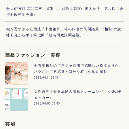
骨太の方針 二〇二三（原案）、財政は緊縮か拡大か？｜第八回『経
済財政諮問会議』
頭が悪すぎる経団連「十倉雅和」等の四名の民間議員、“相殺”の意
味も分からず｜第七回『経済財政諮問会議』
高級ファッション・美容
十五年振りのブラジャ着用で感動した松本まりか、
ハグされてる感覚と新たな着け心地に感動
2023.06.11 03:10
女性必見！骨盤底筋の簡単トレーニング『K Gelチ
ェッカー』
2023.06.05 00:05
芸能