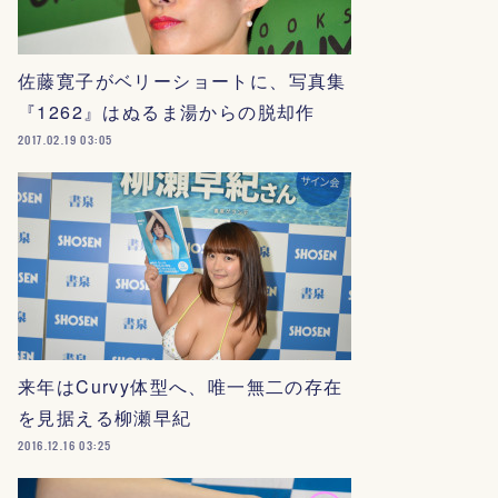
佐藤寛子がベリーショートに、写真集
『1262』はぬるま湯からの脱却作
2017.02.19 03:05
来年はCurvy体型へ、唯一無二の存在
を見据える柳瀬早紀
2016.12.16 03:25