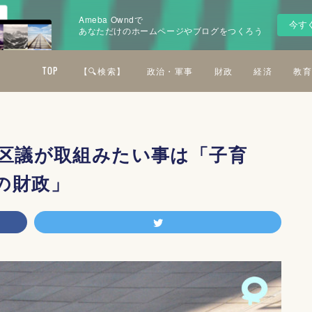
Ameba Owndで
今す
あなただけのホームページやブログをつくろう
TOP
【🔍検索】
政治・軍事
財政
経済
教育
谷区議が取組みたい事は「子育
の財政」