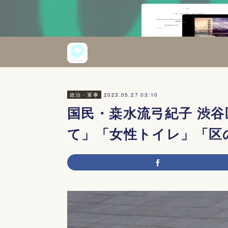
2023.05.27 03:10
政治・軍事
国民・桒水流弓紀子 渋
て」「女性トイレ」「区