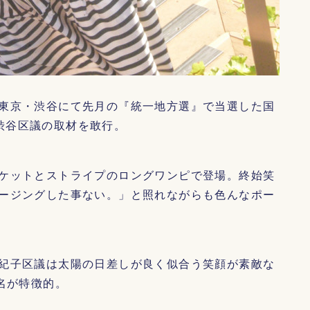
東京・渋谷にて先月の『統一地方選』で当選した国
卯）渋谷区議の取材を敢行。
ケットとストライプのロングワンピで登場。終始笑
ージングした事ない。」と照れながらも色んなポー
紀子区議は太陽の日差しが良く似合う笑顔が素敵な
名が特徴的。