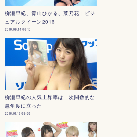
柳瀬早紀、青山ひかる、菜乃花｜ビジ
ュアルクイーン2016
2016.09.14 06:15
柳瀬早紀の人気上昇率は二次関数的な
急角度に立った
2016.01.17 09:00