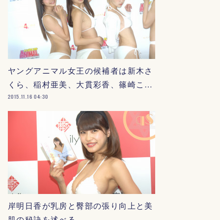
ヤングアニマル女王の候補者は新木さ
くら、稲村亜美、大貫彩香、篠崎こ…
2015.11.16 04:30
岸明日香が乳房と臀部の張り向上と美
肌の秘訣を述べる