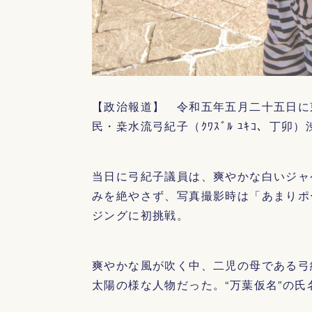
【政治報道】 令和五年五月二十五日に
民・桒水流弓紀子（ｸﾜｽﾞﾙ ﾕｷｺ、丁
当日に弓紀子議員は、爽やかな白いジャ
みを絶やさず、写真撮影時は「あまりポ
ジングに初挑戦。
爽やかな風が吹く中、二児の母である弓
太陽の様な人物だった。“万葉仮名”の氏