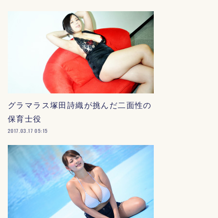
グラマラス塚田詩織が挑んだ二面性の
保育士役
2017.03.17 05:15