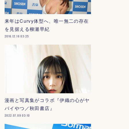
来年はCurvy体型へ、唯一無二の存在
を見据える柳瀬早紀
2016.12.16 03:25
漫画と写真集がコラボ『伊織の心がヤ
バイやつ／秋田書店』
2022.07.09 03:10