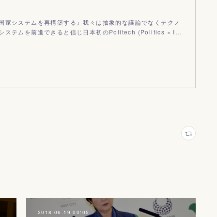
国家システムを再構築する』我々は抽象的な議論でなくテクノ
テムを前進できると信じ日本初のPolitech (Politics × I…
2018.06.19 00:05