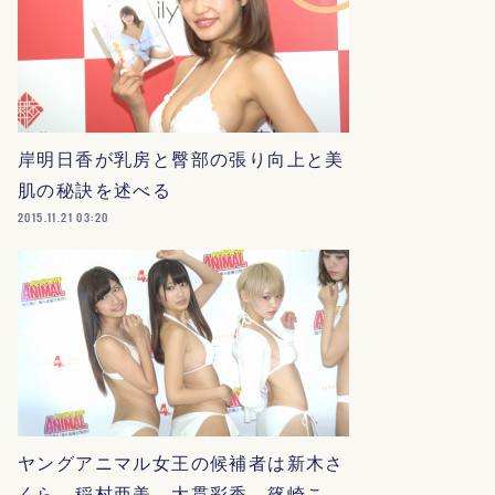
岸明日香が乳房と臀部の張り向上と美
肌の秘訣を述べる
2015.11.21 03:20
ヤングアニマル女王の候補者は新木さ
くら、稲村亜美、大貫彩香、篠崎こ…