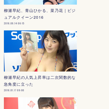
柳瀬早紀、青山ひかる、菜乃花｜ビジ
ュアルクイーン2016
2016.09.14 06:15
柳瀬早紀の人気上昇率は二次関数的な
急角度に立った
2016.01.17 09:00