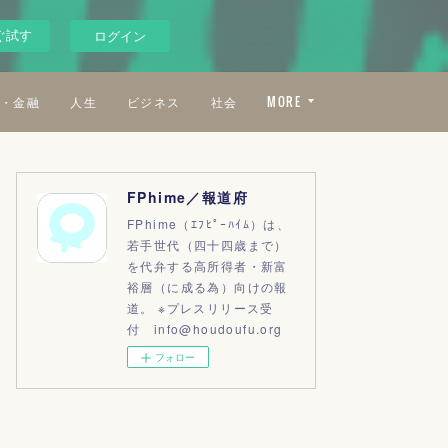
ぐ試す
ログイン
・金融
人生
ビジネス
社会
MORE
FPhime／報道府
FPhime（ｴﾌﾋﾟｰﾊｲﾑ）は、
若手世代（四十四歳まで）
を代弁する高所得者・新富
裕層（に成る為）向けの報
道。 ※プレスリリース受
付 info@houdoufu.org
フォロー