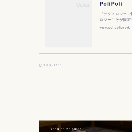
PoliPoli
『テクノロジーで
ロジーこそが国家シス
www.polipoli.work
ビジネス
(
1311
)
2018.06.20 00:05