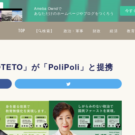
Ameba Owndで
今す
あなただけのホームページやブログをつくろう
TOP
【🔍検索】
政治・軍事
財政
経済
教育
TO」が「PoliPoli」と提携