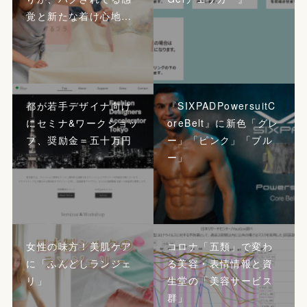
覚と新たな着け心地…
都が若手デザイナ向け
『SIXPADPowersuitC
にセミナ&ワークショッ
oreBelt』に新色「グレ
プ、奨励金＝五十万円
ー」「ピンク」「ブル
ー」
女性の味方！美肌ケア
コロナ「五類」で変わ
に「ふんどしランジェ
る美容・表情情報と資
リ」
生堂の「美容サービス
群」