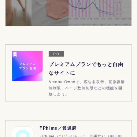
PR
プレミアムプランでもっと自由
なサイトに
Ameba Owndで、広告非表示、画像容量
無制限、ページ数無制限などの機能を開
放しよう。
FPhime／報道府
FPhime（ｴﾌﾋﾟｰﾊｲﾑ）は、若手世代（四十四