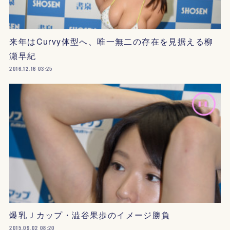
来年はCurvy体型へ、唯一無二の存在を見据える柳
瀬早紀
2016.12.16 03:25
爆乳Ｊカップ・澁谷果歩のイメージ勝負
2015.09.02 08:20