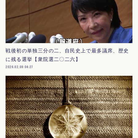
戦後初の単独三分の二、自民史上で最多議席、歴史
に残る選挙【衆院選二〇二六】
2026.02.09 04:27