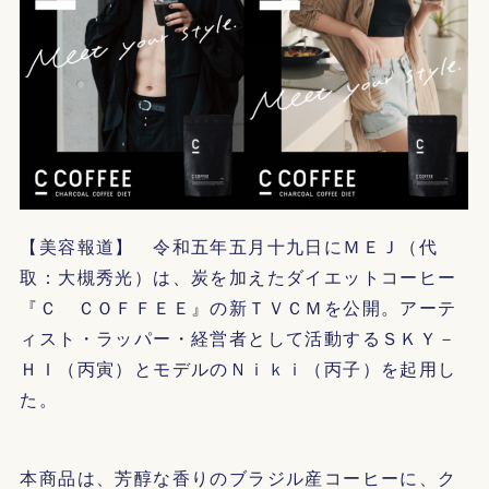
【美容報道】 令和五年五月十九日にＭＥＪ（代
取：大槻秀光）は、炭を加えたダイエットコーヒー
『Ｃ ＣＯＦＦＥＥ』の新ＴＶＣＭを公開。アーテ
ィスト・ラッパー・経営者として活動するＳＫＹ－
ＨＩ（丙寅）とモデルのＮｉｋｉ（丙子）を起用し
た。
本商品は、芳醇な香りのブラジル産コーヒーに、ク