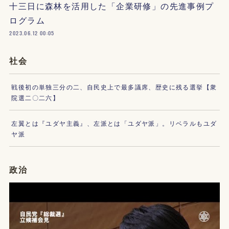
十三日に森林を活用した「企業研修」の先進事例プ
ログラム
2023.06.12 00:05
社会
戦後初の単独三分の二、自民史上で最多議席、歴史に残る選挙【衆
院選二〇二六】
左翼とは『ユダヤ主義』、左派とは「ユダヤ派」。リベラルもユダ
ヤ派
政治