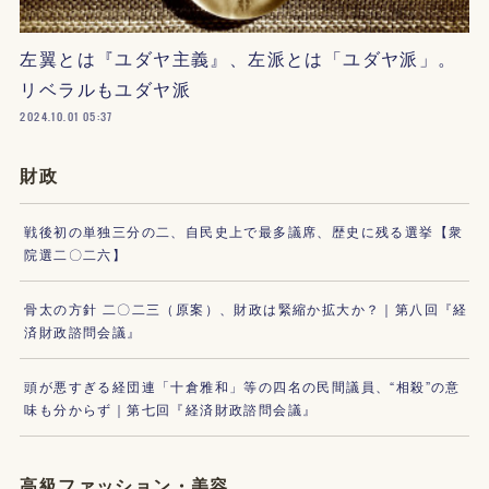
左翼とは『ユダヤ主義』、左派とは「ユダヤ派」。
リベラルもユダヤ派
2024.10.01 05:37
財政
戦後初の単独三分の二、自民史上で最多議席、歴史に残る選挙【衆
院選二〇二六】
骨太の方針 二〇二三（原案）、財政は緊縮か拡大か？｜第八回『経
済財政諮問会議』
頭が悪すぎる経団連「十倉雅和」等の四名の民間議員、“相殺”の意
味も分からず｜第七回『経済財政諮問会議』
高級ファッション・美容