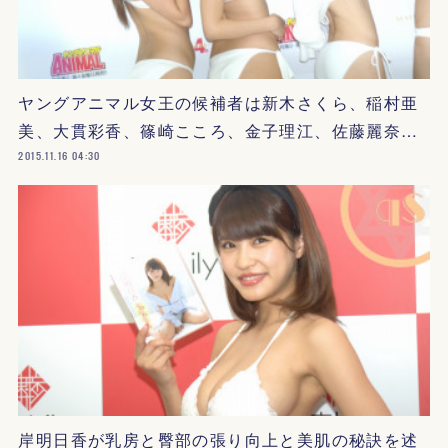
ヤングアニマル女王の候補者は新木さくら、稲村亜
美、大貫彩香、篠崎こころ、金子理江、佐藤麗奈…
2015.11.16 04:30
岸明日香が乳房と臀部の張り向上と美肌の秘訣を述