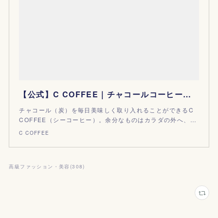
【公式】C COFFEE｜チャコールコーヒーダイエットで理想の私にC COFFEE
チャコール（炭）を毎日美味しく取り入れることができるC
COFFEE（シーコーヒー）。余分なものはカラダの外へ、…
C COFFEE
高級ファッション・美容
(
308
)