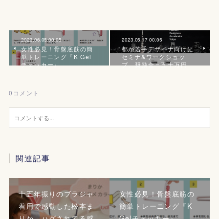
2023.06.05 00:05
2023.05.17 00:05
女性必見！骨盤底筋の簡
都が若手デザイナ向けに
単トレーニング『K Gel
セミナ&ワークショッ
チェッカー』
プ、奨励金＝五十万円
0
コメント
関連記事
十五年振りのブラジャ
女性必見！骨盤底筋の
着用で感動した松本ま
簡単トレーニング『K
りか、ハグされてる感
Gelチェッカー』