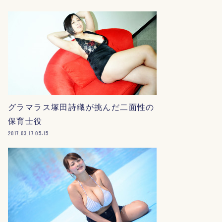
グラマラス塚田詩織が挑んだ二面性の
保育士役
2017.03.17 05:15