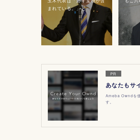
玉木代表は「必ず宝物が含
もこ川
まれている。」と
PR
あなたもサ
Ameba Own
す。