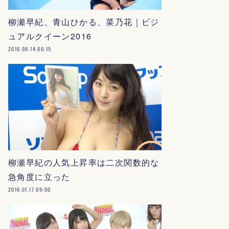
柳瀬早紀、青山ひかる、菜乃花｜ビジ
ュアルクイーン2016
2016.09.14 06:15
柳瀬早紀の人気上昇率は二次関数的な
急角度に立った
2016.01.17 09:00