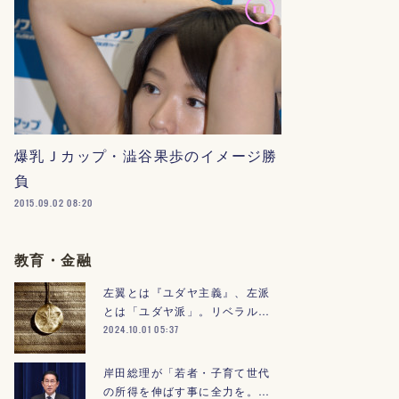
爆乳Ｊカップ・澁谷果歩のイメージ勝
負
2015.09.02 08:20
教育・金融
左翼とは『ユダヤ主義』、左派
とは「ユダヤ派」。リベラル…
2024.10.01 05:37
岸田総理が「若者・子育て世代
の所得を伸ばす事に全力を。…