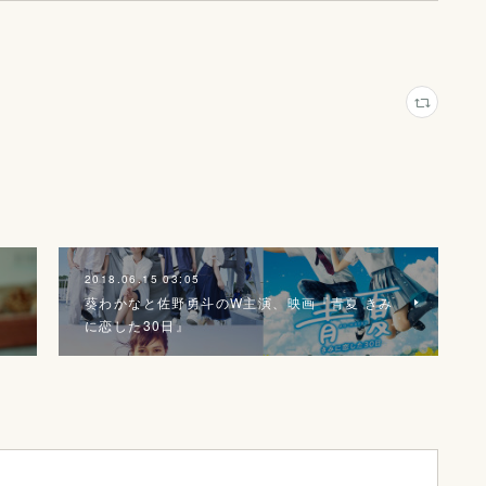
2018.06.15 03:05
葵わかなと佐野勇斗のW主演、映画『青夏 きみ
に恋した30日』