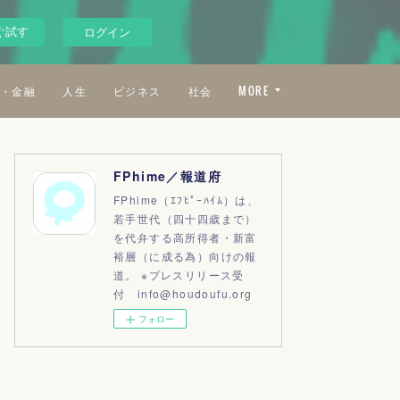
ぐ試す
ログイン
・金融
人生
ビジネス
社会
MORE
FPhime／報道府
FPhime（ｴﾌﾋﾟｰﾊｲﾑ）は、
若手世代（四十四歳まで）
を代弁する高所得者・新富
裕層（に成る為）向けの報
道。 ※プレスリリース受
付 info@houdoufu.org
フォロー