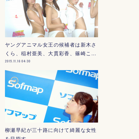
ヤングアニマル女王の候補者は新木さ
くら、稲村亜美、大貫彩香、篠崎こ…
2015.11.16 04:30
柳瀬早紀が三十路に向けて綺麗な女性
を目指す