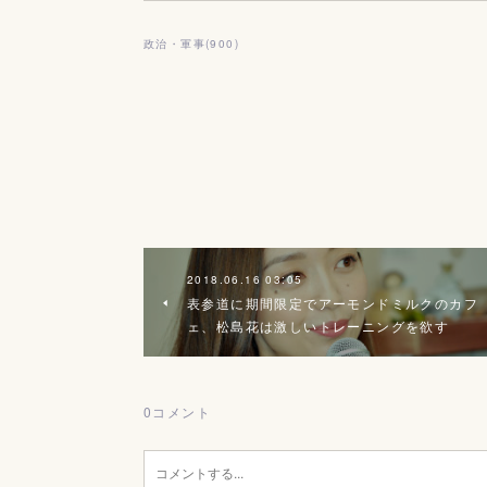
政治・軍事
(
900
)
2018.06.16 03:05
表参道に期間限定でアーモンドミルクのカフ
ェ、松島花は激しいトレーニングを欲す
0
コメント