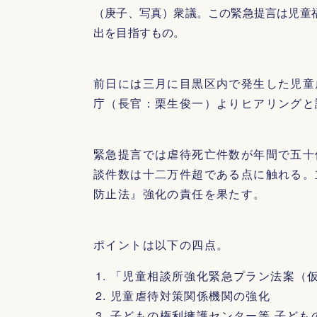
（庚子、写真）衆議。この緊急提言は児童
出を目指すもの。
前日には三月に目黒区内で発生した児童
庁（長官：栗生俊一）よりヒアリングと
緊急提言では虐待死亡件数が年間で五十
談件数は十二万件超である点に触れる。
防止法』強化の責任を果たす。
ポイントは以下の四点。
「児童相談所強化緊急プラン法案（
児童虐待対策関係機関の強化
子どもの権利擁護センター等 子ども