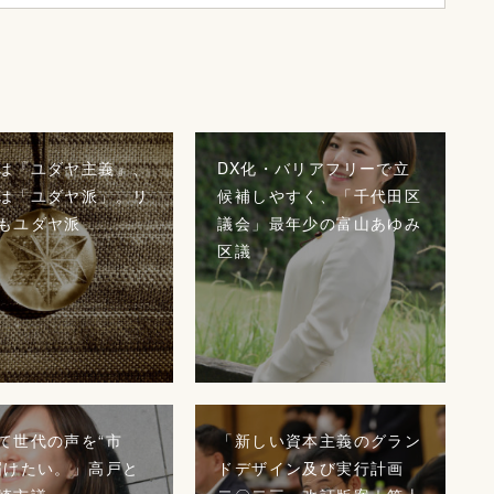
は『ユダヤ主義』、
DX化・バリアフリーで立
は「ユダヤ派」。リ
候補しやすく、「千代田区
もユダヤ派
議会」最年少の富山あゆみ
区議
て世代の声を“市
「新しい資本主義のグラン
届けたい。」高戸と
ドデザイン及び実行計画