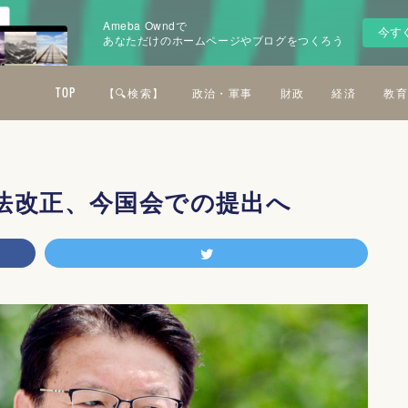
Ameba Owndで
今す
あなただけのホームページやブログをつくろう
TOP
【🔍検索】
政治・軍事
財政
経済
教育
法改正、今国会での提出へ