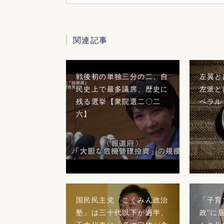
関連記事
戦後初の単独三分の二、自
左翼と
民史上で最多議席、歴史に
左派と
残る選挙【衆院選二〇二
ベラル
六】
国民民主党「こくみん政治
「子育
塾」は三十代以下が過半、
政”に