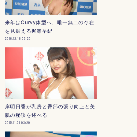
来年はCurvy体型へ、唯一無二の存在
を見据える柳瀬早紀
2016.12.16 03:25
岸明日香が乳房と臀部の張り向上と美
肌の秘訣を述べる
2015.11.21 03:20