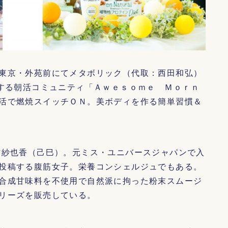
東京・外苑前にてメタボリック（代取：西田和弘）
援する朝活コミュニティ「Ａｗｅｓｏｍｅ Ｍｏｒｎ
活で燃焼スイッチＯＮ。美ボディを作る簡単習慣＆
村紗也香（己巳）。元ミス・ユニバースジャパンで入
投稿する腹筋女子。栄養コンシェルジュでもある。
合成甘味料を不使用で自然派に拘った粉末スムージ
リーズを販売している。