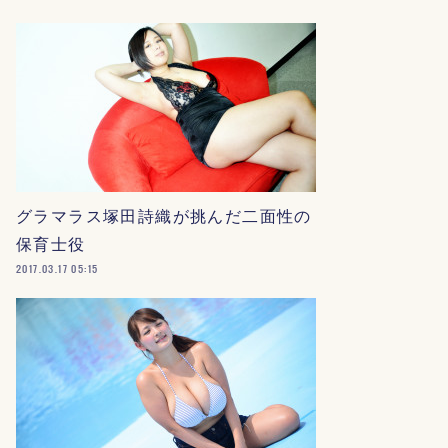
グラマラス塚田詩織が挑んだ二面性の
保育士役
2017.03.17 05:15