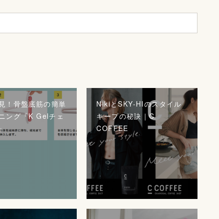
見！骨盤底筋の簡単
NikiとSKY-HIのスタイル
ニング『K Gelチェ
キープの秘訣｜C
』
COFFEE