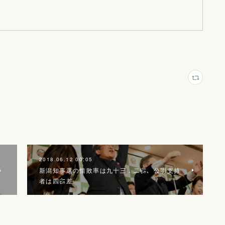
2018.06.12 00:05
ラ
新潟知事選の惜敗率は九十三．二㌫、公明支持
…
者は四㌫差