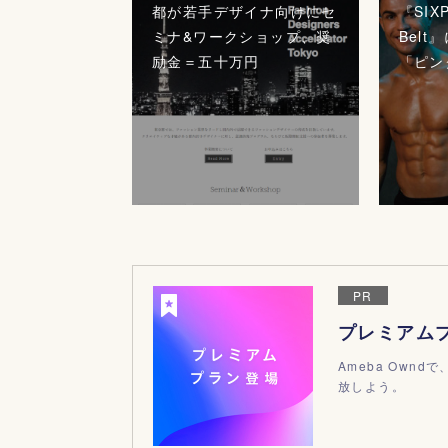
都が若手デザイナ向けにセ
『SIXP
ミナ&ワークショップ、奨
Bel
励金＝五十万円
「ピン
PR
プレミアム
Ameba Ow
放しよう。