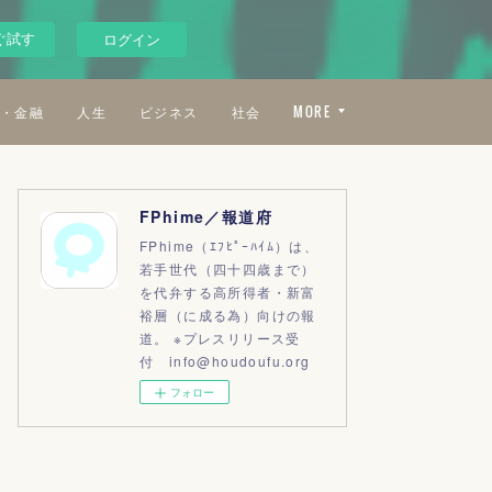
ぐ試す
ログイン
・金融
人生
ビジネス
社会
MORE
FPhime／報道府
FPhime（ｴﾌﾋﾟｰﾊｲﾑ）は、
若手世代（四十四歳まで）
を代弁する高所得者・新富
裕層（に成る為）向けの報
道。 ※プレスリリース受
付 info@houdoufu.org
フォロー