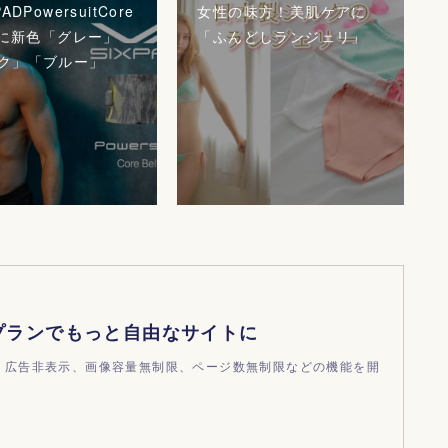
ADPowersuitCore
女性の味方！美肌ケアに
t』に新色「グレー」
「ふんどしランジェリ」
ク」「ブルー」
プランでもっと自由なサイトに
ndで、広告非表示、画像容量無制限、ページ数無制限などの機能を開