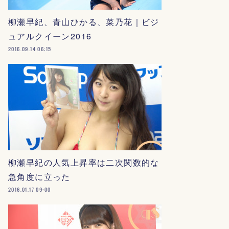
柳瀬早紀、青山ひかる、菜乃花｜ビジ
ュアルクイーン2016
2016.09.14 06:15
柳瀬早紀の人気上昇率は二次関数的な
急角度に立った
2016.01.17 09:00