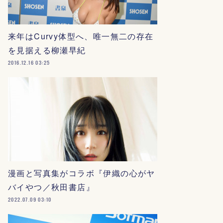
来年はCurvy体型へ、唯一無二の存在
を見据える柳瀬早紀
2016.12.16 03:25
漫画と写真集がコラボ『伊織の心がヤ
バイやつ／秋田書店』
2022.07.09 03:10