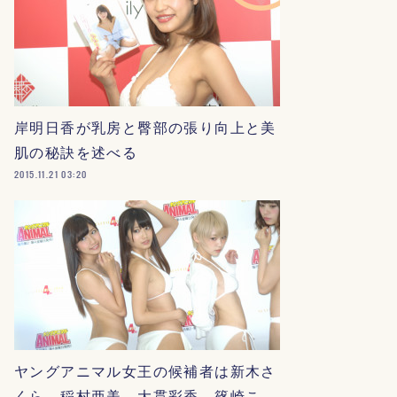
岸明日香が乳房と臀部の張り向上と美
肌の秘訣を述べる
2015.11.21 03:20
ヤングアニマル女王の候補者は新木さ
くら、稲村亜美、大貫彩香、篠崎こ…