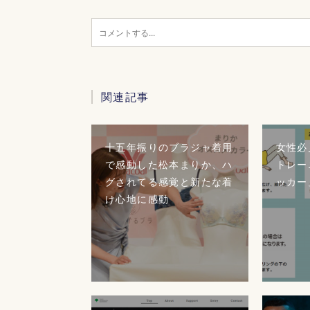
関連記事
十五年振りのブラジャ着用
女性必
で感動した松本まりか、ハ
トレー
グされてる感覚と新たな着
ッカー
け心地に感動