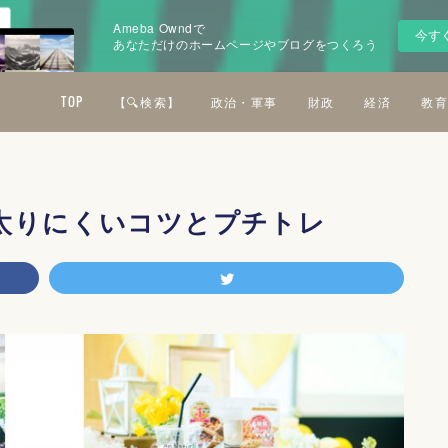
Ameba Owndで
今す
あなただけのホームページやブログをつくろう
TOP
【🔍検索】
政治・軍事
財政
経済
教育
太りにくいコツとプチトレ