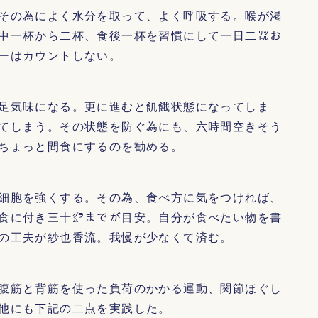
その為によく水分を取って、よく呼吸する。喉が渇
中一杯から二杯、食後一杯を習慣にして一日二㍑お
ーはカウントしない。
足気味になる。更に進むと飢餓状態になってしま
てしまう。その状態を防ぐ為にも、六時間空きそう
ちょっと間食にするのを勧める。
細胞を強くする。その為、食べ方に気をつければ、
食に付き三十㌘までが目安。自分が食べたい物を書
の工夫が紗也香流。我慢が少なくて済む。
腹筋と背筋を使った負荷のかかる運動、関節ほぐし
他にも下記の二点を実践した。