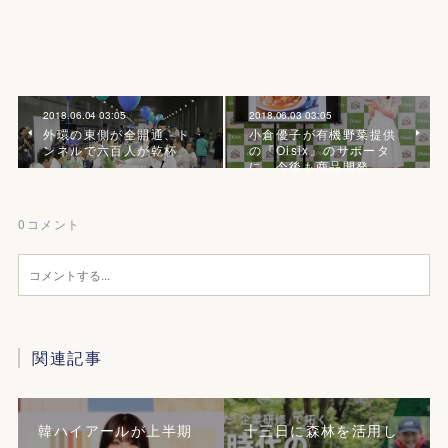
2018.06.04 03:05
2018.06.03 03:05
外環の東側が全開通、ト
小倉優子が有機野菜提供
ンネルで六百人が乾杯
の『Oisix』のサポータ
に、今後も商品開発
0
コメント
関連記事
韓ハイアールが上半期
十三日に森林を活用し