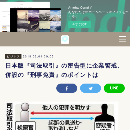
Ameba Owndで
あなただけのホームページやブログをつ
くろう
今すぐ試す
2018.06.04 00:05
ビジネス
日本版『司法取引』の密告型に企業警戒、
併設の『刑事免責』のポイントは