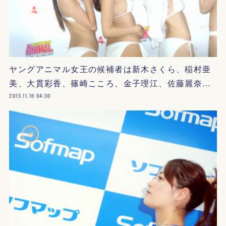
ヤングアニマル女王の候補者は新木さくら、稲村亜
美、大貫彩香、篠崎こころ、金子理江、佐藤麗奈…
2015.11.16 04:30