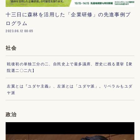
十三日に森林を活用した「企業研修」の先進事例プ
ログラム
2023.06.12 00:05
社会
戦後初の単独三分の二、自民史上で最多議席、歴史に残る選挙【衆
院選二〇二六】
左翼とは『ユダヤ主義』、左派とは「ユダヤ派」。リベラルもユダ
ヤ派
政治