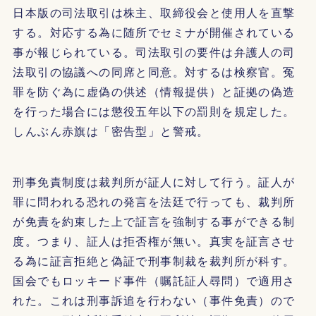
日本版の司法取引は株主、取締役会と使用人を直撃
する。対応する為に随所でセミナが開催されている
事が報じられている。司法取引の要件は弁護人の司
法取引の協議への同席と同意。対するは検察官。冤
罪を防ぐ為に虚偽の供述（情報提供）と証拠の偽造
を行った場合には懲役五年以下の罰則を規定した。
しんぶん赤旗は「密告型」と警戒。
刑事免責制度は裁判所が証人に対して行う。証人が
罪に問われる恐れの発言を法廷で行っても、裁判所
が免責を約束した上で証言を強制する事ができる制
度。つまり、証人は拒否権が無い。真実を証言させ
る為に証言拒絶と偽証で刑事制裁を裁判所が科す。
国会でもロッキード事件（嘱託証人尋問）で適用さ
れた。これは刑事訴追を行わない（事件免責）ので