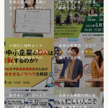
新製品発表会、髙橋ひ
た「企業研修」の先進
かるのチェックポイン
事例プログラム
ト
十四日に無料セミナ
若者の需要増「クラフ
『中堅・中小企業のDX
トビール」、キリンが
は、何故失敗するの
狙う市場拡大
か？』
経産省が「スタートア
全身十五種類の癌に反
ップ・ファースト！」
応する『N-NOSE』の
「挑戦と失敗を増や
CMに仲間由紀恵