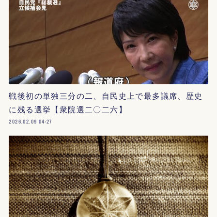
戦後初の単独三分の二、自民史上で最多議席、歴史
に残る選挙【衆院選二〇二六】
2026.02.09 04:27