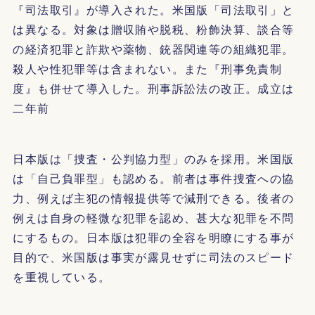
『司法取引』が導入された。米国版「司法取引」と
は異なる。対象は贈収賄や脱税、粉飾決算、談合等
の経済犯罪と詐欺や薬物、銃器関連等の組織犯罪。
殺人や性犯罪等は含まれない。また『刑事免責制
度』も併せて導入した。刑事訴訟法の改正。成立は
二年前
日本版は「捜査・公判協力型」のみを採用。米国版
は「自己負罪型」も認める。前者は事件捜査への協
力、例えば主犯の情報提供等で減刑できる。後者の
例えは自身の軽微な犯罪を認め、甚大な犯罪を不問
にするもの。日本版は犯罪の全容を明瞭にする事が
目的で、米国版は事実が露見せずに司法のスピード
を重視している。