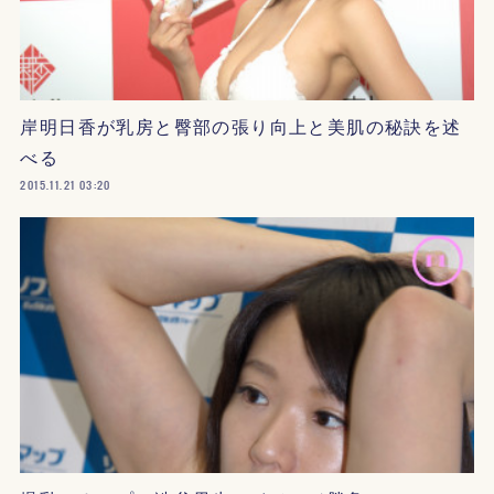
岸明日香が乳房と臀部の張り向上と美肌の秘訣を述
べる
2015.11.21 03:20