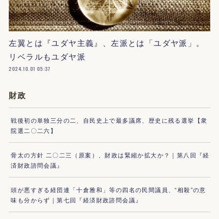
左翼とは『ユダヤ主義』、左派とは「ユダヤ派」。
リベラルもユダヤ派
2024.10.01 05:37
財政
戦後初の単独三分の二、自民史上で最多議席、歴史に残る選挙【衆
院選二〇二六】
骨太の方針 二〇二三（原案）、財政は緊縮か拡大か？｜第八回『経
済財政諮問会議』
頭が悪すぎる経団連「十倉雅和」等の四名の民間議員、“相殺”の意
味も分からず｜第七回『経済財政諮問会議』