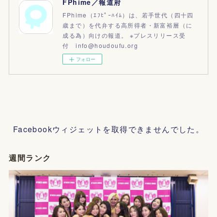
FPhime／報道府
FPhime（ｴﾌﾋﾟｰﾊｲﾑ）は、若手世代（四十四
歳まで）を代弁する高所得者・新富裕層（に
成る為）向けの報道。 ※プレスリリース受
付 info@houdoufu.org
フォロー
Facebookウィジェットを取得できませんでした。
週間ランク