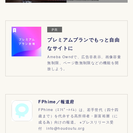
PR
プレミアムプランでもっと自由
なサイトに
Ameba Owndで、広告非表示、画像容量
無制限、ページ数無制限などの機能を開
放しよう。
FPhime／報道府
FPhime（ｴﾌﾋﾟｰﾊｲﾑ）は、若手世代（四十四
歳まで）を代弁する高所得者・新富裕層（に
成る為）向けの報道。 ※プレスリリース受
付 info@houdoufu.org