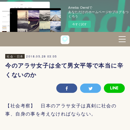
Ameba Owndで
あなただけのホームページやブログをつ
くろう
今すぐ試す
2018.05.28 03:05
社会・日本
今のアラサ女子は全て男女平等で本当に辛
くないのか
【社会考察】 日本のアラサ女子は真剣に社会の
事、自身の事を考えなければならない。