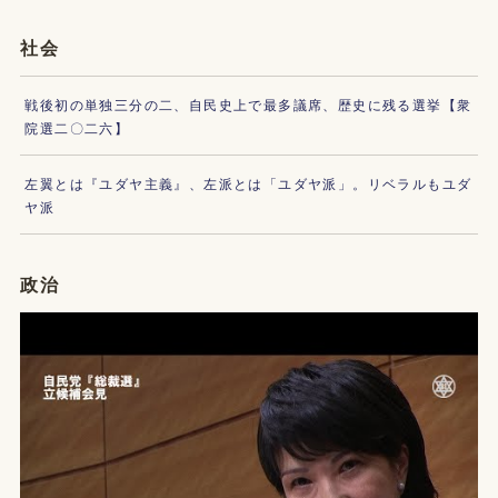
社会
戦後初の単独三分の二、自民史上で最多議席、歴史に残る選挙【衆
院選二〇二六】
左翼とは『ユダヤ主義』、左派とは「ユダヤ派」。リベラルもユダ
ヤ派
政治