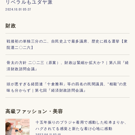
リベラルもユダヤ派
2024.10.01 05:37
財政
戦後初の単独三分の二、自民史上で最多議席、歴史に残る選挙【衆
院選二〇二六】
骨太の方針 二〇二三（原案）、財政は緊縮か拡大か？｜第八回『経
済財政諮問会議』
頭が悪すぎる経団連「十倉雅和」等の四名の民間議員、“相殺”の意
味も分からず｜第七回『経済財政諮問会議』
高級ファッション・美容
十五年振りのブラジャ着用で感動した松本まりか、
ハグされてる感覚と新たな着け心地に感動
2023.06.11 03:10