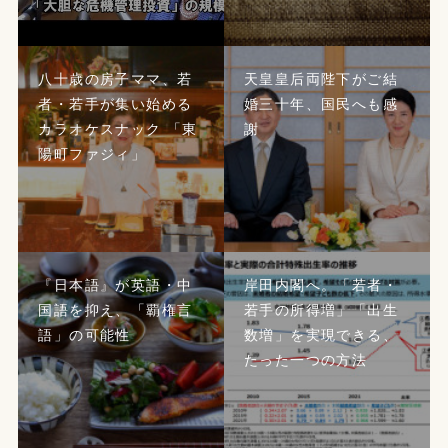
八十歳の房子ママ、若
天皇皇后両陛下がご結
者・若手が集い始める
婚三十年、国民へも感
カラオケスナック 「東
謝
陽町ファジィ」
『日本語』が英語・中
岸田内閣へ。「若者・
国語を抑え、「覇権言
若手の所得増」「出生
語」の可能性
数増」を実現できる、
たった一つの方法