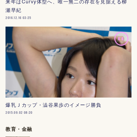
来年はCurvy体型へ、唯一無二の存在を見据える柳
瀬早紀
2016.12.16 03:25
爆乳Ｊカップ・澁谷果歩のイメージ勝負
2015.09.02 08:20
教育・金融