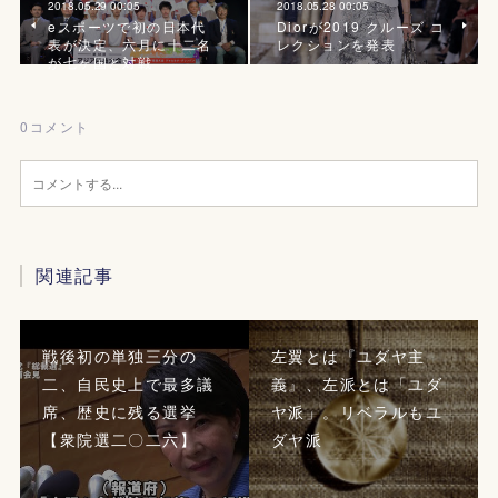
2018.05.29 00:05
2018.05.28 00:05
eスポーツで初の日本代
Diorが2019 クルーズ コ
表が決定、六月に十二名
レクションを発表
が七ヶ国と対戦
0
コメント
関連記事
戦後初の単独三分の
左翼とは『ユダヤ主
二、自民史上で最多議
義』、左派とは「ユダ
席、歴史に残る選挙
ヤ派」。リベラルもユ
【衆院選二〇二六】
ダヤ派