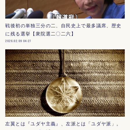
戦後初の単独三分の二、自民史上で最多議席、歴史
に残る選挙【衆院選二〇二六】
2026.02.09 04:27
左翼とは『ユダヤ主義』、左派とは「ユダヤ派」。