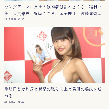
ヤングアニマル女王の候補者は新木さくら、稲村亜
美、大貫彩香、篠崎こころ、金子理江、佐藤麗奈…
2015.11.16 04:30
岸明日香が乳房と臀部の張り向上と美肌の秘訣を述
べる
2015.11.21 03:20