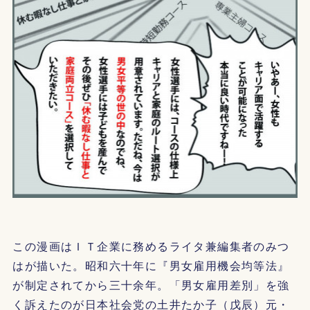
この漫画はＩＴ企業に務めるライタ兼編集者のみつ
はが描いた。昭和六十年に『男女雇用機会均等法』
が制定されてから三十余年。「男女雇用差別」を強
く訴えたのが日本社会党の土井たか子（戊辰）元・