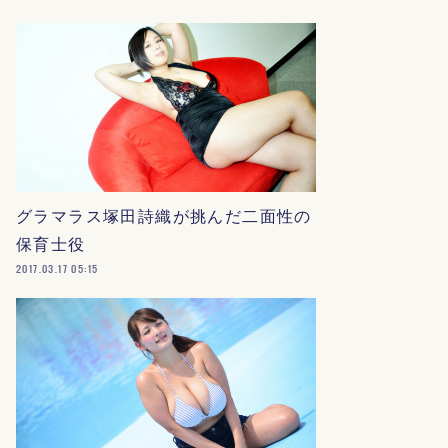
グラマラス塚田詩織が挑んだ二面性の
保育士役
2017.03.17 05:15