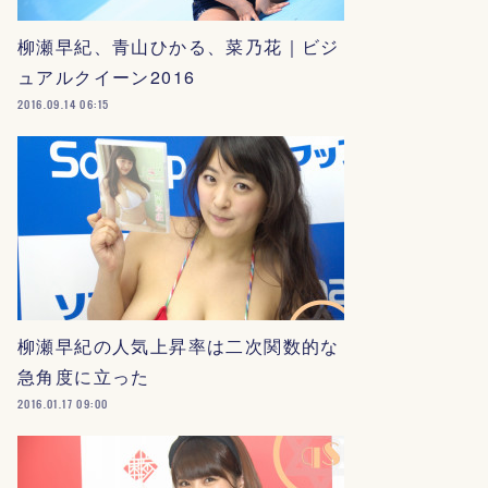
柳瀬早紀、青山ひかる、菜乃花｜ビジ
ュアルクイーン2016
2016.09.14 06:15
柳瀬早紀の人気上昇率は二次関数的な
急角度に立った
2016.01.17 09:00