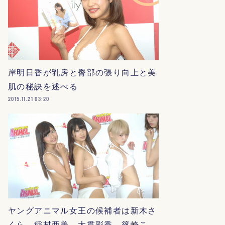
岸明日香が乳房と臀部の張り向上と美
肌の秘訣を述べる
2015.11.21 03:20
ヤングアニマル女王の候補者は新木さ
くら、稲村亜美、大貫彩香、篠崎こ…