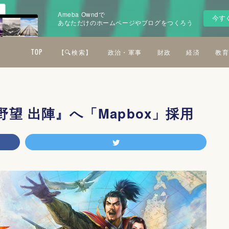
Ameba Owndで
今す
あなただけのホームページやブログをつくろう
TOP
【🔍検索】
政治・軍事
財政
経済
教育
望 出陣』へ「Mapbox」採用