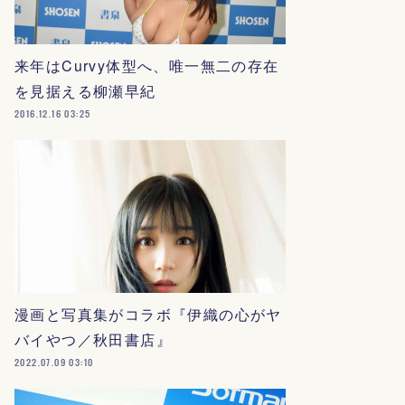
来年はCurvy体型へ、唯一無二の存在
を見据える柳瀬早紀
2016.12.16 03:25
漫画と写真集がコラボ『伊織の心がヤ
バイやつ／秋田書店』
2022.07.09 03:10