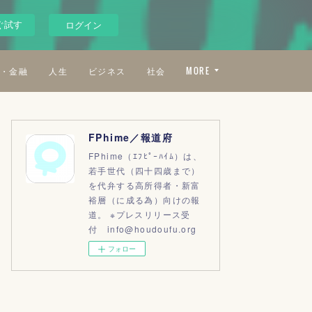
ぐ試す
ログイン
・金融
人生
ビジネス
社会
MORE
FPhime／報道府
FPhime（ｴﾌﾋﾟｰﾊｲﾑ）は、
若手世代（四十四歳まで）
を代弁する高所得者・新富
裕層（に成る為）向けの報
道。 ※プレスリリース受
付 info@houdoufu.org
フォロー