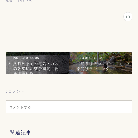
社会・日本
(
870
)
2023.03.08 00:05
2023.03.07 00:05
八月分までの電気・ガス
『温泉総選挙 二〇二二』
の各支払い猶予期間『託
部門別ランキング
送供給約款』等
0
コメント
関連記事