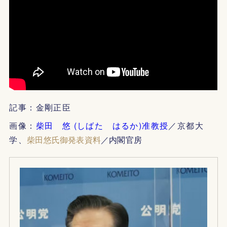
記事：金剛正臣
画像：
柴田 悠 (しばた はるか)准教授
／京都大
学、
柴田悠氏御発表資料
／内閣官房