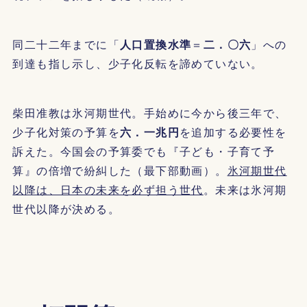
同二十二年までに「
人口置換水準
＝
二．〇六
」への
到達も指し示し、少子化反転を諦めていない。
柴田准教は氷河期世代。手始めに今から後三年で、
少子化対策の予算を
六．一兆円
を追加する必要性を
訴えた。今国会の予算委でも『子ども・子育て予
算』の倍増で紛糾した（最下部動画）。
氷河期世代
以降は、日本の未来を必ず担う世代
。未来は氷河期
世代以降が決める。