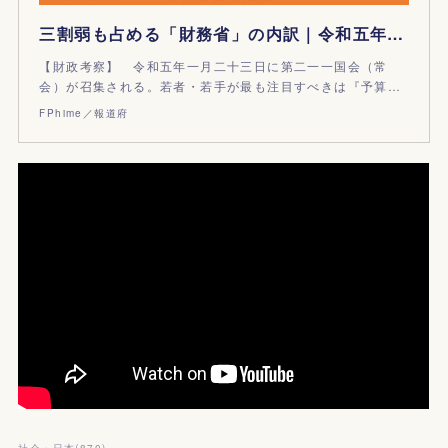
三割弱も占める「財務省」の内訳｜令和五年度『当初予算／国家予算』
【財政考察】 令和五年一月二十三日に第二一一国会（常
会）が召集される。若者・若手が最も注目すべきは『予算…
FPhime／報道府