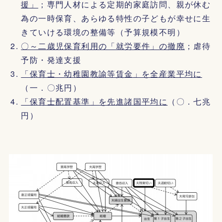
援」
；専門人材による定期的家庭訪問、親が休む
為の一時保育、あらゆる特性の子どもが幸せに生
きていける環境の整備等（予算規模不明）
〇～二歳児保育利用の「就労要件」の撤廃
；虐待
予防・発達支援
「保育士・幼稚園教諭等賃金」を全産業平均に
（一．〇兆円）
「保育士配置基準」を先進諸国平均に
（〇．七兆
円）