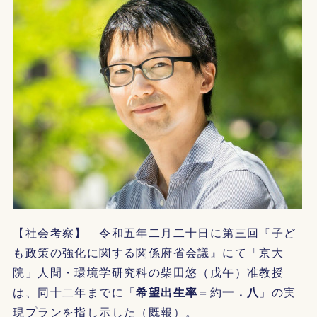
【社会考察】 令和五年二月二十日に第三回『子ど
も政策の強化に関する関係府省会議』にて「京大
院」人間・環境学研究科の柴田悠（戊午）准教授
は、同十二年までに「
希望出生率
＝約
一．八
」の実
現プランを指し示した（既報）。