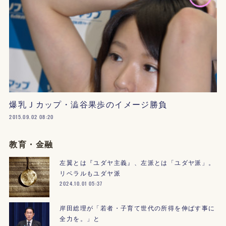
爆乳Ｊカップ・澁谷果歩のイメージ勝負
2015.09.02 08:20
教育・金融
左翼とは『ユダヤ主義』、左派とは「ユダヤ派」。
リベラルもユダヤ派
2024.10.01 05:37
岸田総理が「若者・子育て世代の所得を伸ばす事に
全力を。」と