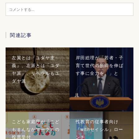
関連記事
左翼とは『ユダヤ主
岸田総理が「若者・子
義』、左派とは「ユダ
育て世代の所得を伸ば
ヤ派」。リベラルもユ
す事に全力を。」と
ダヤ派
こども家庭庁が『こど
性教育の従事者向け
もまんなかマーク』の
『withセイシル』ロー
投票受付
ンチ