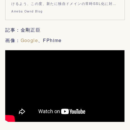
けるよう、この度、新たに独自ドメインの常時SSL化に対…
Ameba Ownd Blog
記事：金剛正臣
画像：
Google
、FPhime