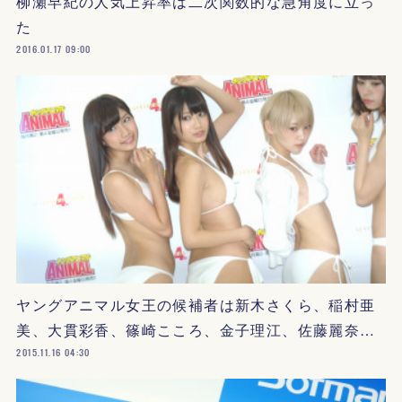
柳瀬早紀の人気上昇率は二次関数的な急角度に立っ
た
2016.01.17 09:00
ヤングアニマル女王の候補者は新木さくら、稲村亜
美、大貫彩香、篠崎こころ、金子理江、佐藤麗奈…
2015.11.16 04:30