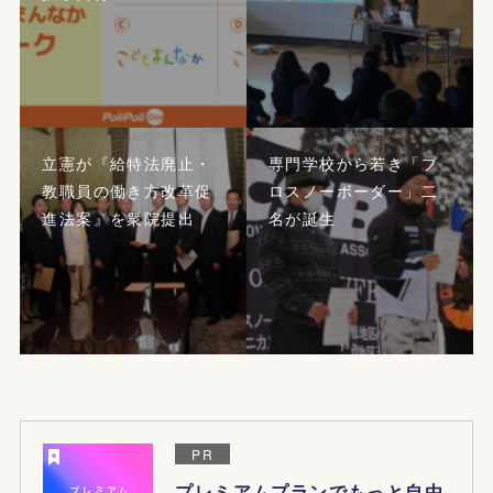
立憲が『給特法廃止・
専門学校から若き「プ
教職員の働き方改革促
ロスノーボーダー」二
進法案』を衆院提出
名が誕生
PR
プレミアムプランでもっと自由