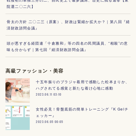
院選二〇二六】
骨太の方針 二〇二三（原案）、財政は緊縮か拡大か？｜第八回『経
済財政諮問会議』
頭が悪すぎる経団連「十倉雅和」等の四名の民間議員、“相殺”の意
味も分からず｜第七回『経済財政諮問会議』
高級ファッション・美容
十五年振りのブラジャ着用で感動した松本まりか、
ハグされてる感覚と新たな着け心地に感動
2023.06.11 03:10
女性必見！骨盤底筋の簡単トレーニング『K Gelチ
ェッカー』
2023.06.05 00:05