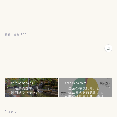
教育・金融
(
260
)
2023.03.07 00:05
2023.03.06 00:05
『温泉総選挙 二〇二二』
「企業の環境配慮」と
部門別ランキング
「⽣活者の購買意欲」と
の関係性調査｜新井紙材
0
コメント