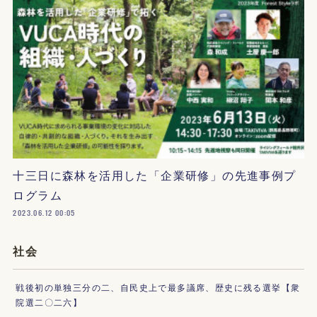
十三日に森林を活用した「企業研修」の先進事例プ
ログラム
2023.06.12 00:05
社会
戦後初の単独三分の二、自民史上で最多議席、歴史に残る選挙【衆
院選二〇二六】