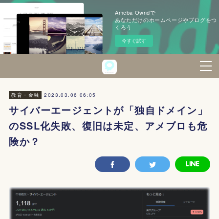
Ameba Owndで
あなただけのホームページやブログをつ
くろう
今すぐ試す
2023.03.06 06:05
教育・金融
サイバーエージェントが「独自ドメイン」
のSSL化失敗、復旧は未定、アメブロも危
険か？