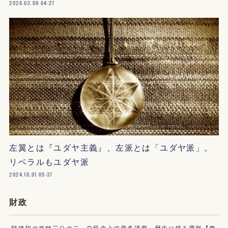
2026.02.09 04:27
左翼とは『ユダヤ主義』、左派とは「ユダヤ派」。
リベラルもユダヤ派
2024.10.01 05:37
財政
戦後初の単独三分の二、自民史上で最多議席、歴史に残る選挙【衆