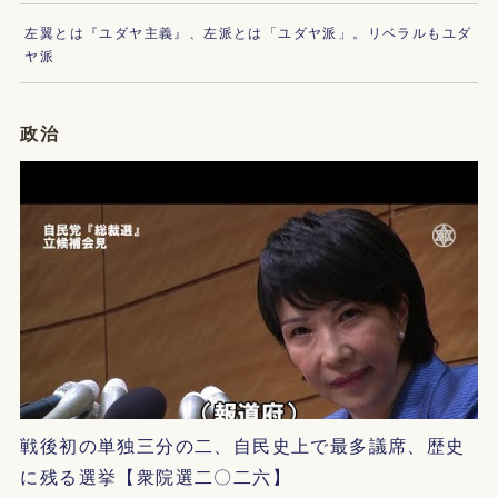
左翼とは『ユダヤ主義』、左派とは「ユダヤ派」。リベラルもユダ
ヤ派
政治
戦後初の単独三分の二、自民史上で最多議席、歴史
に残る選挙【衆院選二〇二六】