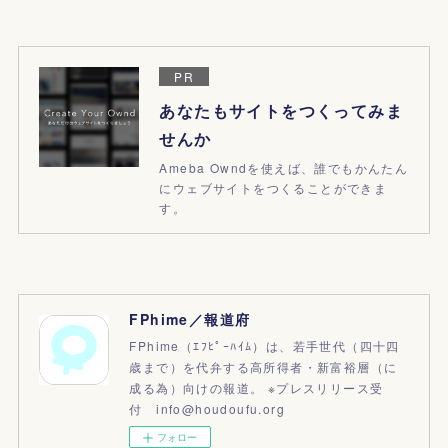
PR
あなたもサイトをつくってみま
せんか
Ameba Owndを使えば、誰でもかんたん
にウェブサイトをつくることができま
す。
FPhime／報道府
FPhime（ｴﾌﾋﾟｰﾊｲﾑ）は、若手世代（四十四
歳まで）を代弁する高所得者・新富裕層（に
成る為）向けの報道。 ※プレスリリース受
付 info@houdoufu.org
フォロー