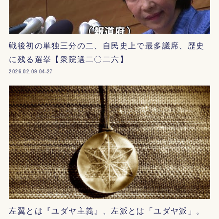
戦後初の単独三分の二、自民史上で最多議席、歴史
に残る選挙【衆院選二〇二六】
2026.02.09 04:27
左翼とは『ユダヤ主義』、左派とは「ユダヤ派」。