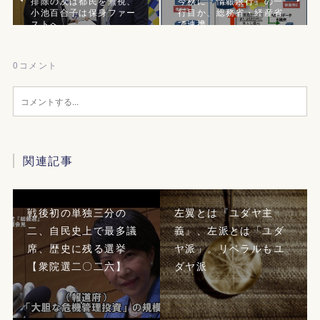
排除の次は都民を無視、
今秋に『情報銀行』の一
小池百合子は保身ファー
行目か、総務省・経産省
ストへ
で連携
0
コメント
関連記事
戦後初の単独三分の
左翼とは『ユダヤ主
二、自民史上で最多議
義』、左派とは「ユダ
席、歴史に残る選挙
ヤ派」。リベラルもユ
【衆院選二〇二六】
ダヤ派