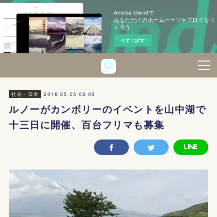
Ameba Owndで
あなただけのホームページやブログをつ
くろう
今すぐ試す
2018.05.05 03:05
社会・日本
ルノーがカンボリーのイベントを山中湖で
十三日に開催、百台フリマも募集