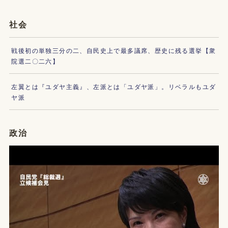
社会
戦後初の単独三分の二、自民史上で最多議席、歴史に残る選挙【衆
院選二〇二六】
左翼とは『ユダヤ主義』、左派とは「ユダヤ派」。リベラルもユダ
ヤ派
政治