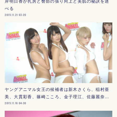
岸明日香が乳房と臀部の張り向上と美肌の秘訣を述
べる
2015.11.21 03:20
ヤングアニマル女王の候補者は新木さくら、稲村亜
美、大貫彩香、篠崎こころ、金子理江、佐藤麗奈…
2015.11.16 04:30