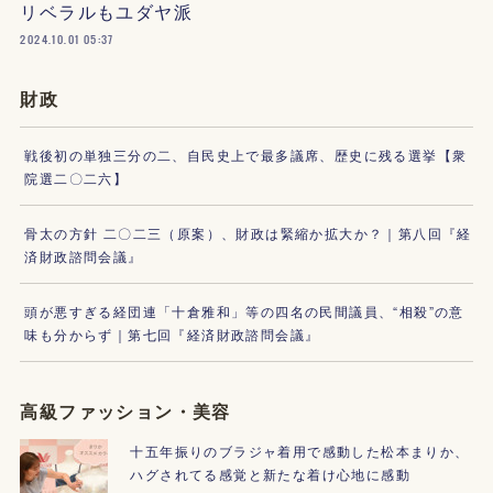
リベラルもユダヤ派
2024.10.01 05:37
財政
戦後初の単独三分の二、自民史上で最多議席、歴史に残る選挙【衆
院選二〇二六】
骨太の方針 二〇二三（原案）、財政は緊縮か拡大か？｜第八回『経
済財政諮問会議』
頭が悪すぎる経団連「十倉雅和」等の四名の民間議員、“相殺”の意
味も分からず｜第七回『経済財政諮問会議』
高級ファッション・美容
十五年振りのブラジャ着用で感動した松本まりか、
ハグされてる感覚と新たな着け心地に感動