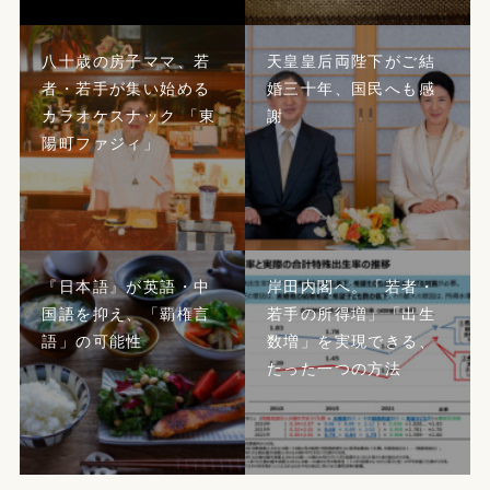
八十歳の房子ママ、若
天皇皇后両陛下がご結
者・若手が集い始める
婚三十年、国民へも感
カラオケスナック 「東
謝
陽町ファジィ」
『日本語』が英語・中
岸田内閣へ。「若者・
国語を抑え、「覇権言
若手の所得増」「出生
語」の可能性
数増」を実現できる、
たった一つの方法