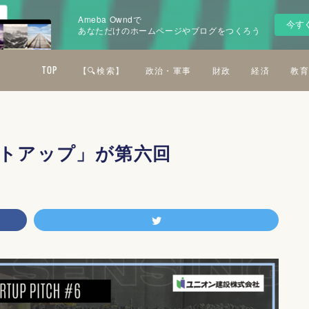
Ameba Owndで
今す
あなただけのホームページやブログをつくろう
TOP
【🔍検索】
政治・軍事
財政
経済
教育
ートアップ」が第六回