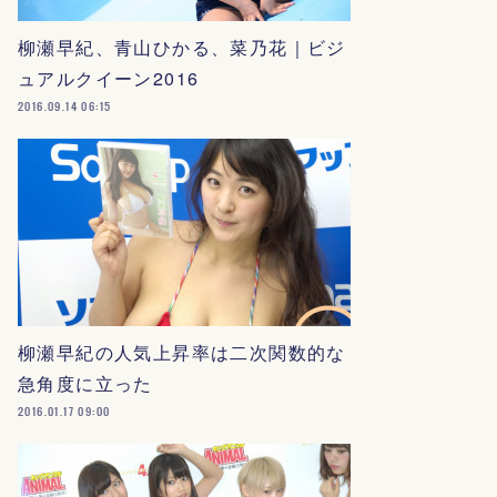
柳瀬早紀、青山ひかる、菜乃花｜ビジ
ュアルクイーン2016
2016.09.14 06:15
柳瀬早紀の人気上昇率は二次関数的な
急角度に立った
2016.01.17 09:00