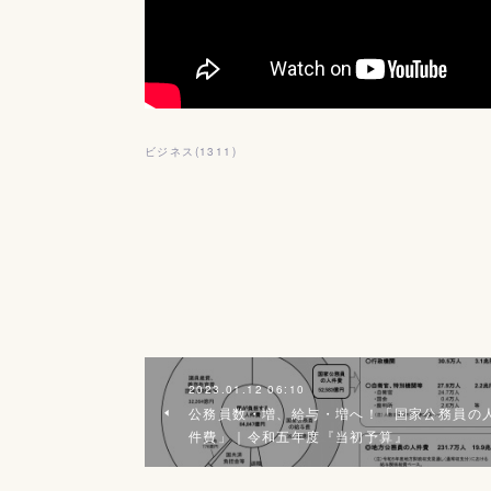
ビジネス
(
1311
)
2023.01.12 06:10
公務員数・増、給与・増へ！「国家公務員の
件費」｜令和五年度『当初予算』