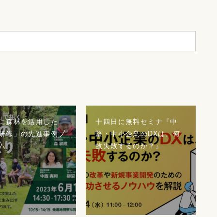
に森林を活用した
十四日に無料セミナ『中
研修」の先進事例プ
堅・中小企業のDXは、何
ム
故失敗するのか？』