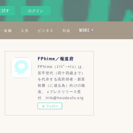
ぐ試す
ログイン
・金融
人生
ビジネス
社会
MORE
FPhime／報道府
FPhime（ｴﾌﾋﾟｰﾊｲﾑ）は、
若手世代（四十四歳まで）
を代弁する高所得者・新富
裕層（に成る為）向けの報
道。 ※プレスリリース受
付 info@houdoufu.org
フォロー