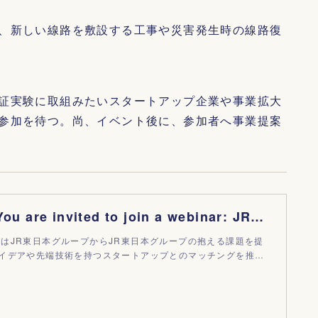
、新しい線路を敷設する工事や災害発生時の線路復
証実験に取組みたいスタートアップ企業や事業拡大
参加を待つ。尚、イベント後に、参加者へ事業提案
Welcome! You are invited to join a webinar: JR東日本グループとスタートアップ企業をつなぐ課題先行型マッチングイベント STARTUP PITCH#6 ～線
ITCHはJR東日本グループからJR東日本グループの抱える課題を提
イデアや先端技術を持つスタートアップとのマッチングを推…