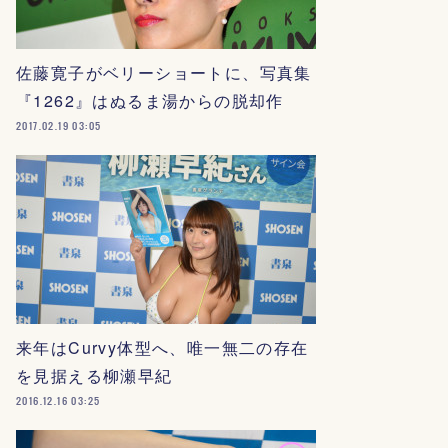
佐藤寛子がベリーショートに、写真集
『1262』はぬるま湯からの脱却作
2017.02.19 03:05
来年はCurvy体型へ、唯一無二の存在
を見据える柳瀬早紀
2016.12.16 03:25