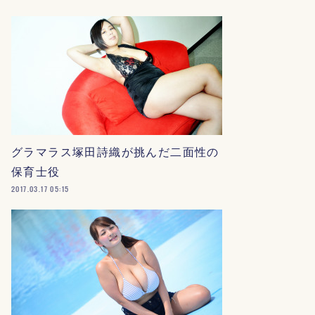
グラマラス塚田詩織が挑んだ二面性の
保育士役
2017.03.17 05:15