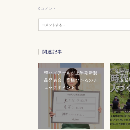
0
コメント
関連記事
韓ハイアールが上半期新製
十三日
品発表会、髙橋ひかるのチ
「企業
ェックポイント
ログラ