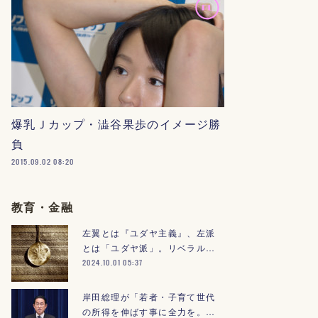
爆乳Ｊカップ・澁谷果歩のイメージ勝
負
2015.09.02 08:20
教育・金融
左翼とは『ユダヤ主義』、左派
とは「ユダヤ派」。リベラル…
2024.10.01 05:37
岸田総理が「若者・子育て世代
の所得を伸ばす事に全力を。…