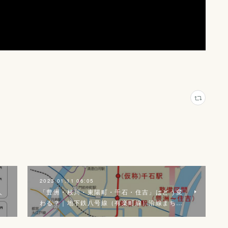
2023.01.11 06:05
人
「豊洲・枝川・東陽町・千石・住吉」はどう変
わる？｜地下鉄八号線（有楽町線）沿線まち…