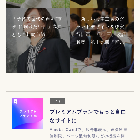
「子育て世代の声を“市
「新しい資本主義のグ
政”に届けたい。」高戸
ランドデザイン及び実
ともこ川崎市議
行計画 二〇二三」改訂
版案｜第十九回『新…
PR
プレミアムプランでもっと自由
なサイトに
Ameba Owndで、広告非表示、画像容量
無制限、ページ数無制限などの機能を開