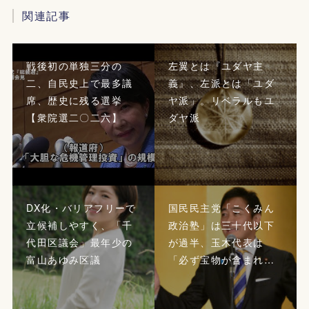
関連記事
戦後初の単独三分の
左翼とは『ユダヤ主
二、自民史上で最多議
義』、左派とは「ユダ
席、歴史に残る選挙
ヤ派」。リベラルもユ
【衆院選二〇二六】
ダヤ派
DX化・バリアフリーで
国民民主党「こくみん
立候補しやすく、「千
政治塾」は三十代以下
代田区議会」最年少の
が過半、玉木代表は
富山あゆみ区議
「必ず宝物が含まれ…