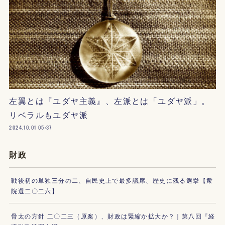
左翼とは『ユダヤ主義』、左派とは「ユダヤ派」。
リベラルもユダヤ派
2024.10.01 05:37
財政
戦後初の単独三分の二、自民史上で最多議席、歴史に残る選挙【衆
院選二〇二六】
骨太の方針 二〇二三（原案）、財政は緊縮か拡大か？｜第八回『経