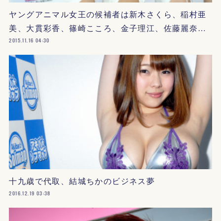
ヤングアニマル女王の候補者は新木さくら、稲村亜
美、大貫彩香、篠崎こころ、金子理江、佐藤麗奈…
2015.11.16 04:30
十九歳で代取、結城ちかのビジネス夢
2016.12.19 03:38