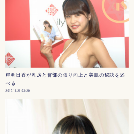
岸明日香が乳房と臀部の張り向上と美肌の秘訣を述
べる
2015.11.21 03:20