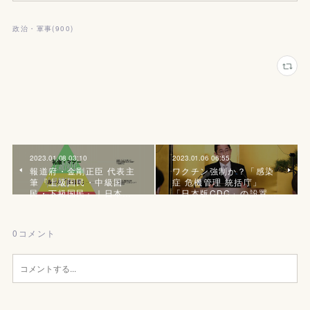
政治・軍事
(
900
)
2023.01.08 03:10
2023.01.06 06:55
報道府・金剛正臣 代表主
ワクチン強制か？「感染
筆『上級国民・中級国
症 危機管理 統括庁」
民・下級国民』｜日本…
「日本版CDC」の設置…
0
コメント