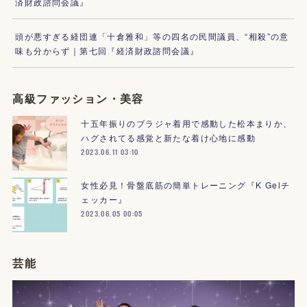
済財政諮問会議』
頭が悪すぎる経団連「十倉雅和」等の四名の民間議員、“相殺”の意
味も分からず｜第七回『経済財政諮問会議』
高級ファッション・美容
十五年振りのブラジャ着用で感動した松本まりか、
ハグされてる感覚と新たな着け心地に感動
2023.06.11 03:10
女性必見！骨盤底筋の簡単トレーニング『K Gelチ
ェッカー』
2023.06.05 00:05
芸能