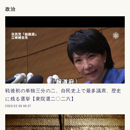
政治
戦後初の単独三分の二、自民史上で最多議席、歴史
に残る選挙【衆院選二〇二六】
2026.02.09 04:27