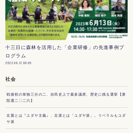
十三日に森林を活用した「企業研修」の先進事例プ
ログラム
2023.06.12 00:05
社会
戦後初の単独三分の二、自民史上で最多議席、歴史に残る選挙【衆
院選二〇二六】
左翼とは『ユダヤ主義』、左派とは「ユダヤ派」。リベラルもユダ
ヤ派