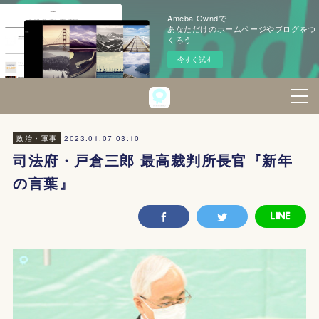
Ameba Owndで
あなただけのホームページやブログをつ
くろう
今すぐ試す
2023.01.07 03:10
政治・軍事
司法府・戸倉三郎 最高裁判所長官『新年
の言葉』