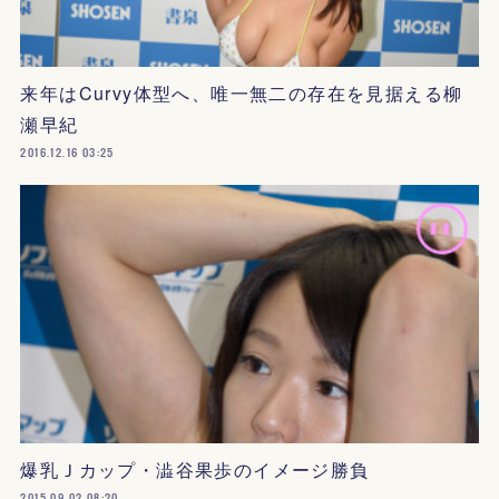
来年はCurvy体型へ、唯一無二の存在を見据える柳
瀬早紀
2016.12.16 03:25
爆乳Ｊカップ・澁谷果歩のイメージ勝負
2015.09.02 08:20