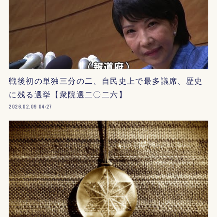
戦後初の単独三分の二、自民史上で最多議席、歴史
に残る選挙【衆院選二〇二六】
2026.02.09 04:27