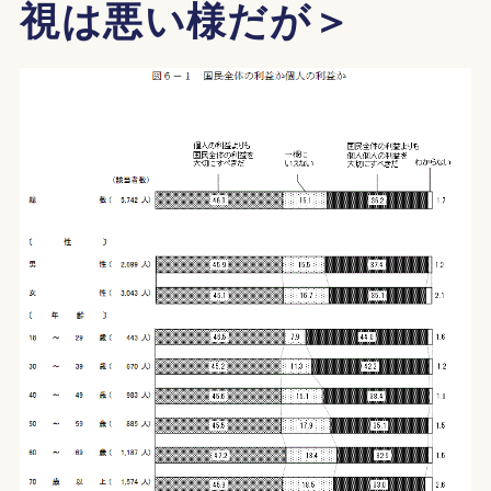
視は悪い様だが＞