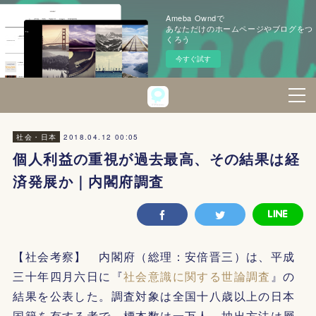
Ameba Owndで
あなただけのホームページやブログをつ
くろう
今すぐ試す
2018.04.12 00:05
社会・日本
個人利益の重視が過去最高、その結果は経
済発展か｜内閣府調査
【社会考察】 内閣府（総理：安倍晋三）は、平成
三十年四月六日に『
社会意識に関する世論調査
』の
結果を公表した。調査対象は全国十八歳以上の日本
国籍を有する者で、標本数は一万人。抽出方法は層