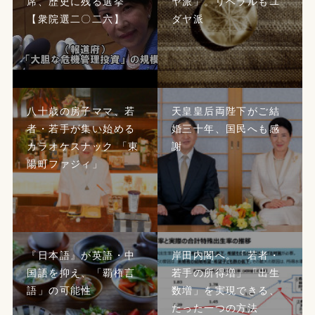
席、歴史に残る選挙
ヤ派」。リベラルもユ
【衆院選二〇二六】
ダヤ派
八十歳の房子ママ、若
天皇皇后両陛下がご結
者・若手が集い始める
婚三十年、国民へも感
カラオケスナック 「東
謝
陽町ファジィ」
『日本語』が英語・中
岸田内閣へ。「若者・
国語を抑え、「覇権言
若手の所得増」「出生
語」の可能性
数増」を実現できる、
たった一つの方法