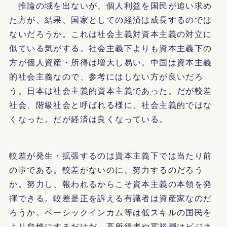
推論の域を出ないが、個人利益を国民が追い求め
た方が、結果、国家としての経済は成長するのでは
ないだろうか。これは社会主義対資本主義の対立に
似ている気がする。社会主義下よりも資本主義下の
方が個人資産・所得は増大し易い。中国は資本主義
的社会主義なので、参考にはしない方が良いだろ
う。日本は社会主義的資本主義であった。だが較差
社会、階級社会と呼ばれる様に、社会主義的ではな
くなった。だが経済は良くなっている。
較差が発生・拡張するのは資本主義下では当たり前
の事である。較差がないのに、努力するのだろう
か。努力し、報われるからこそ資本主義の本領を発
揮できる。較差是正を訴える有識者は資産家なのだ
ろうか。ベーシックインカム等は低スキルの国民を
より怠惰にするだけだ。高所得者や富裕層はビジネ