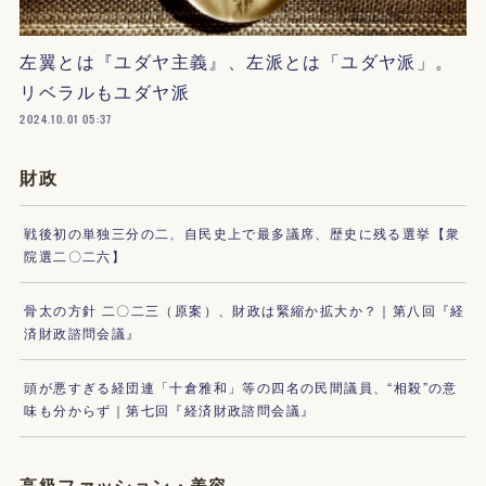
左翼とは『ユダヤ主義』、左派とは「ユダヤ派」。
リベラルもユダヤ派
2024.10.01 05:37
財政
戦後初の単独三分の二、自民史上で最多議席、歴史に残る選挙【衆
院選二〇二六】
骨太の方針 二〇二三（原案）、財政は緊縮か拡大か？｜第八回『経
済財政諮問会議』
頭が悪すぎる経団連「十倉雅和」等の四名の民間議員、“相殺”の意
味も分からず｜第七回『経済財政諮問会議』
高級ファッション・美容