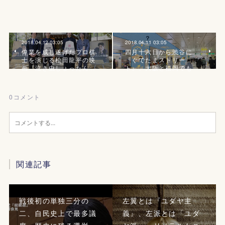
2018.04.12 03:05
2018.04.11 03:05
偉業を成し遂げたプロ棋
四月十六日から渋谷に
士を演じる松田龍平の映
『ぐでたまストリー
画『泣き虫しょったん…
ト』、大阪と福岡でも
0
コメント
関連記事
戦後初の単独三分の
左翼とは『ユダヤ主
二、自民史上で最多議
義』、左派とは「ユダ