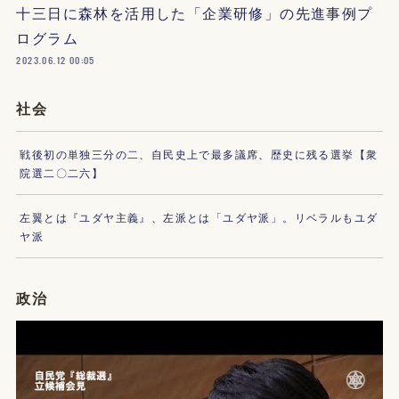
十三日に森林を活用した「企業研修」の先進事例プ
ログラム
2023.06.12 00:05
社会
戦後初の単独三分の二、自民史上で最多議席、歴史に残る選挙【衆
院選二〇二六】
左翼とは『ユダヤ主義』、左派とは「ユダヤ派」。リベラルもユダ
ヤ派
政治