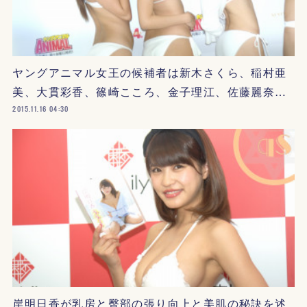
ヤングアニマル女王の候補者は新木さくら、稲村亜
美、大貫彩香、篠崎こころ、金子理江、佐藤麗奈…
2015.11.16 04:30
岸明日香が乳房と臀部の張り向上と美肌の秘訣を述